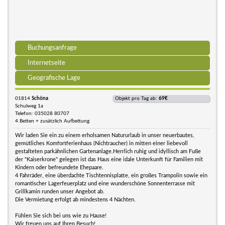
Buchungsanfrage
Internetseite
Geografische Lage
01814
Schöna
Objekt pro Tag ab:
69€
Schulweg 1a
Telefon: 035028 80707
4 Betten + zusätzlich Aufbettung
Wir laden Sie ein zu einem erholsamen Natururlaub in unser neuerbautes,
gemütliches Komfortferienhaus (Nichtraucher) in mitten einer liebevoll
gestalteten parkähnlichen Gartenanlage.Herrlich ruhig und idyllisch am Fuße
der "Kaiserkrone" gelegen ist das Haus eine idale Unterkunft für Familien mit
Kindern oder befreundete Ehepaare.
4 Fahrräder, eine überdachte Tischtennisplatte, ein großes Trampolin sowie ein
romantischer Lagerfeuerplatz und eine wunderschöne Sonnenterrasse mit
Grillkamin runden unser Angebot ab.
Die Vermietung erfolgt ab mindestens 4 Nächten.
Fühlen Sie sich bei uns wie zu Hause!
Wir freuen uns auf Ihren Besuch!