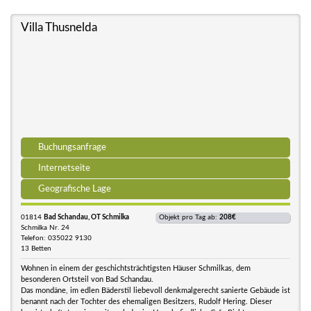
Villa Thusnelda
Buchungsanfrage
Internetseite
Geografische Lage
01814
Bad Schandau, OT Schmilka
Objekt pro Tag ab:
208€
Schmilka Nr. 24
Telefon: 035022 9130
13 Betten
Wohnen in einem der geschichtsträchtigsten Häuser Schmilkas, dem
besonderen Ortsteil von Bad Schandau.
Das mondäne, im edlen Bäderstil liebevoll denkmalgerecht sanierte Gebäude ist
benannt nach der Tochter des ehemaligen Besitzers, Rudolf Hering. Dieser