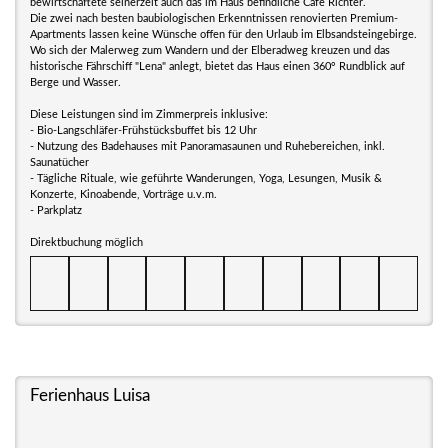
bewirtschaftete seinerzeit auch das im Haus befindliche Cafe Richter.
Die zwei nach besten baubiologischen Erkenntnissen renovierten Premium-
Apartments lassen keine Wünsche offen für den Urlaub im Elbsandsteingebirge.
Wo sich der Malerweg zum Wandern und der Elberadweg kreuzen und das
historische Fährschiff "Lena" anlegt, bietet das Haus einen 360° Rundblick auf
Berge und Wasser.
Diese Leistungen sind im Zimmerpreis inklusive:
- Bio-Langschläfer-Frühstücksbuffet bis 12 Uhr
- Nutzung des Badehauses mit Panoramasaunen und Ruhebereichen, inkl.
Saunatücher
- Tägliche Rituale, wie geführte Wanderungen, Yoga, Lesungen, Musik &
Konzerte, Kinoabende, Vorträge u.v.m.
- Parkplatz
Direktbuchung möglich
Ferienhaus Luisa