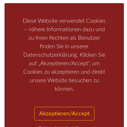
Schrammsteine
Weiße Flotte
Bad Schandau
Wehlen
Rathen
Hohnstein
Königstein
Kirnitzschtal
Wellness
Boofen
Mediathek
Diese Website verwendet Cookies
– nähere Informationen dazu und
zu Ihren Rechten als Benutzer
finden Sie in unserer
Datenschutzerklärung. Klicken Sie
auf „Akzeptieren/Accept“, um
Cookies zu akzeptieren und direkt
unsere Website besuchen zu
Start
/
Region
/
Fragen+Antworten
/
Unterkunft
/
Aktivitäten
können.
/
Kontakt
/
Impressum
Copyrights © 2026 Elbsandsteingebirge Verlag
Akzeptieren/Accept