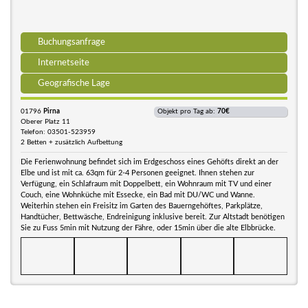
Buchungsanfrage
Internetseite
Geografische Lage
01796
Pirna
Objekt pro Tag ab:
70€
Oberer Platz 11
Telefon: 03501-523959
2 Betten + zusätzlich Aufbettung
Die Ferienwohnung befindet sich im Erdgeschoss eines Gehöfts direkt an der
Elbe und ist mit ca. 63qm für 2-4 Personen geeignet. Ihnen stehen zur
Verfügung, ein Schlafraum mit Doppelbett, ein Wohnraum mit TV und einer
Couch, eine Wohnküche mit Essecke, ein Bad mit DU/WC und Wanne.
Weiterhin stehen ein Freisitz im Garten des Bauerngehöftes, Parkplätze,
Handtücher, Bettwäsche, Endreinigung inklusive bereit. Zur Altstadt benötigen
Sie zu Fuss 5min mit Nutzung der Fähre, oder 15min über die alte Elbbrücke.