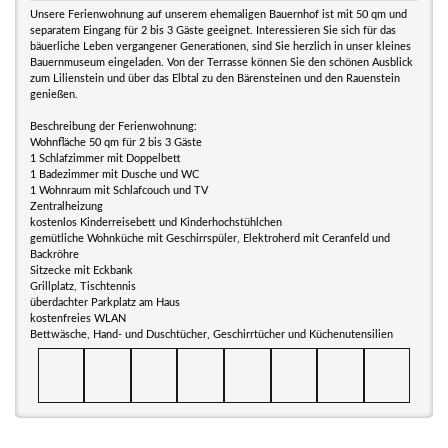
Unsere Ferienwohnung auf unserem ehemaligen Bauernhof ist mit 50 qm und
separatem Eingang für 2 bis 3 Gäste geeignet. Interessieren Sie sich für das
bäuerliche Leben vergangener Generationen, sind Sie herzlich in unser kleines
Bauernmuseum eingeladen. Von der Terrasse können Sie den schönen Ausblick
zum Lilienstein und über das Elbtal zu den Bärensteinen und den Rauenstein
genießen.
Beschreibung der Ferienwohnung:
Wohnfläche 50 qm für 2 bis 3 Gäste
1 Schlafzimmer mit Doppelbett
1 Badezimmer mit Dusche und WC
1 Wohnraum mit Schlafcouch und TV
Zentralheizung
kostenlos Kinderreisebett und Kinderhochstühlchen
gemütliche Wohnküche mit Geschirrspüler, Elektroherd mit Ceranfeld und
Backröhre
Sitzecke mit Eckbank
Grillplatz, Tischtennis
überdachter Parkplatz am Haus
kostenfreies WLAN
Bettwäsche, Hand- und Duschtücher, Geschirrtücher und Küchenutensilien