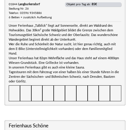
01844
Langburkersdorf
Objekt pro Tag ab:
85€
Siedlung Nr. 26
Telefon: 03596 9345886
6 Betten + zusätzlich Aufbettung
Unser Ferienhaus „Talblick“ liegt auf Sonnenseite, direkt am Waldrand des
Hohwaldes. Das 30km² große Waldgebiet bildet die Grenze zwischen dem
Tourismusgebiet Sächsische Schweiz und der Oberlausitz. Das wunderschöne
Wandergebiet beginnt direkt ab der Unterkunft.
Wer die Ruhe und Schönheit der Natur sucht, ist hier genau richtig, auch mit
dem E-Bike (Unterstellmöglichkeit vorhanden) oder dem Familienmitglied
Hund.
Unser Ferienhaus hat 82qm Wohnfläche und das Haus steht auf einem 4000qm
Wiesen-Grundstück. Eine Grillecke ist vorhanden.
In unserem Ferienhaus gibt es auch eine kleine Sauna.
Tagestouren mit dem Fahrzeug von einer halben bis einer Stunde führen in die
Zentren der Sächsischen- und Böhmischen Schweiz, nach Dresden, Bautzen
oder Görlitz.
Ferienhaus Schöne