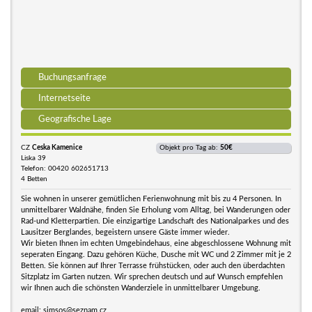
Buchungsanfrage
Internetseite
Geografische Lage
CZ
Ceska Kamenice
Objekt pro Tag ab:
50€
Liska 39
Telefon: 00420 602651713
4 Betten
Sie wohnen in unserer gemütlichen Ferienwohnung mit bis zu 4 Personen. In
unmittelbarer Waldnähe, finden Sie Erholung vom Alltag, bei Wanderungen oder
Rad-und Kletterpartien. Die einzigartige Landschaft des Nationalparkes und des
Lausitzer Berglandes, begeistern unsere Gäste immer wieder.
Wir bieten Ihnen im echten Umgebindehaus, eine abgeschlossene Wohnung mit
seperaten Eingang. Dazu gehören Küche, Dusche mit WC und 2 Zimmer mit je 2
Betten. Sie können auf Ihrer Terrasse frühstücken, oder auch den überdachten
Sitzplatz im Garten nutzen. Wir sprechen deutsch und auf Wunsch empfehlen
wir Ihnen auch die schönsten Wanderziele in unmittelbarer Umgebung.
email: simsos@seznam.cz