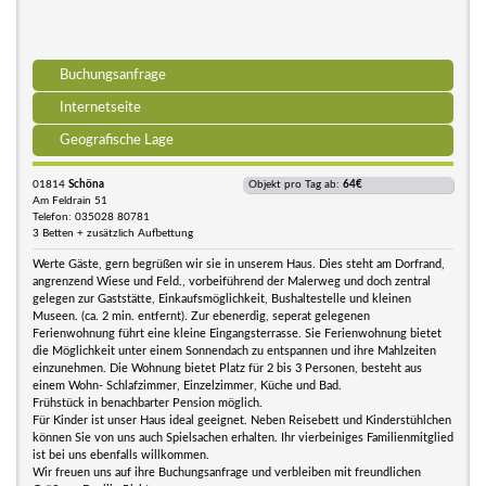
Buchungsanfrage
Internetseite
Geografische Lage
01814
Schöna
Objekt pro Tag ab:
64€
Am Feldrain 51
Telefon: 035028 80781
3 Betten + zusätzlich Aufbettung
Werte Gäste, gern begrüßen wir sie in unserem Haus. Dies steht am Dorfrand,
angrenzend Wiese und Feld., vorbeiführend der Malerweg und doch zentral
gelegen zur Gaststätte, Einkaufsmöglichkeit, Bushaltestelle und kleinen
Museen. (ca. 2 min. entfernt). Zur ebenerdig, seperat gelegenen
Ferienwohnung führt eine kleine Eingangsterrasse. Sie Ferienwohnung bietet
die Möglichkeit unter einem Sonnendach zu entspannen und ihre Mahlzeiten
einzunehmen. Die Wohnung bietet Platz für 2 bis 3 Personen, besteht aus
einem Wohn- Schlafzimmer, Einzelzimmer, Küche und Bad.
Frühstück in benachbarter Pension möglich.
Für Kinder ist unser Haus ideal geeignet. Neben Reisebett und Kinderstühlchen
können Sie von uns auch Spielsachen erhalten. Ihr vierbeiniges Familienmitglied
ist bei uns ebenfalls willkommen.
Wir freuen uns auf ihre Buchungsanfrage und verbleiben mit freundlichen