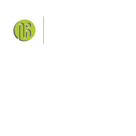
Das Elbsandsteingebirge mit
seinem Nationalpark Sächsische
Schweiz und dem Nationalpark
Böhmische Schweiz sind ein
Eldorado für Wanderer und
Aktivurlauber. Hier finden Sie Informationen zum
Wandern, Klettern, Biken, Boofen, Wassersport und
vieles mehr.
Sie finden bei uns auch die passende Unterkunft im
Hotel, einer Pension, einem Ferienhaus, einer
Ferienwohnung oder auf einem Campingplatz.
Fragen/Antworten
Hotel