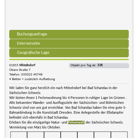
Buchungsanfrage
Internetseite
Geografische Lage
01855
Mittelndorf
Objekt pro Tag ab:
33€
Obere Straße 7
Telefon: 035022 40748
4 Betten + zusätzlich Aufbettung
Wir laden Sie ganz herzlich ein nach Mittelndorf bei Bad Schandau in der
Sächsischen Schweiz.
Wir bieten Ihnen 1 Ferienwohnung bis 4 Personen in ruhiger Lage im Grünen .
Alle bekannten Wander- und Ausflugsziele der Sächsischen- und Böhmischen
Schweiz sind von uns gut erreichbar. Von Bad Schandau haben Sie eine gute S-
Bahnanbindung in die Kunststadt Dresden. Eine Anlegestelle der Elbdampfer
befindet sich ebenfalls in Bad Schandau.
Erleben Sie die einzigartige Natur- und
Felsenwelt
der Sächsischen Schweiz.
Vermietung von März bis Oktober.