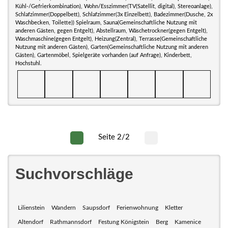
Kühl-/Gefrierkombination), Wohn/Esszimmer(TV(Satellit, digital), Stereoanlage),
Schlafzimmer(Doppelbett), Schlafzimmer(3x Einzelbett), Badezimmer(Dusche, 2x
Waschbecken, Toilette)) Spielraum, Sauna(Gemeinschaftliche Nutzung mit
anderen Gästen, gegen Entgelt), Abstellraum, Wäschetrockner(gegen Entgelt),
Waschmaschine(gegen Entgelt), Heizung(Zentral), Terrasse(Gemeinschaftliche
Nutzung mit anderen Gästen), Garten(Gemeinschaftliche Nutzung mit anderen
Gästen), Gartenmöbel, Spielgeräte vorhanden (auf Anfrage), Kinderbett,
Hochstuhl.
Seite 2/2
Suchvorschläge
Lilienstein
Wandern
Saupsdorf
Ferienwohnung
Kletter
Altendorf
Rathmannsdorf
Festung Königstein
Berg
Kamenice