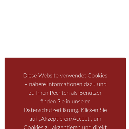
Fragen/Antworten
Hotel
Infos zur Region
Pension
Mediathek
Ferienwohnung
Unterkunft
Ferienhaus
Aktivitäten
Camping
Bastei
Malerweg
Nationalpark
Affensteine
Schrammsteine
Weiße Flotte
Bad Schandau
Wehlen
Diese Website verwendet Cookies
Rathen
Hohnstein
Königstein
Kirnitzschtal
Wellness
– nähere Informationen dazu und
Boofen
Mediathek
zu Ihren Rechten als Benutzer
finden Sie in unserer
Datenschutzerklärung. Klicken Sie
auf „Akzeptieren/Accept“, um
Cookies zu akzeptieren und direkt