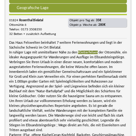
Geografische Lage
01824
Rosenthal Bielatal
Objekt pro Tag ab:
35€
Ottomühle 6
Objekt p. Woche ab:
280€
Telefon: 0173 3508350
32 Betten + zusätzlich Aufbettung
Das Haus Felswelten beinhaltet 7 weitere Ferienwohnungen und liegt in der
Sächsische Schweiz im Ort Bielatal.
In ruhiger Lage mit unmittelbarer Nähe zu den
Kletterfelsen
der Ottomühle, ein
idealer Ausgangspunkt für Wanderungen und Ausflüge im Elbsandsteingebirge.
Verbringen Sie Ihren Urlaub in einer dieser neuen, komfortablen und modern
ausgestatteten Ferienwohnungen, die keine Wünsche offen lassen. Im
Innenbereich laden ein gemütlicher Gemeinschaftsraum und ein Spielzimmer
für Groß und Klein zum Verweilen ein. Für einen perfekten Familienurlaub steht
ein 1.000qm großer Garten mit Spielmöglichkeiten und Ruhezonen zur
Verfügung. Angrenzend an der Spiel- und Liegewiese befinden sich ein kleiner
Bachlauf mit dem "Natur-Barfußpfad" und die Möglichkeit des Schürfens für
kleine Goldsucher. Oder nutzen Sie die hauseigene Sauna um zu entspannen.
Um Ihren Urlaub zur vollkommenen Erholung werden zu lassen, wird ein
kleines physiotherapeutisches Repertoire angeboten. Es ist gerade die
landschaftliche Vielfalt, welche Wanderungen mit der kompletten Familie nie
langweilig werden lassen. Die Wanderwege sind von leicht und flach bis stark
profiliert und etwas abenteuerlich sehr vielseitig geschichtet. Legendär die
Stiegen im Elbsandsteingebirge ; Wege direkt am Fels, die mit Eisenleitern und
Tritten ausgebaut sind.
Parterre: (Flur, offene Küche(Ceran-Kochfeld, Backofen, Geschirrspülmaschine,