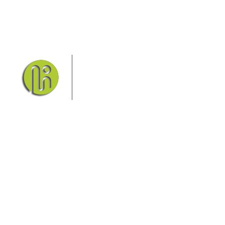
Das Elbsandsteingebirge mit
seinem Nationalpark Sächsische
Schweiz und dem Nationalpark
Böhmische Schweiz sind ein
Eldorado für Wanderer und
Aktivurlauber. Hier finden Sie Informationen zum
Wandern, Klettern, Biken, Boofen, Wassersport und
vieles mehr.
Sie finden bei uns auch die passende Unterkunft im
Hotel, einer Pension, einem Ferienhaus, einer
Ferienwohnung oder auf einem Campingplatz.