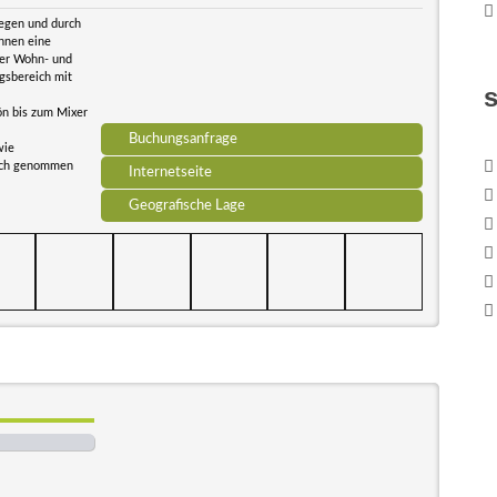
legen und durch
Ihnen eine
ter Wohn- und
gsbereich mit
ön bis zum Mixer
Buchungsanfrage
wie
ruch genommen
Internetseite
Geografische Lage