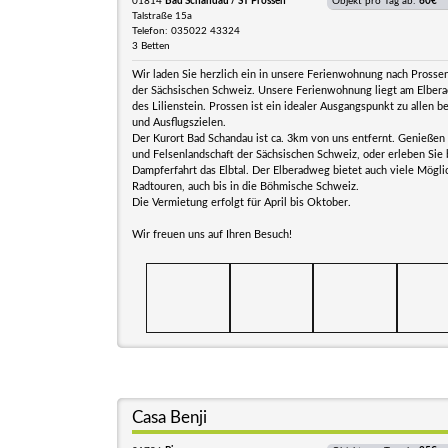
01814
Bad Schandau / ST Prossen
Objekt pro Tag ab:
60€
Talstraße 15a
Telefon: 035022 43324
3 Betten
Wir laden Sie herzlich ein in unsere Ferienwohnung nach Prossen
der Sächsischen Schweiz. Unsere Ferienwohnung liegt am Elber
des Lilienstein. Prossen ist ein idealer Ausgangspunkt zu allen
und Ausflugszielen.
Der Kurort Bad Schandau ist ca. 3km von uns entfernt. Genießen 
und Felsenlandschaft der Sächsischen Schweiz, oder erleben Sie 
Dampferfahrt das Elbtal. Der Elberadweg bietet auch viele Mögli
Radtouren, auch bis in die Böhmische Schweiz.
Die Vermietung erfolgt für April bis Oktober.
Wir freuen uns auf Ihren Besuch!
Casa Benji