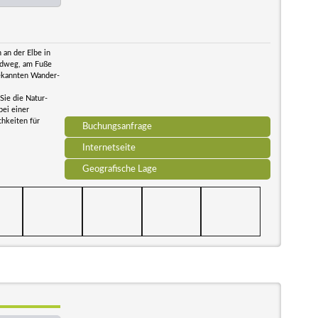
 an der Elbe in
adweg, am Fuße
 bekannten Wander-
Sie die Natur-
bei einer
chkeiten für
Buchungsanfrage
Internetseite
Geografische Lage