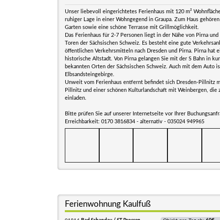
Unser liebevoll eingerichtetes Ferienhaus mit 120 m² Wohnfläche 
ruhiger Lage in einer Wohngegend in Graupa. Zum Haus gehören 
Garten sowie eine schöne Terrasse mit Grillmöglichkeit.
Das Ferienhaus für 2-7 Personen liegt in der Nähe von Pirna un
Toren der Sächsischen Schweiz. Es besteht eine gute Verkehrsan
öffentlichen Verkehrsmitteln nach Dresden und Pirna. Pirna hat 
historische Altstadt. Von Pirna gelangen Sie mit der S Bahn in kur
bekannten Orten der Sächsischen Schweiz. Auch mit dem Auto is
Elbsandsteingebirge.
Unweit vom Ferienhaus entfernt befindet sich Dresden-Pillnitz 
Pillnitz und einer schönen Kulturlandschaft mit Weinbergen, di
einladen.
Bitte prüfen Sie auf unserer Internetseite vor Ihrer Buchungsanf
Erreichbarkeit: 0170 3816834 - alternativ - 035024 949965
Ferienwohnung Kaulfuß