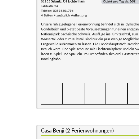
01855
Sebnitz, OT Lichtenhain
Objekt pro Tag ab:
50€
Talstraße 24
Telefon: 03596501796
4 Betten + zusätzlich Aufbettung
Unsere ruhig gelegene Ferienwohnung befindet sich in idyllisc
Gondelteich und bietet beste Voraussetzungen für einen entspan
Nationalpark Sächsische Schweiz. Ausflüge ins Kirnitzschtal, zum
Wasserfall oder zum Kuhstall sind nur ein paar wenige Möglichk
Langeweile aufkommen zu lassen. Die Landeshauptstadt Dresden 
Besuch wert. Eine Spielscheune mit Tischtennisplatte und ein 
laden zu Spiel und Spaß ein. Im Ort befinden sich drei Gaststätten
Bowlingbahn.
Casa Benji (2 Ferienwohnungen)