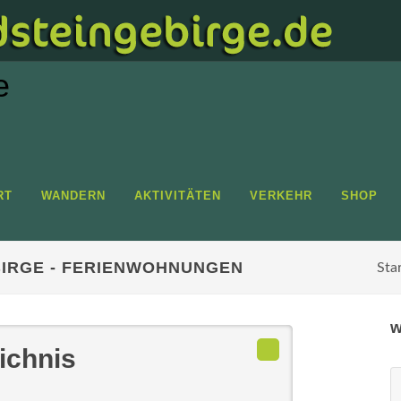
RT
WANDERN
AKTIVITÄTEN
VERKEHR
SHOP
IRGE - FERIENWOHNUNGEN
Sta
w
ichnis