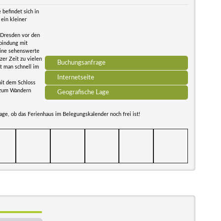
befindet sich in
ein kleiner
d Dresden vor den
bindung mit
eine sehenswerte
zer Zeit zu vielen
Buchungsanfrage
t man schnell im
Internetseite
mit dem Schloss
e zum Wandern
Geografische Lage
rage, ob das Ferienhaus im Belegungskalender noch frei ist!