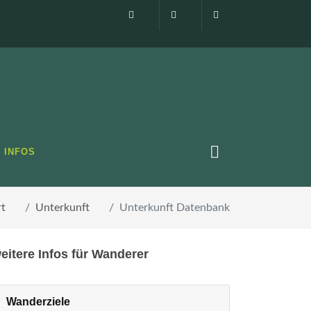
Impressum
0160 99873408
info@elbsandste
INFOS
rt
Unterkunft
Unterkunft Datenbank
eitere Infos für Wanderer
Wanderziele