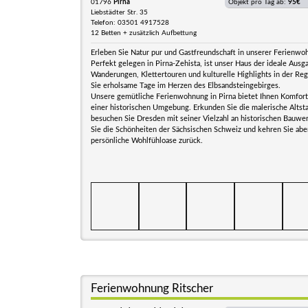
01796
Pirna
Objekt pro Tag ab:
95€
Liebstädter Str. 35
Telefon: 03501 4917528
12 Betten + zusätzlich Aufbettung
Erleben Sie Natur pur und Gastfreundschaft in unserer Ferienwoh
Perfekt gelegen in Pirna-Zehista, ist unser Haus der ideale Ausg
Wanderungen, Klettertouren und kulturelle Highlights in der Re
Sie erholsame Tage im Herzen des Elbsandsteingebirges.
Unsere gemütliche Ferienwohnung in Pirna bietet Ihnen Komfort
einer historischen Umgebung. Erkunden Sie die malerische Altsta
besuchen Sie Dresden mit seiner Vielzahl an historischen Bauwe
Sie die Schönheiten der Sächsischen Schweiz und kehren Sie aben
persönliche Wohlfühloase zurück.
Ferienwohnung Ritscher