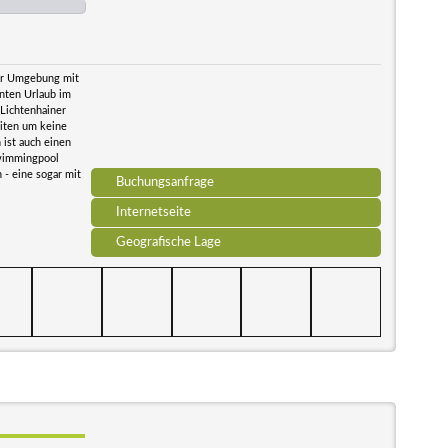
her Umgebung mit
nten Urlaub im
 Lichtenhainer
eiten um keine
ist auch einen
Swimmingpool
 - eine sogar mit
Buchungsanfrage
Internetseite
Geografische Lage