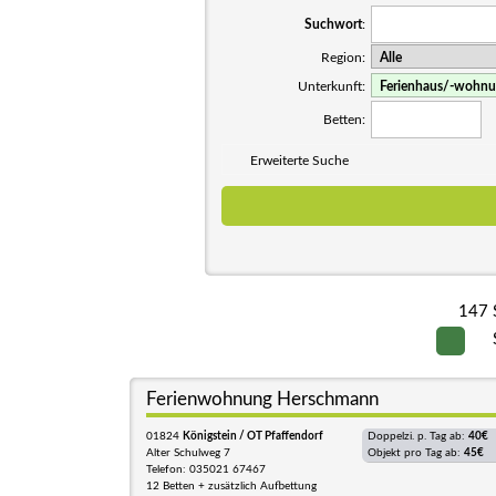
Suchwort
:
Region:
Unterkunft:
Betten:
Erweiterte Suche
147 
Ferienwohnung Herschmann
01824
Königstein / OT Pfaffendorf
Doppelzi. p. Tag ab:
40€
Alter Schulweg 7
Objekt pro Tag ab:
45€
Telefon: 035021 67467
12 Betten + zusätzlich Aufbettung