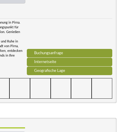
nung in Pirna.
angspunkt für
gion. Genießen
 und Ruhe in
dt von Pirna,
rken, entdecken
Buchungsanfrage
ds in Ihre
Internetseite
Geografische Lage