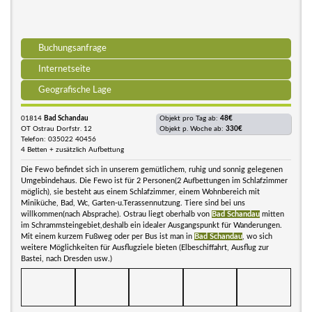
Buchungsanfrage
Internetseite
Geografische Lage
01814
Bad Schandau
Objekt pro Tag ab:
48€
OT Ostrau Dorfstr. 12
Objekt p. Woche ab:
330€
Telefon: 035022 40456
4 Betten + zusätzlich Aufbettung
Die Fewo befindet sich in unserem gemütlichem, ruhig und sonnig gelegenen
Umgebindehaus. Die Fewo ist für 2 Personen(2 Aufbettungen im Schlafzimmer
möglich), sie besteht aus einem Schlafzimmer, einem Wohnbereich mit
Miniküche, Bad, Wc, Garten-u.Terassennutzung. Tiere sind bei uns
willkommen(nach Absprache). Ostrau liegt oberhalb von
Bad Schandau
mitten
im Schrammsteingebiet,deshalb ein idealer Ausgangspunkt für Wanderungen.
Mit einem kurzem Fußweg oder per Bus ist man in
Bad Schandau
, wo sich
weitere Möglichkeiten für Ausflugziele bieten (Elbeschiffahrt, Ausflug zur
Bastei, nach Dresden usw.)