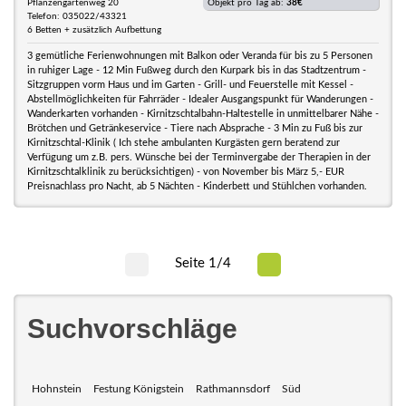
Pflanzengartenweg 20
Objekt pro Tag ab:
38€
Telefon: 035022/43321
6 Betten + zusätzlich Aufbettung
3 gemütliche Ferienwohnungen mit Balkon oder Veranda für bis zu 5 Personen
in ruhiger Lage - 12 Min Fußweg durch den Kurpark bis in das Stadtzentrum -
Sitzgruppen vorm Haus und im Garten - Grill- und Feuerstelle mit Kessel -
Abstellmöglichkeiten für Fahrräder - Idealer Ausgangspunkt für Wanderungen -
Wanderkarten vorhanden - Kirnitzschtalbahn-Haltestelle in unmittelbarer Nähe -
Brötchen und Getränkeservice - Tiere nach Absprache - 3 Min zu Fuß bis zur
Kirnitzschtal-Klinik ( Ich stehe ambulanten Kurgästen gern beratend zur
Verfügung um z.B. pers. Wünsche bei der Terminvergabe der Therapien in der
Kirnitzschtalklinik zu berücksichtigen) - von November bis März 5,- EUR
Preisnachlass pro Nacht, ab 5 Nächten - Kinderbett und Stühlchen vorhanden.
Seite 1/4
Suchvorschläge
Hohnstein
Festung Königstein
Rathmannsdorf
Süd