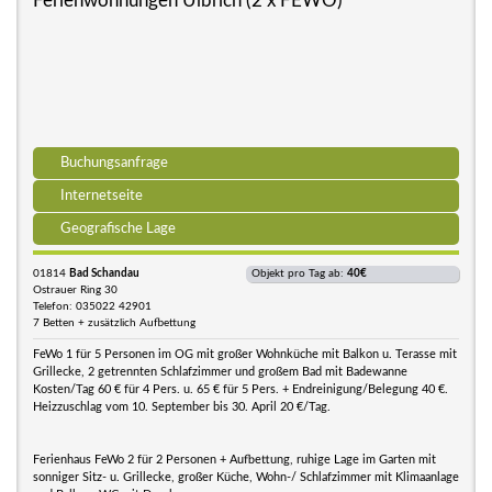
Ferienwohnungen Ulbrich (2 x FEWO)
Buchungsanfrage
Internetseite
Geografische Lage
01814
Bad Schandau
Objekt pro Tag ab:
40€
Ostrauer Ring 30
Telefon: 035022 42901
7 Betten + zusätzlich Aufbettung
FeWo 1 für 5 Personen im OG mit großer Wohnküche mit Balkon u. Terasse mit
Grillecke, 2 getrennten Schlafzimmer und großem Bad mit Badewanne
Kosten/Tag 60 € für 4 Pers. u. 65 € für 5 Pers. + Endreinigung/Belegung 40 €.
Heizzuschlag vom 10. September bis 30. April 20 €/Tag.
Ferienhaus FeWo 2 für 2 Personen + Aufbettung, ruhige Lage im Garten mit
sonniger Sitz- u. Grillecke, großer Küche, Wohn-/ Schlafzimmer mit Klimaanlage