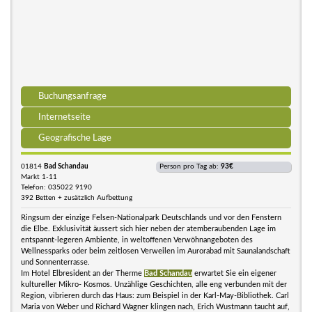
Buchungsanfrage
Internetseite
Geografische Lage
01814
Bad Schandau
Person pro Tag ab:
93€
Markt 1-11
Telefon: 035022 9190
392 Betten + zusätzlich Aufbettung
Ringsum der einzige Felsen-Nationalpark Deutschlands und vor den Fenstern
die Elbe. Exklusivität äussert sich hier neben der atemberaubenden Lage im
entspannt-legeren Ambiente, in weltoffenen Verwöhnangeboten des
Wellnessparks oder beim zeitlosen Verweilen im Aurorabad mit Saunalandschaft
und Sonnenterrasse.
Im Hotel Elbresident an der Therme
Bad Schandau
erwartet Sie ein eigener
kultureller Mikro- Kosmos. Unzählige Geschichten, alle eng verbunden mit der
Region, vibrieren durch das Haus: zum Beispiel in der Karl-May-Bibliothek. Carl
Maria von Weber und Richard Wagner klingen nach, Erich Wustmann taucht auf,