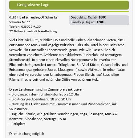
Geografische Lage
01814
Bad Schandau, OT Schmilka
Doppelzi. p. Tag ab:
188€
Schmilka Nr. 11
Einzelzi. p. Tag ab:
128€
Telefon: 035022 9130
22 Betten + zusätzlich Aufbettung
Viel Licht, viel Luft, reichlich Holz und helle Farben, ein schöner Garten, dazu
entspannende Musik und Vogelgezwitscher – das Bio Hotel in der Sächsische
Schweiz! Ein Haus voller Lebensfreude, genau wie wir. Lassen Sie sich
verzaubern von einem Ambiente aus exklusivem Ruderclub und anmutigem
Strandhausstil. In einem eindrucksvollen Naturpanorama in unverbauter
Elbelandschaft garantiert unsere Trilogie aus Bio Vital Küche, Gesundheits- und
Entspannungsangeboten (Sauna, Massagen,...) sowie Aktivsein in reiner Natur
einen viel versprechenden Urlaubsgenuss. Freuen Sie sich auf kuschelige
Räume, frische Luft und natürliche Düfte von schönem Holz.
Diese Leistungen sind im Zimmerpreis inklusive:
- Bio-Langschläfer-Frühstücksbuffet bis 12 Uhr
- Bio-4-Gänge-Abendmenü 18 und 20 Uhr
- Nutzung des Badehauses mit Panoramasaunen und Ruhebereichen, inkl.
Saunatücher
- Tägliche Rituale, wie geführte Wanderungen, Yoga, Lesungen, Musik &
Konzerte, Kinoabende, Vorträge u.v.m.
- Parkplatz
Direktbuchung möglich