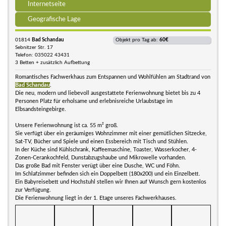
Internetseite
Geografische Lage
01814
Bad Schandau
Objekt pro Tag ab:
60€
Sebnitzer Str. 17
Telefon: 035022 43431
3 Betten + zusätzlich Aufbettung
Romantisches Fachwerkhaus zum Entspannen und Wohlfühlen am Stadtrand von
Bad Schandau
.
Die neu, modern und liebevoll ausgestattete Ferienwohnung bietet bis zu 4
Personen Platz für erholsame und erlebnisreiche Urlaubstage im
Elbsandsteingebirge.
Unsere Ferienwohnung ist ca. 55 m² groß.
Sie verfügt über ein geräumiges Wohnzimmer mit einer gemütlichen Sitzecke,
Sat-TV, Bücher und Spiele und einen Essbereich mit Tisch und Stühlen.
In der Küche sind Kühlschrank, Kaffeemaschine, Toaster, Wasserkocher, 4-
Zonen-Cerankochfeld, Dunstabzugshaube und Mikrowelle vorhanden.
Das große Bad mit Fenster verügt über eine Dusche, WC und Föhn.
Im Schlafzimmer befinden sich ein Doppelbett (180x200) und ein Einzelbett.
Ein Babyreisebett und Hochstuhl stellen wir Ihnen auf Wunsch gern kostenlos
zur Verfügung.
Die Ferienwohnung liegt in der 1. Etage unseres Fachwerkhauses.