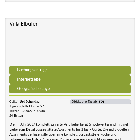
Villa Elbufer
Buchungsanfrage
Internetseite
Geografische Lage
01814
Bad Schandau
Objekt pro Tag ab:
90€
Jugendstilvilla Elbufer 97
Telefon: 035022 500986
20 Betten
Die im Jahr 2017 komplett sanierte Villa beherbergt 5 hochwertig und mit viel
Liebe zum Detail ausgestattete Apartments für 2 bis 7 Gäste. Die individuellen
Apartments verfügen alle über eine komplett ausgestattete Küche und
teilweise über Balkon/ Terrasse, Kamin sowie mehrere Schlafzimmer und