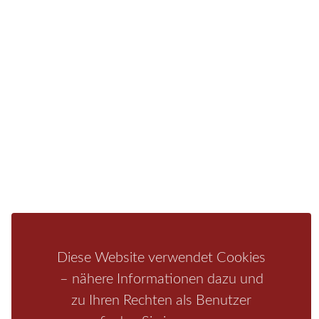
Ferienwohnung oder auf einem Campingplatz.
Fragen/Antworten
Hotel
Infos zur Region
Pension
Mediathek
Ferienwohnung
Unterkunft
Ferienhaus
Aktivitäten
Camping
Bastei
Malerweg
Nationalpark
Affensteine
Schrammsteine
Weiße Flotte
Bad Schandau
Wehlen
Rathen
Hohnstein
Königstein
Kirnitzschtal
Wellness
Boofen
Mediathek
Diese Website verwendet Cookies
– nähere Informationen dazu und
zu Ihren Rechten als Benutzer