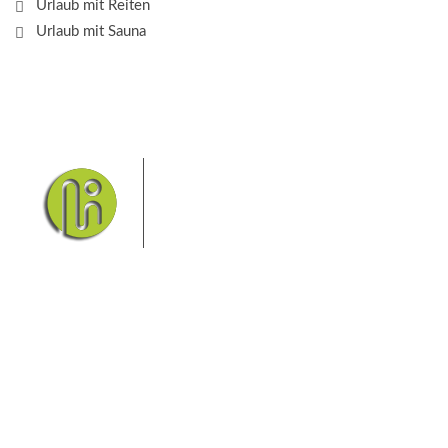
Urlaub mit Reiten
Urlaub mit Sauna
Das Elbsandsteingebirge mit
seinem Nationalpark Sächsische
Schweiz und dem Nationalpark
Böhmische Schweiz sind ein
Eldorado für Wanderer und
Aktivurlauber. Hier finden Sie Informationen zum
Wandern, Klettern, Biken, Boofen, Wassersport und
vieles mehr.
Sie finden bei uns auch die passende Unterkunft im
Hotel, einer Pension, einem Ferienhaus, einer