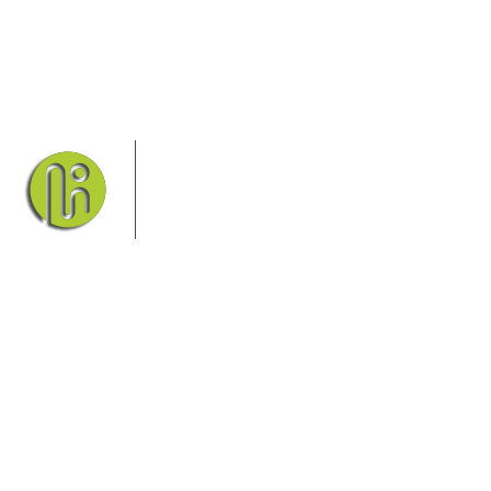
Das Elbsandsteingebirge mit seinem
Nationalpark Sächsische Schweiz und
dem Nationalpark Böhmische Schweiz
sind ein Eldorado für Wanderer und
Aktivurlauber. Hier finden Sie
Informationen zum Wandern, Klettern, Biken, Boofen,
Wassersport und vieles mehr.
Sie finden bei uns auch die passende Unterkunft im Hotel,
einer Pension, einem Ferienhaus, einer Ferienwohnung oder
auf einem Campingplatz.