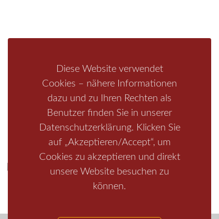
Fragen/Antworten
Hotel
Infos zur Region
Pension
Mediathek
Ferienwohnung
Unterkunft
Ferienhaus
Diese Website verwendet
Aktivitäten
Camping
Cookies – nähere Informationen
dazu und zu Ihren Rechten als
Bastei
Malerweg
Nationalpark
Affensteine
Schrammsteine
Benutzer finden Sie in unserer
Weiße Flotte
Bad Schandau
Wehlen
Rathen
Hohnstein
Datenschutzerklärung. Klicken Sie
Königstein
Kirnitzschtal
Wellness
Boofen
Mediathek
auf „Akzeptieren/Accept“, um
Cookies zu akzeptieren und direkt
unsere Website besuchen zu
können.