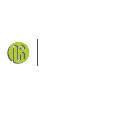
Das Elbsandsteingebirge mit seinem
Nationalpark Sächsische Schweiz und
dem Nationalpark Böhmische Schweiz
sind ein Eldorado für Wanderer und
Aktivurlauber. Hier finden Sie
Informationen zum Wandern, Klettern, Biken, Boofen,
Wassersport und vieles mehr.
Sie finden bei uns auch die passende Unterkunft im Hotel,
einer Pension, einem Ferienhaus, einer Ferienwohnung oder
auf einem Campingplatz.