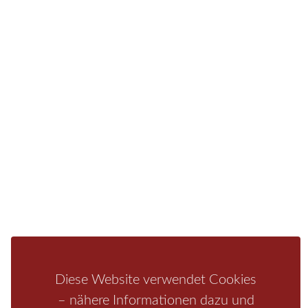
vieles mehr.
Sie finden bei uns auch die passende Unterkunft im
Hotel, einer Pension, einem Ferienhaus, einer
Ferienwohnung oder auf einem Campingplatz.
Fragen/Antworten
Hotel
Infos zur Region
Pension
Mediathek
Ferienwohnung
Unterkunft
Ferienhaus
Aktivitäten
Camping
Bastei
Malerweg
Nationalpark
Affensteine
Schrammsteine
Weiße Flotte
Bad Schandau
Wehlen
Diese Website verwendet Cookies
Rathen
Hohnstein
Königstein
Kirnitzschtal
Wellness
– nähere Informationen dazu und