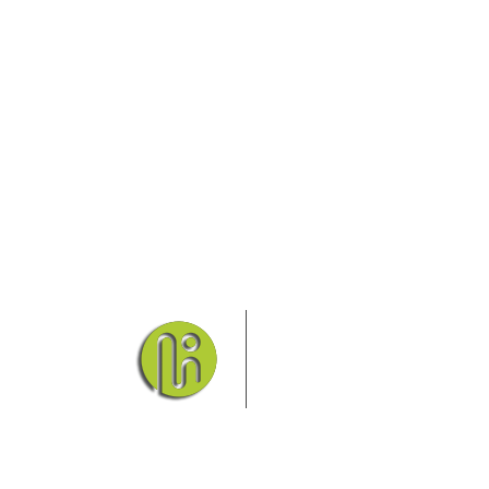
Das Elbsandsteingebirge
Nationalpark Böhmische Sch
Hier finden Sie Informatio
Sie finden bei uns auch die passende Unterk