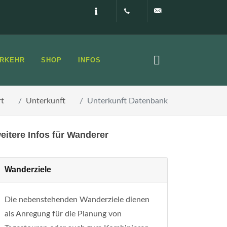
Impressum
0160 99873408
info@elbsandste
RKEHR
SHOP
INFOS
rt
Unterkunft
Unterkunft Datenbank
eitere Infos für Wanderer
Wanderziele
Die nebenstehenden Wanderziele dienen
als Anregung für die Planung von