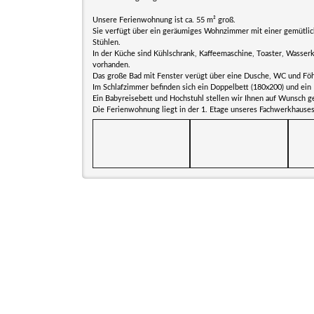
Unsere Ferienwohnung ist ca. 55 m² groß.
Sie verfügt über ein geräumiges Wohnzimmer mit einer gemütlich
Stühlen.
In der Küche sind Kühlschrank, Kaffeemaschine, Toaster, Wasse
vorhanden.
Das große Bad mit Fenster verügt über eine Dusche, WC und Fö
Im Schlafzimmer befinden sich ein Doppelbett (180x200) und ein 
Ein Babyreisebett und Hochstuhl stellen wir Ihnen auf Wunsch g
Die Ferienwohnung liegt in der 1. Etage unseres Fachwerkhauses