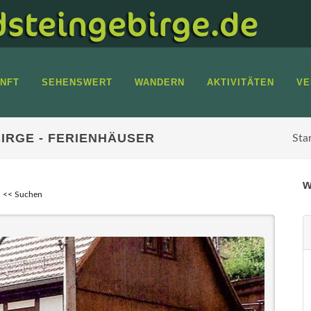
NFT
SEHENSWERT
WANDERN
AKTIVITÄTEN
VE
IRGE - FERIENHÄUSER
Sta
w
<< Suchen