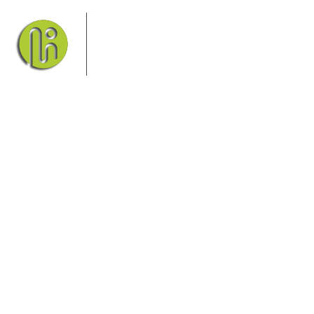
Das Elbsandsteingebirge mit seinem
Nationalpark Sächsische Schweiz und
dem Nationalpark Böhmische Schweiz
sind ein Eldorado für Wanderer und
Aktivurlauber. Hier finden Sie
Informationen zum Wandern, Klettern, Biken, Boofen,
Wassersport und vieles mehr.
Sie finden bei uns auch die passende Unterkunft im Hotel,
einer Pension, einem Ferienhaus, einer Ferienwohnung oder
auf einem Campingplatz.
Fragen/Antworten
Hotel
Infos zur Region
Pension
Mediathek
Ferienwohnung