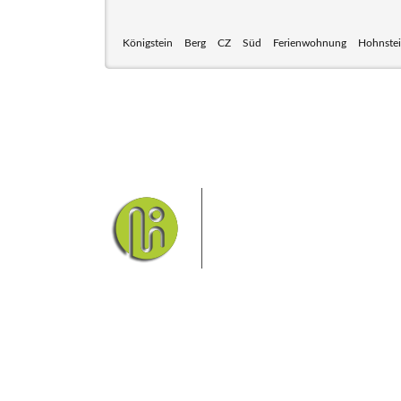
Königstein
Berg
CZ
Süd
Ferienwohnung
Hohnste
Das Elbsandsteingebirge
Nationalpark Böhmische Sch
Hier finden Sie Informatio
Sie finden bei uns auch die passende Unterk
Ferienwohnung od