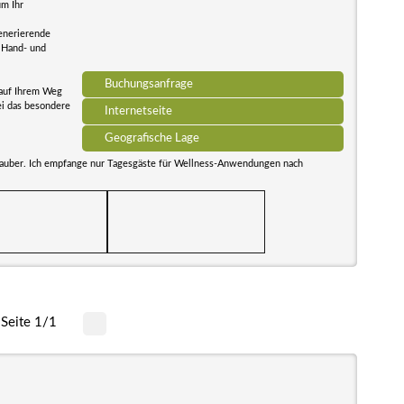
um Ihr
enerierende
 Hand- und
Buchungsanfrage
 auf Ihrem Weg
i das besondere
Internetseite
Geografische Lage
lauber. Ich empfange nur Tagesgäste für Wellness-Anwendungen nach
Seite 1/1