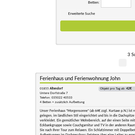
Betten:
Erweiterte Suche
3 S
Ferienhaus und Ferienwohnung John
01855
Altendorf
Objekt pro Tag ab:
42€
Untere Dorfstraße 7
Telefon: 035022 40533
4 Betten + zusätzlich Aufbettung
Unser Ferienhaus "Morgensonne" (ab 64€ zzgl. Kurtaxe p.N.) ist r
gelegen, im ländlichen Stil eingerichtet und bis in die Dachspitze
verkleidet. Ein gemütlicher Wohnbereich, auf der einen Seite mi
Eckbankgruppe sowie Couchgarnitur und TV in der anderen Raum
Sie nach Ihrer Tour zum Relaxen. Ein Schlafzimmer mit Doppelbe
Aufbettungen im Dachgeschoss,(letztere über eine Leiter zu erre