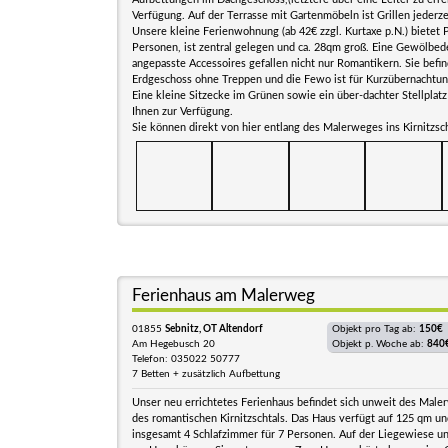
Verfügung. Auf der Terrasse mit Gartenmöbeln ist Grillen jederze
Unsere kleine Ferienwohnung (ab 42€ zzgl. Kurtaxe p.N.) bietet P
Personen, ist zentral gelegen und ca. 28qm groß. Eine Gewölbed
angepasste Accessoires gefallen nicht nur Romantikern. Sie befin
Erdgeschoss ohne Treppen und die Fewo ist für Kurzübernachtun
Eine kleine Sitzecke im Grünen sowie ein über-dachter Stellplat
Ihnen zur Verfügung.
Sie können direkt von hier entlang des Malerweges ins Kirnitzs
Ferienhaus am Malerweg
01855
Sebnitz, OT Altendorf
Objekt pro Tag ab:
150€
Am Hegebusch 20
Objekt p. Woche ab:
840
Telefon: 035022 50777
7 Betten + zusätzlich Aufbettung
Unser neu errichtetes Ferienhaus befindet sich unweit des Male
des romantischen Kirnitzschtals. Das Haus verfügt auf 125 qm un
insgesamt 4 Schlafzimmer für 7 Personen. Auf der Liegewiese un