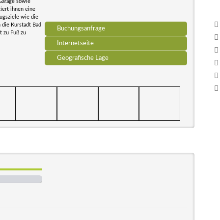
Garage sowie
iert ihnen eine
ugsziele wie die
n die Kurstadt Bad
Buchungsanfrage
t zu Fuß zu
Internetseite
Geografische Lage