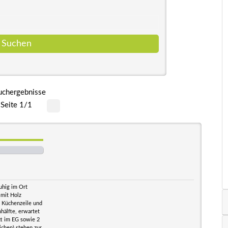
uchergebnisse
Seite 1/1
uhig im Ort
 mit Holz
t Küchenzeile und
hälfte, erwartet
tt im EG sowie 2
ichen) stehen zur