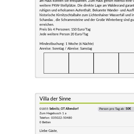
am Haus können Sie entspannen. Zum Haus gehört ebenso eine 
weitere PKW-Stellplätze. Die direkte Lage am Waldesrand garant
ruhigen und erholsamen Aufenthalt. Bekannte Wander- und Ausfl
historische Kirnitzschtalbahn zum Lichtenhainer Wasserfall und i
Schandau , die Schrammsteine und der Große Winterberg sind gu
erreichen.
Preis bis 4 Personen: 150 Euro/Tag
Jede weitere Person 20 Euro/Tag
Mindestbuchung: 1 Woche (6 Nächte)
Anreise: Sonntag / Abreise: Samstag
Villa der Sinne
01855
Sebnitz, OT Altendorf
Person pro Tag ab:
50€
Zum Hegebusch 1 a
Telefon: 035022-50480
0 Betten
Liebe Gäste,