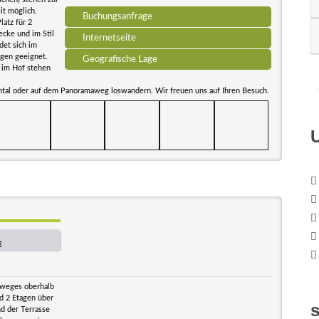
it möglich.
Buchungsanfrage
latz für 2
ecke und im Stil
Internetseite
det sich im
gen geeignet.
Geografische Lage
z im Hof stehen
chtal oder auf dem Panoramaweg loswandern. Wir freuen uns auf Ihren Besuch.
€
rweges oberhalb
d 2 Etagen über
d der Terrasse