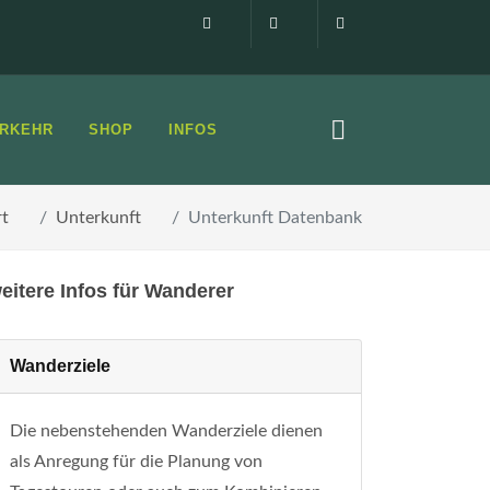
Impressum
0160 99873408
info@elbsandste
RKEHR
SHOP
INFOS
rt
Unterkunft
Unterkunft Datenbank
eitere Infos für Wanderer
Wanderziele
Die nebenstehenden Wanderziele dienen
als Anregung für die Planung von