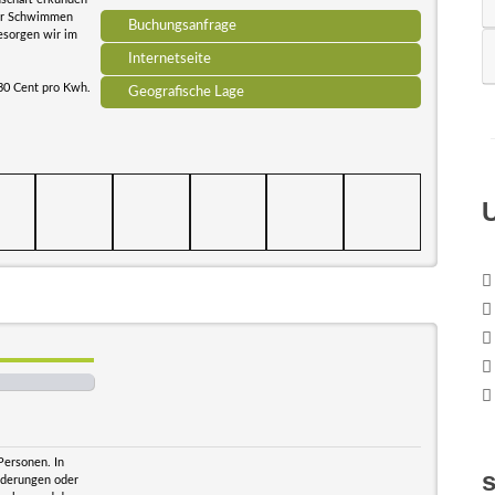
oder Schwimmen
Buchungsanfrage
esorgen wir im
Internetseite
 30 Cent pro Kwh.
Geografische Lage
Personen. In
nderungen oder