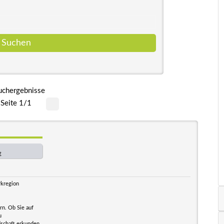
uchergebnisse
Seite 1/1
€
rkregion
rn. Ob Sie auf
u
dschaft erkunden