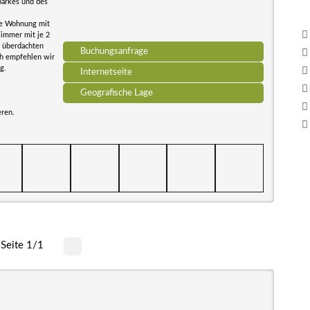
parkes und des
ne Wohnung mit
immer mit je 2
n überdachten
Buchungsanfrage
ch empfehlen wir
g.
Internetseite
Geografische Lage
eren.
Seite 1/1