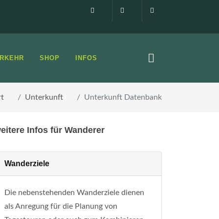
Impressum
0160 99873408
info@elbsandste
RKEHR
SHOP
INFOS
rt
Unterkunft
Unterkunft Datenbank
eitere Infos für Wanderer
Wanderziele
Die nebenstehenden Wanderziele dienen
als Anregung für die Planung von