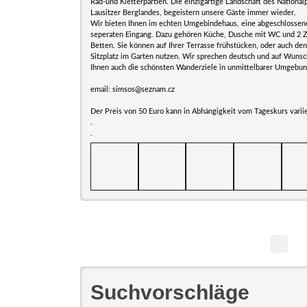
Rad-und Kletterpartien. Die einzigartige Landschaft des National
Lausitzer Berglandes, begeistern unsere Gäste immer wieder.
Wir bieten Ihnen im echten Umgebindehaus, eine abgeschlosse
seperaten Eingang. Dazu gehören Küche, Dusche mit WC und 2 Z
Betten. Sie können auf Ihrer Terrasse frühstücken, oder auch de
Sitzplatz im Garten nutzen. Wir sprechen deutsch und auf Wuns
Ihnen auch die schönsten Wanderziele in unmittelbarer Umgebun
email: simsos@seznam.cz
Der Preis von 50 Euro kann in Abhängigkeit vom Tageskurs varii
.
.
Suchvorschläge