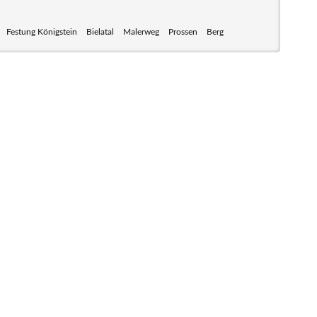
Festung Königstein
Bielatal
Malerweg
Prossen
Berg
 mit seinem Nationalpark Sächsische Schweiz und dem
weiz sind ein Eldorado für Wanderer und Aktivurlauber.
nen zum Wandern, Klettern, Biken, Boofen, Wassersport
und vieles mehr.
unft im Hotel, einer Pension, einem Ferienhaus, einer
er auf einem Campingplatz.