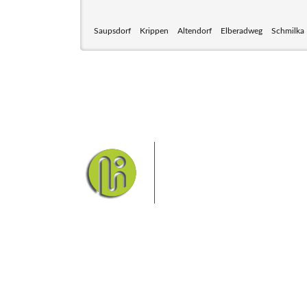
Saupsdorf
Krippen
Altendorf
Elberadweg
Schmilka
Das Elbsandsteingebirge
Nationalpark Böhmische Sch
Hier finden Sie Informatio
Sie finden bei uns auch die passende Unterk
Ferienwohnung od