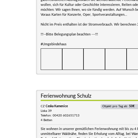
wollen, sich für Kultur oder Geschichte interessieren, Reiten 
möchten: Wir sagen Ihnen, wo sie fündig werden. Auf Wunsch b
Voraus Karten für Konzerte, Oper, Sportveranstaltungen...
Nicht im Preis enthalten ist der Stromverbrauch. Wir berechnen
!!!--Bitte Belegungsplan beachten ---!!!
#Umgebindehaus
Ferienwohnung Schulz
CZ
Ceska Kamenice
Objekt pro Tag ab:
50€
Liska 39
Telefon: 00420 602651713
4 Betten
Sie wohnen in unserer gemütlichen Ferienwohnung mit bis zu 4 
unmittelbarer Waldnähe, finden Sie Erholung vom Alltag, bei Wa