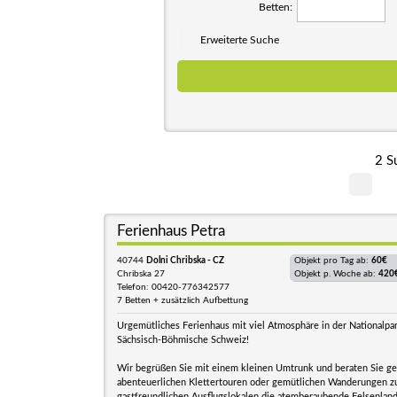
Betten:
Erweiterte Suche
2 S
Ferienhaus Petra
40744
Dolni Chribska - CZ
Objekt pro Tag ab:
60€
Chribska 27
Objekt p. Woche ab:
420
Telefon: 00420-776342577
7 Betten + zusätzlich Aufbettung
Urgemütliches Ferienhaus mit viel Atmosphäre in der Nationalpa
Sächsisch-Böhmische Schweiz!
Wir begrüßen Sie mit einem kleinen Umtrunk und beraten Sie ge
abenteuerlichen Klettertouren oder gemütlichen Wanderungen z
gastfreundlichen Ausflugslokalen die atemberaubende Felsenlan