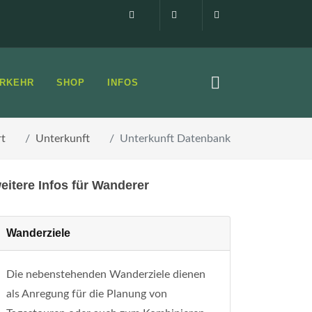
Impressum
0160 99873408
info@elbsandste
RKEHR
SHOP
INFOS
rt
Unterkunft
Unterkunft Datenbank
eitere Infos für Wanderer
Wanderziele
Die nebenstehenden Wanderziele dienen
als Anregung für die Planung von