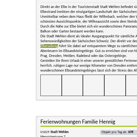
Direkt an der Elbe in der Touristenstadt Stadt Wehlen befindet sic
Elbestrand inmitten der einzigartigen Landschaft der Sächsische
Unmittelbar neben dem Haus fließt der Wilkebach, welcher den 
schönsten Aussichtspunkte, der Wilkeaussicht sowie dem Steinb
Durch die Nähe zur Elbe bietet sich ein wunderschönes Panoram
Balkon oder Garten bestaunt werden kann.
Die Stadt Wehlen dient als idealer Ausgangspunkt für sämtliche 
Sehenswürdigkeiten der Sächsischen Schweiz. Der direkt vor d
Elberadweg
führt Sie dabei auf entspanntem Wege zu sämtlichen
Abenteuern im Elbsandsteingebirge. Gut zu erreichen sind von h
Prag, Dresden, Meißen, Radebeul oder das Osterzgebirge.
Genießen Sie Ihren Urlaub in einer unserer gemütlichen Ferienw
herrlich, ruhigen Lage nur wenige Kilometer von Dresden entfer
wunderschönen Elbsandsteingebirges lässt sich der Stress des Al
Ferienwohnungen Familie Hennig
01829
Stadt Wehlen
Objekt pro Tag ab:
60€
Mennickestrasse 7