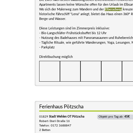
Apartments lassen keine Wünsche offen für den Urlaub im Elbsan
Wo sich der Malerweg zum Wandern und der
Elberadweg
kreuze
historische Fährschiff "Lena" anlegt, bietet das Haus einen 360° 
Berge und Wasser.
Diese Leistungen sind im Zimmerpreis inklusive:
- Bio-Langschläfer-Frühstücksbuffet bis 12 Uhr
- Nutzung des Badehauses mit Panoramasaunen und Ruhebereiche
- Tägliche Rituale, wie geführte Wanderungen, Yoga, Lesungen, 
- Parkplatz
Direktbuchung möglich
Ferienhaus Pötzscha
01829
Stadt Wehlen OT Pötzscha
Objekt pro Tag ab:
45€
Robert-Sterl-Straße 16
Telefon: 0172 3688847
2 Betten