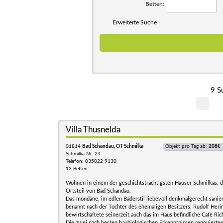
Betten:
Erweiterte Suche
9 S
Villa Thusnelda
01814
Bad Schandau, OT Schmilka
Objekt pro Tag ab:
208€
Schmilka Nr. 24
Telefon: 035022 9130
13 Betten
Wohnen in einem der geschichtsträchtigsten Häuser Schmilkas,
Ortsteil von Bad Schandau.
Das mondäne, im edlen Bäderstil liebevoll denkmalgerecht sanie
benannt nach der Tochter des ehemaligen Besitzers, Rudolf Heri
bewirtschaftete seinerzeit auch das im Haus befindliche Cafe Ric
Die zwei nach besten baubiologischen Erkenntnissen renoviert