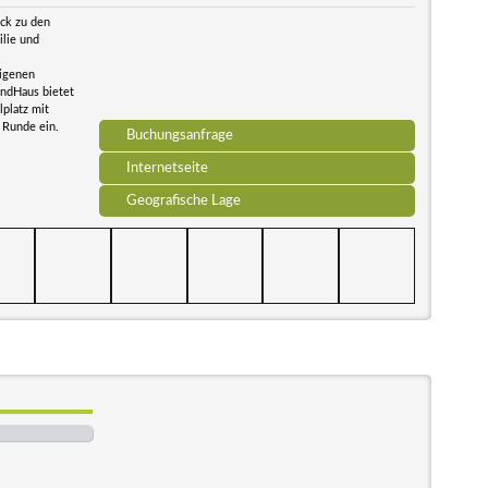
ick zu den
ilie und
igenen
andHaus bietet
lplatz mit
 Runde ein.
Buchungsanfrage
Internetseite
Geografische Lage