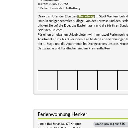
Telefon: 035024 70756
8 Betten + zusätzlich Aufbettung
Direkt am Ufer der Elbe (am
Elberadweg
) in Stadt Wehlen, befin
Haus in ruhiger zentraler Südlage. Von der Terrasse und den Feri
blicken Sie auf die Elbe, das Basteimassiv und die für ihren San
"Weissen Brüche".
Für einen erholsamen Urlaub bieten wir Ihnen zwei Ferienwohn
Apartments für 2 bis 3 Personen. Die beiden Ferienwohnungen be
der 1. Etage und die Apartments im Dachgeschoss unseres Hause
Bettwäsche und Handtücher sind im Preis enthalten.
Ferienwohnung Henker
01814
Bad Schandau OT Krippen
Objekt pro Tag ab:
55€