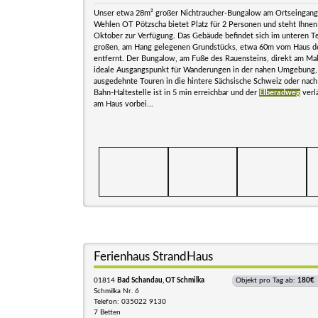
Unser etwa 28m² großer Nichtraucher-Bungalow am Ortseingang
Wehlen OT Pötzscha bietet Platz für 2 Personen und steht Ihnen 
Oktober zur Verfügung. Das Gebäude befindet sich im unteren Te
großen, am Hang gelegenen Grundstücks, etwa 60m vom Haus d
entfernt. Der Bungalow, am Fuße des Rauensteins, direkt am Mal
ideale Ausgangspunkt für Wanderungen in der nahen Umgebung, 
ausgedehnte Touren in die hintere Sächsische Schweiz oder nac
Bahn-Haltestelle ist in 5 min erreichbar und der
Elberadweg
verlä
am Haus vorbei...
Ferienhaus StrandHaus
01814
Bad Schandau, OT Schmilka
Objekt pro Tag ab:
180€
Schmilka Nr. 6
Telefon: 035022 9130
7 Betten