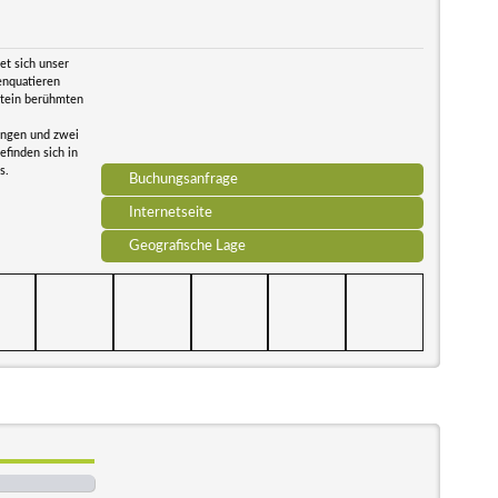
det sich unser
enquatieren
dstein berühmten
ungen und zwei
finden sich in
s.
Buchungsanfrage
Internetseite
Geografische Lage