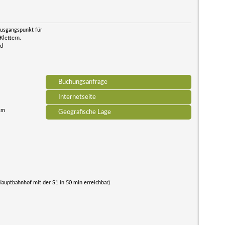
usgangspunkt für
Klettern.
nd
Buchungsanfrage
Internetseite
 km
Geografische Lage
Hauptbahnhof mit der S1 in 50 min erreichbar)