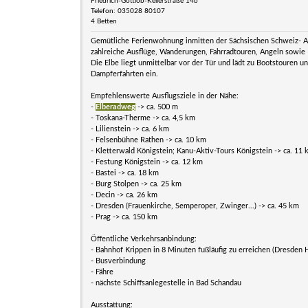
Friedrich-Gottlob-Kellerstraße 14b
Telefon: 035028 80107
4 Betten
Gemütliche Ferienwohnung inmitten der Sächsischen Schweiz- A
zahlreiche Ausflüge, Wanderungen, Fahrradtouren, Angeln sowie 
Die Elbe liegt unmittelbar vor der Tür und lädt zu Bootstouren u
Dampferfahrten ein.
Empfehlenswerte Ausflugsziele in der Nähe:
-
Elberadweg
-> ca. 500 m
- Toskana-Therme -> ca. 4,5 km
- Lilienstein -> ca. 6 km
- Felsenbühne Rathen -> ca. 10 km
- Kletterwald Königstein; Kanu-Aktiv-Tours Königstein -> ca. 11
- Festung Königstein -> ca. 12 km
- Bastei -> ca. 18 km
- Burg Stolpen -> ca. 25 km
- Decin -> ca. 26 km
- Dresden (Frauenkirche, Semperoper, Zwinger...) -> ca. 45 km
- Prag -> ca. 150 km
Öffentliche Verkehrsanbindung:
- Bahnhof Krippen in 8 Minuten fußläufig zu erreichen (Dresden 
- Busverbindung
- Fähre
- nächste Schiffsanlegestelle in Bad Schandau
Ausstattung: