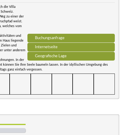
h die Villa
n Schweiz.
Weg zu einer der
ruchpfad weist.
a, welches vom
Aktivitäten und
Buchungsanfrage
em Haus liegende
 Zielen und
Internetseite
ier unter anderem
Geografische Lage
ohnungen. In der
nt können Sie Ihre Seele baumeln lassen. In der idyllischen Umgebung des
ltags ganz einfach vergessen.