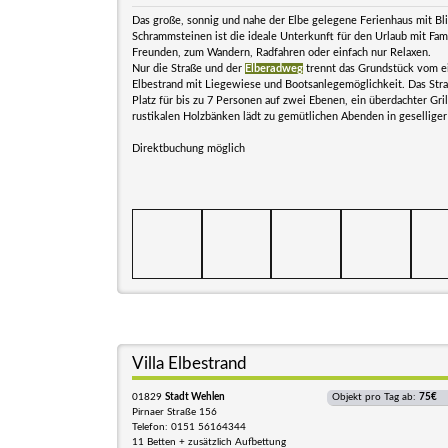
Das große, sonnig und nahe der Elbe gelegene Ferienhaus mit Bl
Schrammsteinen ist die ideale Unterkunft für den Urlaub mit Fam
Freunden, zum Wandern, Radfahren oder einfach nur Relaxen.
Nur die Straße und der
Elberadweg
trennt das Grundstück vom e
Elbestrand mit Liegewiese und Bootsanlegemöglichkeit. Das Str
Platz für bis zu 7 Personen auf zwei Ebenen, ein überdachter Gril
rustikalen Holzbänken lädt zu gemütlichen Abenden in geselliger
Direktbuchung möglich
Villa Elbestrand
01829
Stadt Wehlen
Objekt pro Tag ab:
75€
Pirnaer Straße 156
Telefon: 0151 56164344
11 Betten + zusätzlich Aufbettung