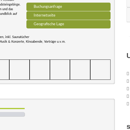
dsteingebirge.
Buchungsanfrage
n und das
Rundblick auf
Internetseite
Geografische Lage
n, inkl. Saunatücher
Musik & Konzerte, Kinoabende, Vorträge u.v.m.