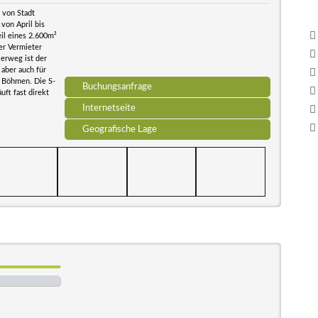
 von Stadt
von April bis
il eines 2.600m²
er Vermieter
erweg ist der
aber auch für
h Böhmen. Die S-
Buchungsanfrage
uft fast direkt
Internetseite
Geografische Lage