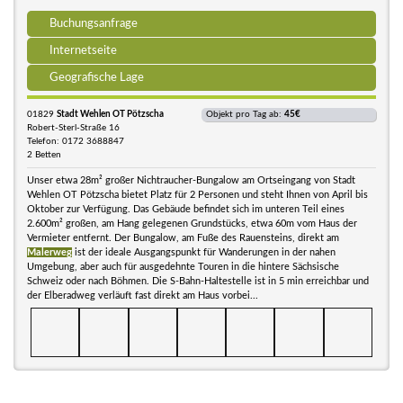
Buchungsanfrage
Internetseite
Geografische Lage
01829
Stadt Wehlen OT Pötzscha
Objekt pro Tag ab:
45€
Robert-Sterl-Straße 16
Telefon: 0172 3688847
2 Betten
Unser etwa 28m² großer Nichtraucher-Bungalow am Ortseingang von Stadt
Wehlen OT Pötzscha bietet Platz für 2 Personen und steht Ihnen von April bis
Oktober zur Verfügung. Das Gebäude befindet sich im unteren Teil eines
2.600m² großen, am Hang gelegenen Grundstücks, etwa 60m vom Haus der
Vermieter entfernt. Der Bungalow, am Fuße des Rauensteins, direkt am
Malerweg
ist der ideale Ausgangspunkt für Wanderungen in der nahen
Umgebung, aber auch für ausgedehnte Touren in die hintere Sächsische
Schweiz oder nach Böhmen. Die S-Bahn-Haltestelle ist in 5 min erreichbar und
der Elberadweg verläuft fast direkt am Haus vorbei...