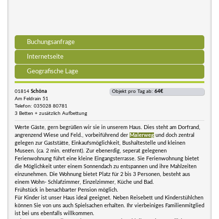
Buchungsanfrage
Internetseite
Geografische Lage
01814
Schöna
Objekt pro Tag ab:
64€
Am Feldrain 51
Telefon: 035028 80781
3 Betten + zusätzlich Aufbettung
Werte Gäste, gern begrüßen wir sie in unserem Haus. Dies steht am Dorfrand,
angrenzend Wiese und Feld., vorbeiführend der
Malerweg
und doch zentral
gelegen zur Gaststätte, Einkaufsmöglichkeit, Bushaltestelle und kleinen
Museen. (ca. 2 min. entfernt). Zur ebenerdig, seperat gelegenen
Ferienwohnung führt eine kleine Eingangsterrasse. Sie Ferienwohnung bietet
die Möglichkeit unter einem Sonnendach zu entspannen und ihre Mahlzeiten
einzunehmen. Die Wohnung bietet Platz für 2 bis 3 Personen, besteht aus
einem Wohn- Schlafzimmer, Einzelzimmer, Küche und Bad.
Frühstück in benachbarter Pension möglich.
Für Kinder ist unser Haus ideal geeignet. Neben Reisebett und Kinderstühlchen
können Sie von uns auch Spielsachen erhalten. Ihr vierbeiniges Familienmitglied
ist bei uns ebenfalls willkommen.