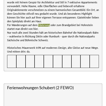
wurde mit feinem Gespür für Architektur und Stil in 7 exklusive Appartements
verwandelt. Hohe Räume, edle Oberflächen und liebevoll erhaltene
Originalelemente verschmelzen zu einem harmonischen Gesamtbild. Ein Ort, an
dem Geschichte stilvoll neu gedacht wurde. Und als besonderes Highlight
können Sie hier auch auf Ihrer eigenen Terrasse entspannen. Gästekinder lieben
den Spielplatz direkt am Haus.
Für Wanderungen auf dem
Malerweg
oder zum Brandgebiet bei Hohnstein
startet man direkt von hier.
Nur noch alle zwei Stunden hält am historischen Bahnhof die Nationalpark-Bahn
– wahlweise in Richtung Děčín oder Rumburk - quer durch die Nationalparks
Sächsische und Böhmische Schweiz.
Historisches Mauerwerk trifft auf modernes Design, alte Gleise auf neue Wege.
Und mitten drin: du.
Ferienwohnungen Schubert (2 FEWO)