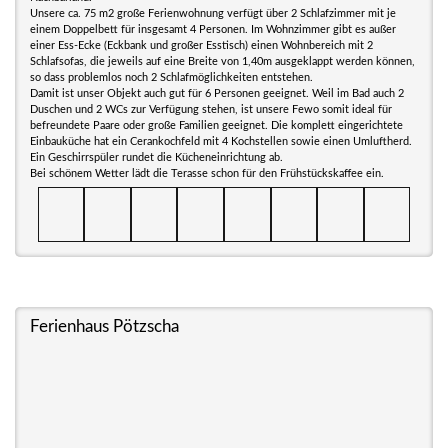
Unsere ca. 75 m2 große Ferienwohnung verfügt über 2 Schlafzimmer mit je
einem Doppelbett für insgesamt 4 Personen. Im Wohnzimmer gibt es außer
einer Ess-Ecke (Eckbank und großer Esstisch) einen Wohnbereich mit 2
Schlafsofas, die jeweils auf eine Breite von 1,40m ausgeklappt werden können,
so dass problemlos noch 2 Schlafmöglichkeiten entstehen.
Damit ist unser Objekt auch gut für 6 Personen geeignet. Weil im Bad auch 2
Duschen und 2 WCs zur Verfügung stehen, ist unsere Fewo somit ideal für
befreundete Paare oder große Familien geeignet. Die komplett eingerichtete
Einbauküche hat ein Cerankochfeld mit 4 Kochstellen sowie einen Umluftherd.
Ein Geschirrspüler rundet die Kücheneinrichtung ab.
Bei schönem Wetter lädt die Terasse schon für den Frühstückskaffee ein.
Ferienhaus Pötzscha