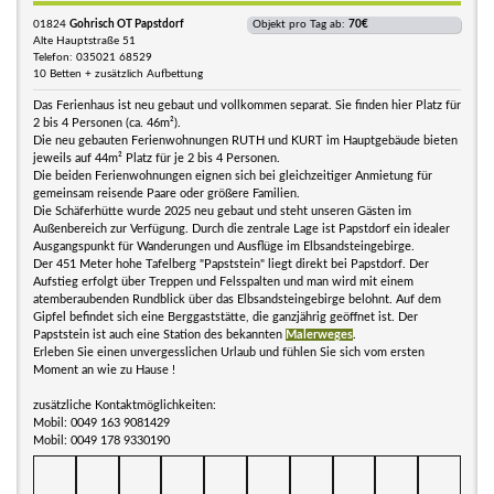
01824
Gohrisch OT Papstdorf
Objekt pro Tag ab:
70€
Alte Hauptstraße 51
Telefon: 035021 68529
10 Betten + zusätzlich Aufbettung
Das Ferienhaus ist neu gebaut und vollkommen separat. Sie finden hier Platz für
2 bis 4 Personen (ca. 46m²).
Die neu gebauten Ferienwohnungen RUTH und KURT im Hauptgebäude bieten
jeweils auf 44m² Platz für je 2 bis 4 Personen.
Die beiden Ferienwohnungen eignen sich bei gleichzeitiger Anmietung für
gemeinsam reisende Paare oder größere Familien.
Die Schäferhütte wurde 2025 neu gebaut und steht unseren Gästen im
Außenbereich zur Verfügung. Durch die zentrale Lage ist Papstdorf ein idealer
Ausgangspunkt für Wanderungen und Ausflüge im Elbsandsteingebirge.
Der 451 Meter hohe Tafelberg "Papststein" liegt direkt bei Papstdorf. Der
Aufstieg erfolgt über Treppen und Felsspalten und man wird mit einem
atemberaubenden Rundblick über das Elbsandsteingebirge belohnt. Auf dem
Gipfel befindet sich eine Berggaststätte, die ganzjährig geöffnet ist. Der
Papststein ist auch eine Station des bekannten
Malerweges
.
Erleben Sie einen unvergesslichen Urlaub und fühlen Sie sich vom ersten
Moment an wie zu Hause !
zusätzliche Kontaktmöglichkeiten:
Mobil: 0049 163 9081429
Mobil: 0049 178 9330190