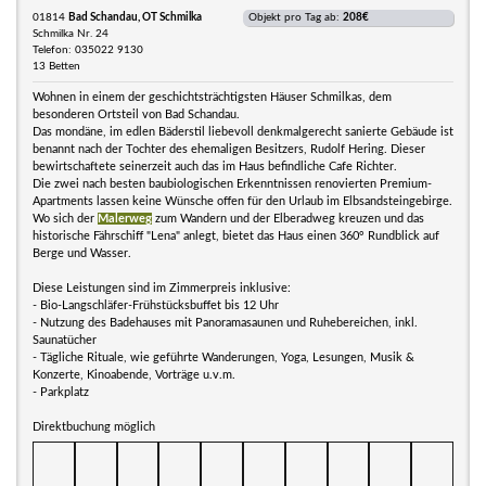
01814
Bad Schandau, OT Schmilka
Objekt pro Tag ab:
208€
Schmilka Nr. 24
Telefon: 035022 9130
13 Betten
Wohnen in einem der geschichtsträchtigsten Häuser Schmilkas, dem
besonderen Ortsteil von Bad Schandau.
Das mondäne, im edlen Bäderstil liebevoll denkmalgerecht sanierte Gebäude ist
benannt nach der Tochter des ehemaligen Besitzers, Rudolf Hering. Dieser
bewirtschaftete seinerzeit auch das im Haus befindliche Cafe Richter.
Die zwei nach besten baubiologischen Erkenntnissen renovierten Premium-
Apartments lassen keine Wünsche offen für den Urlaub im Elbsandsteingebirge.
Wo sich der
Malerweg
zum Wandern und der Elberadweg kreuzen und das
historische Fährschiff "Lena" anlegt, bietet das Haus einen 360° Rundblick auf
Berge und Wasser.
Diese Leistungen sind im Zimmerpreis inklusive:
- Bio-Langschläfer-Frühstücksbuffet bis 12 Uhr
- Nutzung des Badehauses mit Panoramasaunen und Ruhebereichen, inkl.
Saunatücher
- Tägliche Rituale, wie geführte Wanderungen, Yoga, Lesungen, Musik &
Konzerte, Kinoabende, Vorträge u.v.m.
- Parkplatz
Direktbuchung möglich