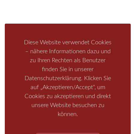
Bastei
Malerweg
Nationalpark
Affensteine
Schrammsteine
Weiße Flotte
Bad Schandau
Wehlen
Rathen
Hohnstein
Königstein
Kirnitzschtal
Wellness
Boofen
Mediathek
Diese Website verwendet Cookies
– nähere Informationen dazu und
zu Ihren Rechten als Benutzer
finden Sie in unserer
Datenschutzerklärung. Klicken Sie
auf „Akzeptieren/Accept“, um
Cookies zu akzeptieren und direkt
Start
/
Region
unsere Website besuchen zu
/
Fragen+Antworten
/
Unterkunft
/
Aktivitäten
/
Kontakt
/
Impressum
können.
Copyrights © 2026 Elbsandsteingebirge Verlag