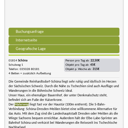
Buchungsanfrage
Internetseite
Geografische Lage
01814
Schöna
Person pro Tag ab:
22,50€
Schulweg 1
Objekt pro Tag ab:
45€
Telefon: 035028 80181
Objekt p. Woche ab:
315€
4 Betten + zusätzlich Aufbettung
Die Gemeinde Reinhardtsdorf-Schöna liegt sehr ruhig und idyllisch im Herzen
der Sächsischen Schweiz. Durch die Nähe zu Tschechien sind auch Ausflüge und
Wanderungen in die Böhmische Schweiz ideal.
Unser Haus, ein ehemaliger Bauernhof, der unter Denkmalschutz steht,
befindet sich am Fuße der Kaiserkrone.
Der
Malerweg
liegt fast vor der Haustür (100m entfernt). Die S-Bahn-
Verbindung: Schöna-Dresden-Meißen bietet eine willkommene Alternative für
das Auto. Mit dem Zug sind die Landeshauptstadt Dresden oder Meißen als die
Wiege Sachsens bequem erreichbar. Außerdem hält der Elbe-Labe-Sprinter am
Bahnhof Schöna und verkürzt bei Wanderungen die Reisezeit ins Tschechische
Nachbarland.