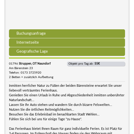
Buchungsanfrage
Internetseite
Geografische Lage
01796
Struppen, OT Naundorf
Objekt pro Tag ab:
55€
Am Bärenstein 23
Telefon: 0173 3725920
2 Betten + zusätzlich Aufbettung
Inmitten herrlicher Natur zu Füßen der beiden Bärensteine erwartet Sie unser
liebevoll verträumtes Ferienhaus.
Genießen Sie einen Urlaub in Ruhe und Abgeschiedenheit inmitten unberührter
Naturlandschaft...
Lassen Sie Ihr Auto stehen und wandern Sie durch bizarre Felswelten...
Nutzen Sie die örtlichen Reitmöglichkeiten...
Besuchen Sie das Erlebnisbad im benachbarten Stadt Wehlen...
Fühlen Sie sich bei uns für einige Tage "zu Hause".
Das Ferienhaus bietet Ihnen Raum für ganz individuelle Ferien. Es ist Platz für
2-4 Personen. Im Erdgeschoß des Hauses finden sie den Wohnraum mit