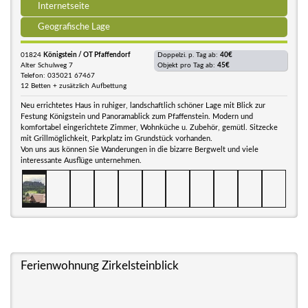
Internetseite
Geografische Lage
01824
Königstein / OT Pfaffendorf
Doppelzi. p. Tag ab:
40€
Alter Schulweg 7
Objekt pro Tag ab:
45€
Telefon: 035021 67467
12 Betten + zusätzlich Aufbettung
Neu errichtetes Haus in ruhiger, landschaftlich schöner Lage mit Blick zur
Festung Königstein und Panoramablick zum Pfaffenstein. Modern und
komfortabel eingerichtete Zimmer, Wohnküche u. Zubehör, gemütl. Sitzecke
mit Grillmöglichkeit, Parkplatz im Grundstück vorhanden.
Von uns aus können Sie Wanderungen in die bizarre Bergwelt und viele
interessante Ausflüge unternehmen.
Ferienwohnung Zirkelsteinblick