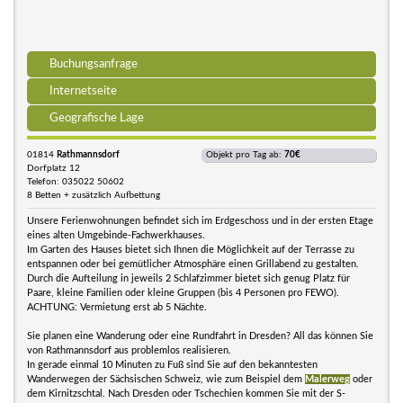
Buchungsanfrage
Internetseite
Geografische Lage
01814
Rathmannsdorf
Objekt pro Tag ab:
70€
Dorfplatz 12
Telefon: 035022 50602
8 Betten + zusätzlich Aufbettung
Unsere Ferienwohnungen befindet sich im Erdgeschoss und in der ersten Etage
eines alten Umgebinde-Fachwerkhauses.
Im Garten des Hauses bietet sich Ihnen die Möglichkeit auf der Terrasse zu
entspannen oder bei gemütlicher Atmosphäre einen Grillabend zu gestalten.
Durch die Aufteilung in jeweils 2 Schlafzimmer bietet sich genug Platz für
Paare, kleine Familien oder kleine Gruppen (bis 4 Personen pro FEWO).
ACHTUNG: Vermietung erst ab 5 Nächte.
Sie planen eine Wanderung oder eine Rundfahrt in Dresden? All das können Sie
von Rathmannsdorf aus problemlos realisieren.
In gerade einmal 10 Minuten zu Fuß sind Sie auf den bekanntesten
Wanderwegen der Sächsischen Schweiz, wie zum Beispiel dem
Malerweg
oder
dem Kirnitzschtal. Nach Dresden oder Tschechien kommen Sie mit der S-