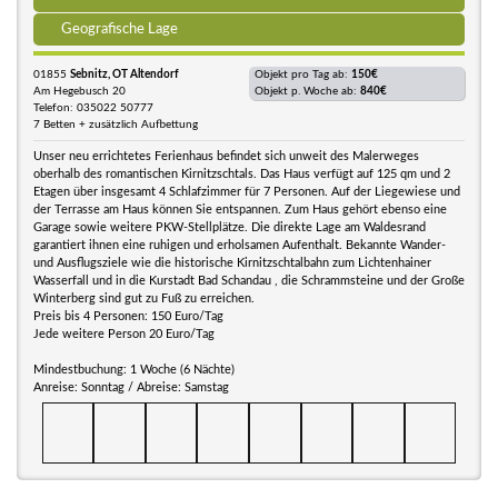
Geografische Lage
01855
Sebnitz, OT Altendorf
Objekt pro Tag ab:
150€
Am Hegebusch 20
Objekt p. Woche ab:
840€
Telefon: 035022 50777
7 Betten + zusätzlich Aufbettung
Unser neu errichtetes Ferienhaus befindet sich unweit des Malerweges
oberhalb des romantischen Kirnitzschtals. Das Haus verfügt auf 125 qm und 2
Etagen über insgesamt 4 Schlafzimmer für 7 Personen. Auf der Liegewiese und
der Terrasse am Haus können Sie entspannen. Zum Haus gehört ebenso eine
Garage sowie weitere PKW-Stellplätze. Die direkte Lage am Waldesrand
garantiert ihnen eine ruhigen und erholsamen Aufenthalt. Bekannte Wander-
und Ausflugsziele wie die historische Kirnitzschtalbahn zum Lichtenhainer
Wasserfall und in die Kurstadt Bad Schandau , die Schrammsteine und der Große
Winterberg sind gut zu Fuß zu erreichen.
Preis bis 4 Personen: 150 Euro/Tag
Jede weitere Person 20 Euro/Tag
Mindestbuchung: 1 Woche (6 Nächte)
Anreise: Sonntag / Abreise: Samstag