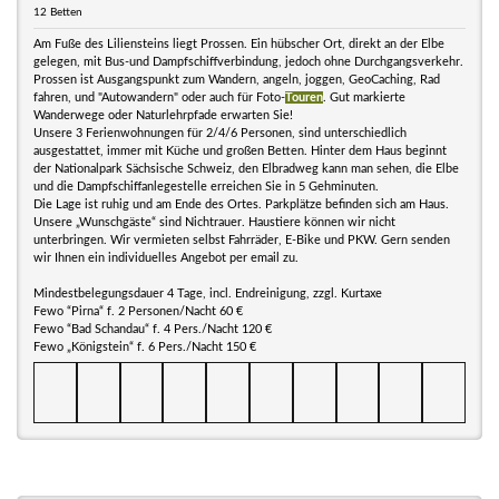
12 Betten
Am Fuße des Liliensteins liegt Prossen. Ein hübscher Ort, direkt an der Elbe
gelegen, mit Bus-und Dampfschiffverbindung, jedoch ohne Durchgangsverkehr.
Prossen ist Ausgangspunkt zum Wandern, angeln, joggen, GeoCaching, Rad
fahren, und "Autowandern" oder auch für Foto-
Touren
. Gut markierte
Wanderwege oder Naturlehrpfade erwarten Sie!
Unsere 3 Ferienwohnungen für 2/4/6 Personen, sind unterschiedlich
ausgestattet, immer mit Küche und großen Betten. Hinter dem Haus beginnt
der Nationalpark Sächsische Schweiz, den Elbradweg kann man sehen, die Elbe
und die Dampfschiffanlegestelle erreichen Sie in 5 Gehminuten.
Die Lage ist ruhig und am Ende des Ortes. Parkplätze befinden sich am Haus.
Unsere „Wunschgäste“ sind Nichtrauer. Haustiere können wir nicht
unterbringen. Wir vermieten selbst Fahrräder, E-Bike und PKW. Gern senden
wir Ihnen ein individuelles Angebot per email zu.
Mindestbelegungsdauer 4 Tage, incl. Endreinigung, zzgl. Kurtaxe
Fewo “Pirna“ f. 2 Personen/Nacht 60 €
Fewo “Bad Schandau“ f. 4 Pers./Nacht 120 €
Fewo „Königstein“ f. 6 Pers./Nacht 150 €