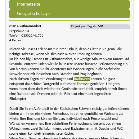
Internetseite
Geografische Lage
01814
Rathmannsdorf
Objekt pro Tag ab:
50€
Bergstraße 13
Telefon: 035022/41726
4 Betten
Mieten Sie unser Ferienhaus für Ihren Urlaub, denn es ist für Sie genau die
richtige Adresse, wenn Sie sich nach aktiver Erholung sehnen.
Im kleinen idyllischen Ort Rathmannsdorf, nur wenige Minuten vom Kurort Bad
Schandau entfernt, laden wir Sie in unsere unsere hübsche Ferienwohnung ein.
Von hieraus können Sie Ihr Abenteuer mit Wanderungen in die Sächsische
Schweiz oder mit Besuchen nach Dresden und Prag beginnen.
Nach aktiven Tagen mit Wanderungen und
Radtouren
können Sie ganz
entspannt das schöne Dorfgefühl auf unsere Terrasse genießen. Übrigens,
wenn Ihnen dann doch wieder der Großstadttrubel fehlt, empfehlen wir Ihnen
eine Radtour nach Dresden oder die Fahrt auf einem der legendären
Elbdampfer.
Damit Sie Ihren Aufenthalt in der Sächsischen Schweiz richtig genießen können,
bieten wir Ihnen ein kleines Ferienhaus mit einer gemütlichen Wohnung zur
Miete. Ihre Buchung können Sie ganz individuell nach Personenzahl und
Wünschen vornehmen. Ihre zukünftige Ferienwohnung besteht aus einem
Wohnzimmer, zwei Schlafzimmern, zwei Badezimmern mit Dusche und WC,
sowie einer komplett eingerichtete Küche.
Wenn Sie im Sommer abends noch etwas draußen sitzen möchten, haben wir