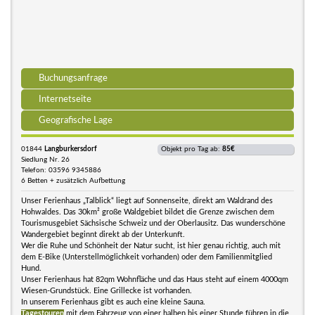
Buchungsanfrage
Internetseite
Geografische Lage
01844
Langburkersdorf
Objekt pro Tag ab:
85€
Siedlung Nr. 26
Telefon: 03596 9345886
6 Betten + zusätzlich Aufbettung
Unser Ferienhaus „Talblick“ liegt auf Sonnenseite, direkt am Waldrand des
Hohwaldes. Das 30km² große Waldgebiet bildet die Grenze zwischen dem
Tourismusgebiet Sächsische Schweiz und der Oberlausitz. Das wunderschöne
Wandergebiet beginnt direkt ab der Unterkunft.
Wer die Ruhe und Schönheit der Natur sucht, ist hier genau richtig, auch mit
dem E-Bike (Unterstellmöglichkeit vorhanden) oder dem Familienmitglied
Hund.
Unser Ferienhaus hat 82qm Wohnfläche und das Haus steht auf einem 4000qm
Wiesen-Grundstück. Eine Grillecke ist vorhanden.
In unserem Ferienhaus gibt es auch eine kleine Sauna.
Tagestouren
mit dem Fahrzeug von einer halben bis einer Stunde führen in die