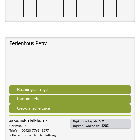
Ferienhaus Petra
Buchungsanfrage
Internetseite
Geografische Lage
40744
Dolni Chribska - CZ
Objekt pro Tag ab:
60€
Chribska 27
Objekt p. Woche ab:
420€
Telefon: 00420-776342577
7 Betten + zusätzlich Aufbettung