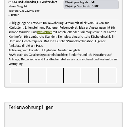
01814
Bad Schandau, OT Waltersdorf
Objekt pro Tag ab:
55€
Neuer Weg 14 i
Objekt p. Woche ab:
350€
Telefon: 035022/41369
3 Betten
Ruhig gelegene FeWo (2-Raumwohnung; 49qm) mit Blick vom Balkon auf
Königstein, Lilienstein und Rathener Felsengebiet. Idealer Ausgangspunkt für
schöne Wander- und
Radtouren
mit anschließender Grillmöglichkeit im Garten.
Kaminofen für gemütliche Stunden. Komplett eingerichtete Küche einschl. E-
Herd und Geschirrspüler. Bad mit Dusche/Wannekombination. Eigener
Parkplatz direkt am Haus.
Abholung vom Bahnhof, Flughafen Dresden möglich.
FeWo auch als Geschenkgutschein buchbar; kinderfreundlich; Haustiere auf
Anfrage; Bettwäsche und Handtücher stellen wir ausreichend und kostenlos zur
Verfügung.
Ferienwohnung Illgen