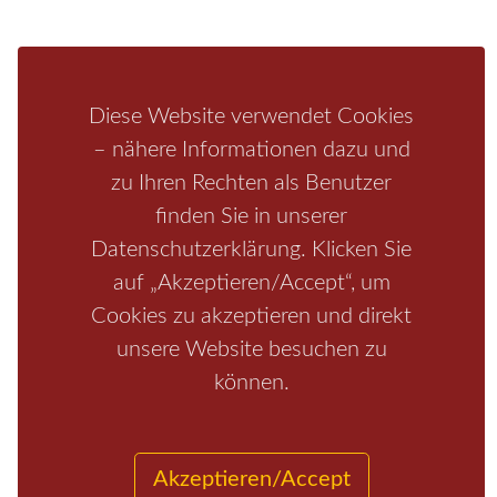
Schrammsteine
Weiße Flotte
Bad Schandau
Wehlen
Rathen
Hohnstein
Königstein
Kirnitzschtal
Wellness
Boofen
Mediathek
Diese Website verwendet Cookies
– nähere Informationen dazu und
zu Ihren Rechten als Benutzer
finden Sie in unserer
Datenschutzerklärung. Klicken Sie
auf „Akzeptieren/Accept“, um
Cookies zu akzeptieren und direkt
unsere Website besuchen zu
Start
/
Region
/
Fragen+Antworten
/
Unterkunft
/
Aktivitäten
/
Kontakt
können.
/
Impressum
Copyrights © 2026 Elbsandsteingebirge Verlag
Akzeptieren/Accept