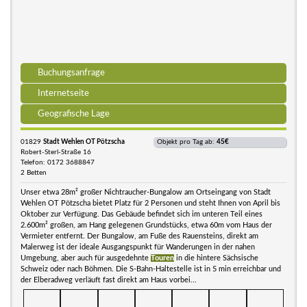
Buchungsanfrage
Internetseite
Geografische Lage
01829
Stadt Wehlen OT Pötzscha
Objekt pro Tag ab:
45€
Robert-Sterl-Straße 16
Telefon: 0172 3688847
2 Betten
Unser etwa 28m² großer Nichtraucher-Bungalow am Ortseingang von Stadt
Wehlen OT Pötzscha bietet Platz für 2 Personen und steht Ihnen von April bis
Oktober zur Verfügung. Das Gebäude befindet sich im unteren Teil eines
2.600m² großen, am Hang gelegenen Grundstücks, etwa 60m vom Haus der
Vermieter entfernt. Der Bungalow, am Fuße des Rauensteins, direkt am
Malerweg ist der ideale Ausgangspunkt für Wanderungen in der nahen
Umgebung, aber auch für ausgedehnte
Touren
in die hintere Sächsische
Schweiz oder nach Böhmen. Die S-Bahn-Haltestelle ist in 5 min erreichbar und
der Elberadweg verläuft fast direkt am Haus vorbei...