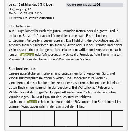
01814
Bad Schandau StT Krippen
Objekt pro Tag ab:
165€
Berghangweg 17
Telefon: 0173 438 5330
14 Betten + zusätzlich Aufbettung
Elbschifferhaus:
Auf 150qm könnt ihr euch mit guten Freunden treffen oder die ganze Familie
einladen. Bis zu 11 Personen können hier gemeinsam Essen, Kochen,
Entspannen, Verweilen, Lesen, Spielen. Das Highlight: die Blockstube mit dem
schönen großen Kachelofen. Im großen Garten oder auf der Terrasse unter dem
Walnussbaum finden sich gemütliche Plätze zum Grillen und Entspannen. Nach
langen
Radtouren
oder Wanderungen wächst die Freude auf die Sauna im alten
Ziegenstall oder den beheizbaren Waschzuber im Garten.
Steinbrecherstube:
Unsere gute Stube zum Erholen und Entspannen für 3 Personen. Ganz viel
Wohlfühlatmosphäre im offenen Wohn- und Essbereich zum Kochen &
Genießen in der Küche, beim ins Feuer des Gussofens schauen oder bei einem
guten Buch eingemummelt in der Lesekoje. Bei Weitblick auf Felsen und
Wälder träumt ihr im großen Doppelbett unter dem Dach von den nächsten
Wanderungen. Ein Gast kann auf der Schlafcouch schlafen.
Nach langen
Touren
erholen sich eure müden Füße unter dem Sternhimmel im
warmen Waschzuber oder in der Sauna auf dem Hang.