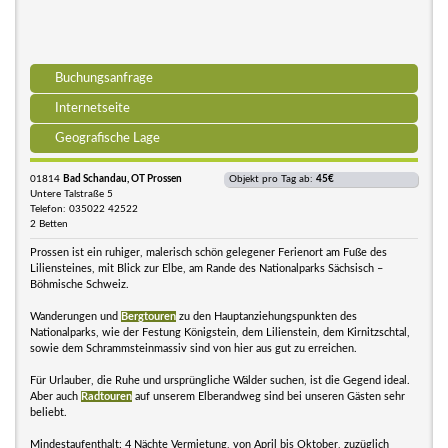
Buchungsanfrage
Internetseite
Geografische Lage
01814
Bad Schandau, OT Prossen
Objekt pro Tag ab:
45€
Untere Talstraße 5
Telefon: 035022 42522
2 Betten
Prossen ist ein ruhiger, malerisch schön gelegener Ferienort am Fuße des
Liliensteines, mit Blick zur Elbe, am Rande des Nationalparks Sächsisch –
Böhmische Schweiz.
Wanderungen und
Bergtouren
zu den Hauptanziehungspunkten des
Nationalparks, wie der Festung Königstein, dem Lilienstein, dem Kirnitzschtal,
sowie dem Schrammsteinmassiv sind von hier aus gut zu erreichen.
Für Urlauber, die Ruhe und ursprüngliche Wälder suchen, ist die Gegend ideal.
Aber auch
Radtouren
auf unserem Elberandweg sind bei unseren Gästen sehr
beliebt.
Mindestaufenthalt: 4 Nächte Vermietung, von April bis Oktober, zuzüglich