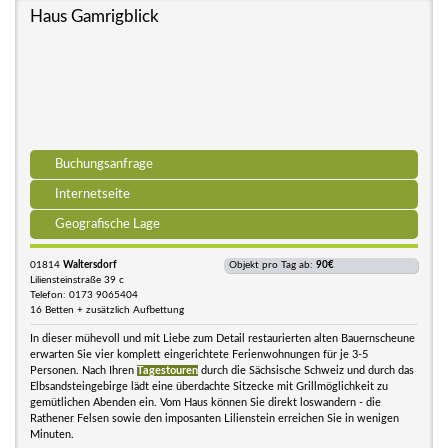
Haus Gamrigblick
Buchungsanfrage
Internetseite
Geografische Lage
01814
Waltersdorf
Objekt pro Tag ab:
90€
Liliensteinstraße 39 c
Telefon: 0173 9065404
16 Betten + zusätzlich Aufbettung
In dieser mühevoll und mit Liebe zum Detail restaurierten alten Bauernscheune
erwarten Sie vier komplett eingerichtete Ferienwohnungen für je 3-5
Personen. Nach Ihren
Tagestouren
durch die Sächsische Schweiz und durch das
Elbsandsteingebirge lädt eine überdachte Sitzecke mit Grillmöglichkeit zu
gemütlichen Abenden ein. Vom Haus können Sie direkt loswandern - die
Rathener Felsen sowie den imposanten Lilienstein erreichen Sie in wenigen
Minuten.