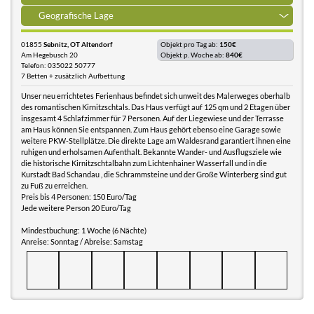
Geografische Lage
01855
Sebnitz, OT Altendorf
Objekt pro Tag ab:
150€
Am Hegebusch 20
Objekt p. Woche ab:
840€
Telefon: 035022 50777
7 Betten + zusätzlich Aufbettung
Unser neu errichtetes Ferienhaus befindet sich unweit des Malerweges oberhalb
des romantischen Kirnitzschtals. Das Haus verfügt auf 125 qm und 2 Etagen über
insgesamt 4 Schlafzimmer für 7 Personen. Auf der Liegewiese und der Terrasse
am Haus können Sie entspannen. Zum Haus gehört ebenso eine Garage sowie
weitere PKW-Stellplätze. Die direkte Lage am Waldesrand garantiert ihnen eine
ruhigen und erholsamen Aufenthalt. Bekannte Wander- und Ausflugsziele wie
die historische Kirnitzschtalbahn zum Lichtenhainer Wasserfall und in die
Kurstadt Bad Schandau , die Schrammsteine und der Große Winterberg sind gut
zu Fuß zu erreichen.
Preis bis 4 Personen: 150 Euro/Tag
Jede weitere Person 20 Euro/Tag
Mindestbuchung: 1 Woche (6 Nächte)
Anreise: Sonntag / Abreise: Samstag