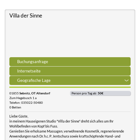
Villa der Sinne
Buchungsanfrage
Internetseite
Geografische Lage
01855
Sebnitz, OT Altendorf
Person pro Tag ab:
50€
Zum Hegebusch 1 a
Telefon: 035022-50480
0 Betten
Liebe Gäste,
in meinem Hauseigenen Studio "Villa der Sinne" dreht sich alles um Ihr
Wohlbefinden von Kopf bis Fuss.
Genießen Sie erholsame Massagen, verwöhnende Kosmetik, regenerierende
Anwendungen nach Dr. h.c. P. Jentschura sowie kraftschöpfende Hand- und