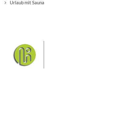
Urlaub mit Sauna
Das Elbsandsteingebirge mit seinem
Nationalpark Sächsische Schweiz
und dem Nationalpark Böhmische
Schweiz sind ein Eldorado für
Wanderer und Aktivurlauber. Hier
finden Sie Informationen zum Wandern, Klettern,
Biken, Boofen, Wassersport und vieles mehr.
Sie finden bei uns auch die passende Unterkunft im
Hotel, einer Pension, einem Ferienhaus, einer
Ferienwohnung oder auf einem Campingplatz.