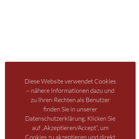
Fragen/Antworten
Hotel
Infos zur Region
Pension
Mediathek
Ferienwohnung
Unterkunft
Ferienhaus
Aktivitäten
Camping
Bastei
Malerweg
Nationalpark
Affensteine
Schrammsteine
Weiße Flotte
Bad Schandau
Wehlen
Diese Website verwendet Cookies
Rathen
Hohnstein
Königstein
Kirnitzschtal
Wellness
– nähere Informationen dazu und
Boofen
Mediathek
zu Ihren Rechten als Benutzer
finden Sie in unserer
Datenschutzerklärung. Klicken Sie
auf „Akzeptieren/Accept“, um
Cookies zu akzeptieren und direkt