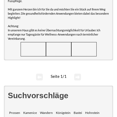
Fusspflege.
Mit ganzem Herzen bin ich für Sie da und möchten Sie ein Stück auf Ihrem Weg
begleiten. Die gesundheitsfördernden Anwendungen bieten dabei das besondere
Highlight!
Achtung:
In unserem Haus gibt es keine Übernachtungsmöglichkeit für Urlauber. Ich
empfange nur Tagesgäste für Wellness-Anwendungen nach terminlicher
Vereinbarung.
Seite 1/1
Suchvorschläge
Prossen
Kamenice
Wandern
Königstein
Bastei
Hohnstein