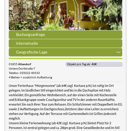
Buchungsanfrage
Internetseite
Geografische Lage
01855
Altendorf
Objekt pro Tag ab:
42€
Untere Dorfstraße 7
Telefon: 035022 40533
4 Betten + zusätzlich Aufbettung
Unser Ferienhaus "Morgensonne" (ab 64€ zzgl. Kurtaxe p.N.) ist ruhig im Ort
gelegen, im ländlichen Stil eingerichtet und bis in die Dachspitze mit Holz
verkleidet. Ein gemütlicher Wohnbereich, auf der einen Seite mit Küchenzeile
und Eckbankgruppe sowie Couchgarnitur und TV in der anderen Raumhälfte,
erwartet Sie nach Ihrer Tour zum Relaxen. Ein Schlafzimmer mit Doppelbett im EG
sowie 2 Aufbettungen im Dachgeschoss,(letztere über eine Leiter zu erreichen)
stehen zur Verfügung. Auf der Terrasse mit Gartenmöbeln ist Grillen jederzeit
möglich.
Unsere kleine Ferienwohnung (ab 42€ zzgl. Kurtaxe p.N.) bietet Platz für 2
Personen, ist zentral gelegen und ca. 28qm groß. Eine Gewölbedecke und im Stil