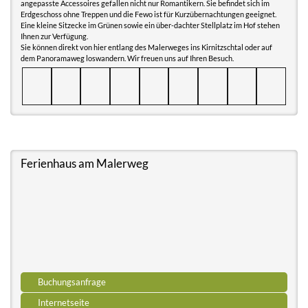
angepasste Accessoires gefallen nicht nur Romantikern. Sie befindet sich im
Erdgeschoss ohne Treppen und die Fewo ist für Kurzübernachtungen geeignet.
Eine kleine Sitzecke im Grünen sowie ein über-dachter Stellplatz im Hof stehen
Ihnen zur Verfügung.
Sie können direkt von hier entlang des Malerweges ins Kirnitzschtal oder auf
dem Panoramaweg loswandern. Wir freuen uns auf Ihren Besuch.
Ferienhaus am Malerweg
Buchungsanfrage
Internetseite