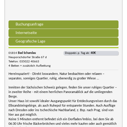
Buchungsanfrage
Internetseite
Geografische Lage
01814
Bad Schandau
Doppelzi. p. Tag ab:
40€
Neuporschdorfer Straße 67 d
Telefon: 035022 40663
4 Betten + zusätzlich Aufbettung
Hereinspaziert! - Direkt loswandern, Natur beobachten oder relaxen –
separates, sonniges Quartier, ruhig, ebenerdig zu großer Wiese …
Inmitten der Sächsischen Schweiz gelegen, finden Sie unser ruhiges Quartier –
in zweiter Reihe - mit einem herrlichen Panoramablick auf die umliegenden
Berge.
Unser Haus ist sowohl idealer Ausgangspunkt für Entdeckungsreisen durch das
Elbsandsteingebirge, als auch Ruhepol für entspannte Stunden. Auch Ausflüge
nach Dresden oder ins tschechische Nachbarland, z. Bsp. nach Prag, sind von
hier aus gut möglich.
Keine 5 Minuten entfernt befindet sich ein Dorfladen/Imbiss, bei dem Sie ab
06:30 Uhr frische Bäckerbrötchen und vieles mehr kaufen oder auch gemütlich