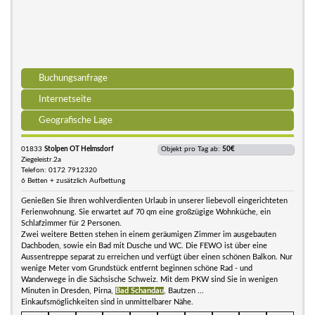
Buchungsanfrage
Internetseite
Geografische Lage
01833
Stolpen OT Helmsdorf
Objekt pro Tag ab:
50€
Ziegeleistr.2a
Telefon: 0172 7912320
6 Betten + zusätzlich Aufbettung
Genießen Sie Ihren wohlverdienten Urlaub in unserer liebevoll eingerichteten
Ferienwohnung. Sie erwartet auf 70 qm eine großzügige Wohnküche, ein
Schlafzimmer für 2 Personen.
Zwei weitere Betten stehen in einem geräumigen Zimmer im ausgebauten
Dachboden, sowie ein Bad mit Dusche und WC. Die FEWO ist über eine
Aussentreppe separat zu erreichen und verfügt über einen schönen Balkon. Nur
wenige Meter vom Grundstück entfernt beginnen schöne Rad - und
Wanderwege in die Sächsische Schweiz. Mit dem PKW sind Sie in wenigen
Minuten in Dresden, Pirna,
Bad Schandau
, Bautzen ...
Einkaufsmöglichkeiten sind in unmittelbarer Nähe.