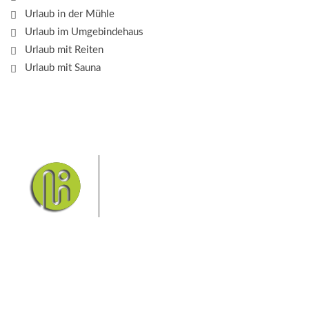
Urlaub in der Mühle
Urlaub im Umgebindehaus
Urlaub mit Reiten
Urlaub mit Sauna
Das Elbsandsteingebirge mit
seinem Nationalpark Sächsische
Schweiz und dem Nationalpark
Böhmische Schweiz sind ein
Eldorado für Wanderer und
Aktivurlauber. Hier finden Sie Informationen zum
Wandern, Klettern, Biken, Boofen, Wassersport und
vieles mehr.