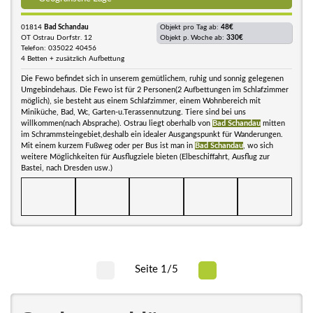
01814
Bad Schandau
Objekt pro Tag ab:
48€
OT Ostrau Dorfstr. 12
Objekt p. Woche ab:
330€
Telefon: 035022 40456
4 Betten + zusätzlich Aufbettung
Die Fewo befindet sich in unserem gemütlichem, ruhig und sonnig gelegenen
Umgebindehaus. Die Fewo ist für 2 Personen(2 Aufbettungen im Schlafzimmer
möglich), sie besteht aus einem Schlafzimmer, einem Wohnbereich mit
Miniküche, Bad, Wc, Garten-u.Terassennutzung. Tiere sind bei uns
willkommen(nach Absprache). Ostrau liegt oberhalb von
Bad Schandau
mitten
im Schrammsteingebiet,deshalb ein idealer Ausgangspunkt für Wanderungen.
Mit einem kurzem Fußweg oder per Bus ist man in
Bad Schandau
, wo sich
weitere Möglichkeiten für Ausflugziele bieten (Elbeschiffahrt, Ausflug zur
Bastei, nach Dresden usw.)
Seite 1/5