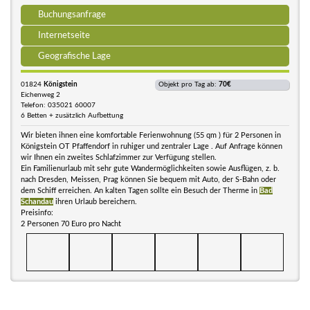
Buchungsanfrage
Internetseite
Geografische Lage
01824
Königstein
Objekt pro Tag ab:
70€
Eichenweg 2
Telefon: 035021 60007
6 Betten + zusätzlich Aufbettung
Wir bieten ihnen eine komfortable Ferienwohnung (55 qm ) für 2 Personen in
Königstein OT Pfaffendorf in ruhiger und zentraler Lage . Auf Anfrage können
wir Ihnen ein zweites Schlafzimmer zur Verfügung stellen.
Ein Familienurlaub mit sehr gute Wandermöglichkeiten sowie Ausflügen, z. b.
nach Dresden, Meissen, Prag können Sie bequem mit Auto, der S-Bahn oder
dem Schiff erreichen. An kalten Tagen sollte ein Besuch der Therme in
Bad
Schandau
ihren Urlaub bereichern.
Preisinfo:
2 Personen 70 Euro pro Nacht