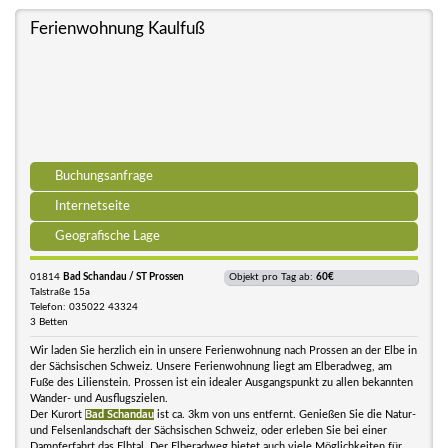
Ferienwohnung Kaulfuß
Buchungsanfrage
Internetseite
Geografische Lage
01814
Bad Schandau / ST Prossen
Objekt pro Tag ab:
60€
Talstraße 15a
Telefon: 035022 43324
3 Betten
Wir laden Sie herzlich ein in unsere Ferienwohnung nach Prossen an der Elbe in
der Sächsischen Schweiz. Unsere Ferienwohnung liegt am Elberadweg, am
Fuße des Lilienstein. Prossen ist ein idealer Ausgangspunkt zu allen bekannten
Wander- und Ausflugszielen.
Der Kurort
Bad Schandau
ist ca. 3km von uns entfernt. Genießen Sie die Natur-
und Felsenlandschaft der Sächsischen Schweiz, oder erleben Sie bei einer
Dampferfahrt das Elbtal. Der Elberadweg bietet auch viele Möglichkeiten für