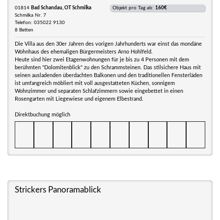
01814
Bad Schandau, OT Schmilka
Objekt pro Tag ab:
160€
Schmilka Nr. 7
Telefon: 035022 9130
8 Betten
Die Villa aus den 30er Jahren des vorigen Jahrhunderts war einst das mondäne
Wohnhaus des ehemaligen Bürgermeisters Arno Hohlfeld.
Heute sind hier zwei Etagenwohnungen für je bis zu 4 Personen mit dem
berühmten "Dolomitenblick" zu den Schrammsteinen. Das stilsichere Haus mit
seinen ausladenden überdachten Balkonen und den traditionellen Fensterläden
ist umfangreich möbliert mit voll ausgestatteten Küchen, sonnigem
Wohnzimmer und separaten Schlafzimmern sowie eingebettet in einen
Rosengarten mit Liegewiese und eigenem Elbestrand.
Direktbuchung möglich
Strickers Panoramablick