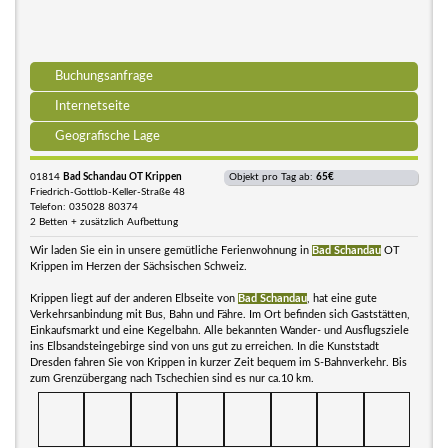
Buchungsanfrage
Internetseite
Geografische Lage
01814
Bad Schandau OT Krippen
Objekt pro Tag ab:
65€
Friedrich-Gottlob-Keller-Straße 48
Telefon: 035028 80374
2 Betten + zusätzlich Aufbettung
Wir laden Sie ein in unsere gemütliche Ferienwohnung in
Bad Schandau
OT
Krippen im Herzen der Sächsischen Schweiz.
Krippen liegt auf der anderen Elbseite von
Bad Schandau
, hat eine gute
Verkehrsanbindung mit Bus, Bahn und Fähre. Im Ort befinden sich Gaststätten,
Einkaufsmarkt und eine Kegelbahn. Alle bekannten Wander- und Ausflugsziele
ins Elbsandsteingebirge sind von uns gut zu erreichen. In die Kunststadt
Dresden fahren Sie von Krippen in kurzer Zeit bequem im S-Bahnverkehr. Bis
zum Grenzübergang nach Tschechien sind es nur ca.10 km.