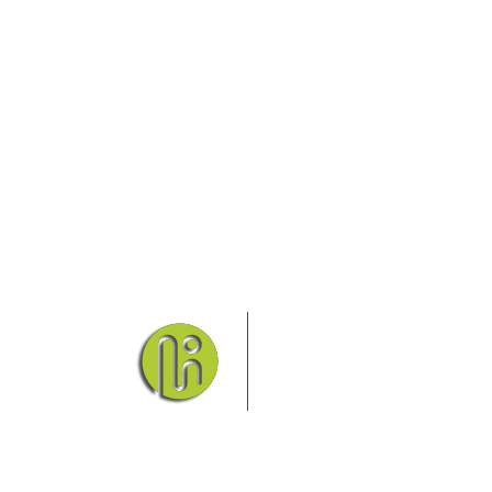
Das Elbsandsteingebirge
Nationalpark Böhmische Sch
Hier finden Sie Informatio
Sie finden bei uns auch die passende Unterk