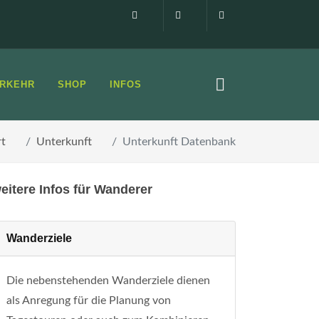
Impressum
0160 99873408
info@elbsandste
RKEHR
SHOP
INFOS
rt
Unterkunft
Unterkunft Datenbank
eitere Infos für Wanderer
Wanderziele
Die nebenstehenden Wanderziele dienen
als Anregung für die Planung von