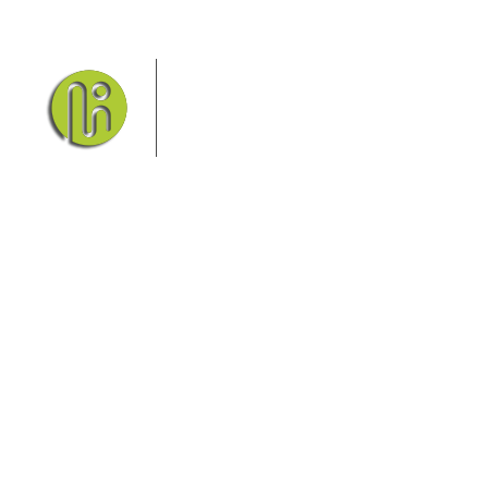
Das Elbsandsteingebirge mit
seinem Nationalpark Sächsische
Schweiz und dem Nationalpark
Böhmische Schweiz sind ein
Eldorado für Wanderer und
Aktivurlauber. Hier finden Sie Informationen zum
Wandern, Klettern, Biken, Boofen, Wassersport und
vieles mehr.
Sie finden bei uns auch die passende Unterkunft im
Hotel, einer Pension, einem Ferienhaus, einer
Ferienwohnung oder auf einem Campingplatz.
Fragen/Antworten
Hotel