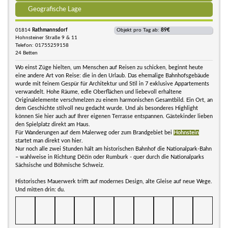
Geografische Lage
01814
Rathmannsdorf
Objekt pro Tag ab:
89€
Hohnsteiner Straße 9 & 11
Telefon: 01755259158
24 Betten
Wo einst Züge hielten, um Menschen auf Reisen zu schicken, beginnt heute
eine andere Art von Reise: die in den Urlaub. Das ehemalige Bahnhofsgebäude
wurde mit feinem Gespür für Architektur und Stil in 7 exklusive Appartements
verwandelt. Hohe Räume, edle Oberflächen und liebevoll erhaltene
Originalelemente verschmelzen zu einem harmonischen Gesamtbild. Ein Ort, an
dem Geschichte stilvoll neu gedacht wurde. Und als besonderes Highlight
können Sie hier auch auf Ihrer eigenen Terrasse entspannen. Gästekinder lieben
den Spielplatz direkt am Haus.
Für Wanderungen auf dem Malerweg oder zum Brandgebiet bei
Hohnstein
startet man direkt von hier.
Nur noch alle zwei Stunden hält am historischen Bahnhof die Nationalpark-Bahn
– wahlweise in Richtung Děčín oder Rumburk - quer durch die Nationalparks
Sächsische und Böhmische Schweiz.
Historisches Mauerwerk trifft auf modernes Design, alte Gleise auf neue Wege.
Und mitten drin: du.