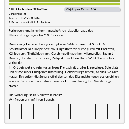
01848
Hohnstein OT Goßdorf
Objekt pro Tag ab:
50€
Bergstraße 35
Telefon: 035975 80986
2 Betten + zusätzlich Aufbettung
Ferienwohnung in ruhiger, landschaftlich reizvoller Lage des
Elbsandsteingebirges für 2-3 Personen.
Die sonnige Ferienwohnung verfügt über Wohnzimmer mit Smart TV,
Schlafzimmer mit Doppelbett, vollausgestatteter Küche (Herd mit Backofen,
Kühlschrank, Tiefkühlschrank, Geschirrspülmaschine, Mikrowelle), Bad mit
Dusche, überdachter Terrasse, Parkplatz direkt am Haus. W-LAN kostenfrei
vorhanden.
Im Ort befindet sich ein kostenloses Freibad mit großer Liegewiese, Spielplatz
und historischer Landgeräteausstellung. Goßdorf liegt zentral, so dass Sie nach
kurzen Fahrzeiten die Sehenswürdigkeiten des Elbsandsteingebirges erreichen
können. Sie können auch direkt von der Ferienwohnung Ihre Wanderungen
starten.
Die Wohnung ist ab 5 Nächte buchbar!
Wir freuen uns auf Ihren Besuch!