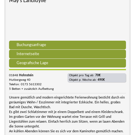
May's Landidylle
Buchungsanfrage
Internetseite
Geografische Lage
01848
Hohnstein
Objekt pro Tag ab:
70€
Hutbergweg 40
Objekt p. Woche ab:
490€
Telefon: 0173 5613302
5 Betten + zusätzlich Aufbettung
Unsere gemütlich und modern eingerichtete Ferienwohnung besticht durch ein
geräumiges Wohn-/ Esszimmer mit integrierter Eckküche. Ein helles, großes
Bad mit Dusche, Waschtisch.
Es gibt zwei Schlafzimmer mit je einem Doppelbett und einem Kleiderschrank.
Im großen Garten vor der Wohnung wartet eine Terrasse mit Grill und
Liegestühlen zum relaxen. Einfach herrlich zum Sitzen, wenn an lauen Abenden
die Sonne untergeht.
An kühlen Abenden können Sie es sich vor dem Kaminofen gemütlich machen.