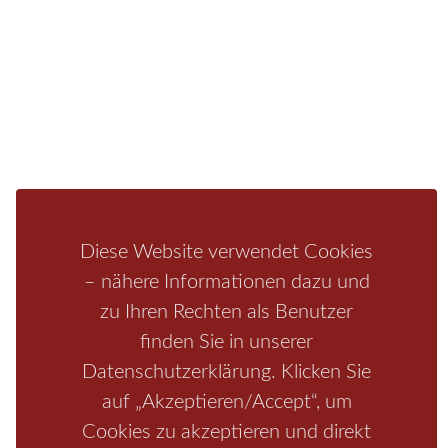
Infos zur Region
Pension
Mediathek
Ferienwohnung
Unterkunft
Ferienhaus
Aktivitäten
Camping
Bastei
Malerweg
Nationalpark
Affensteine
Schrammsteine
Weiße Flotte
Bad Schandau
Wehlen
Rathen
Hohnstein
Königstein
Kirnitzschtal
Wellness
Diese Website verwendet Cookies
Boofen
Mediathek
– nähere Informationen dazu und
zu Ihren Rechten als Benutzer
finden Sie in unserer
Datenschutzerklärung. Klicken Sie
auf „Akzeptieren/Accept“, um
Cookies zu akzeptieren und direkt