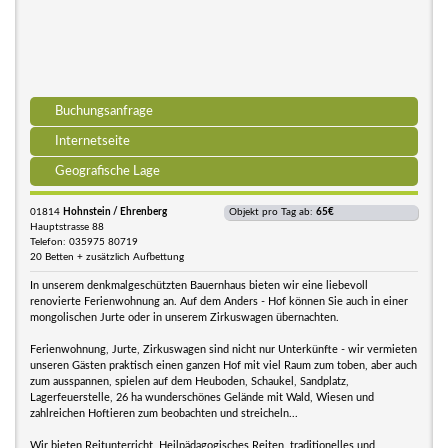
Buchungsanfrage
Internetseite
Geografische Lage
01814
Hohnstein / Ehrenberg
Objekt pro Tag ab:
65€
Hauptstrasse 88
Telefon: 035975 80719
20 Betten + zusätzlich Aufbettung
In unserem denkmalgeschützten Bauernhaus bieten wir eine liebevoll
renovierte Ferienwohnung an. Auf dem Anders - Hof können Sie auch in einer
mongolischen Jurte oder in unserem Zirkuswagen übernachten.
Ferienwohnung, Jurte, Zirkuswagen sind nicht nur Unterkünfte - wir vermieten
unseren Gästen praktisch einen ganzen Hof mit viel Raum zum toben, aber auch
zum ausspannen, spielen auf dem Heuboden, Schaukel, Sandplatz,
Lagerfeuerstelle, 26 ha wunderschönes Gelände mit Wald, Wiesen und
zahlreichen Hoftieren zum beobachten und streicheln...
Wir bieten Reitunterricht, Heilpädagogisches Reiten, traditionelles und