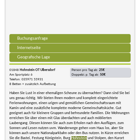
Buchungsanfrage
Internetseite
Geografische Lage
01848
Hohnstein OT Ulbersdorf
Person pro Tag ab:
25€
Am Sportplatz 6
Doppelzi. p. Tag ab:
50€
Telefon: 035971 55931
8 Betten + zusätzlich Aufbettung
Haben Sie Lust in einer ehemaligen Scheune zu übernachten? Dann sind Sie bei
uns genau richtig. Wir bieten Ihnen modern und komplett eingerichtete
Ferienwohnungen, einen urigen und gemütlichen Gemeinschaftsraum mit
Kamin und eine zusätzliche komplette moderne Gemeinschaftsküche. Gut
geeignet auch für kleinere Gruppen und befreundete Familien. Die Wohnungen
erreichen Sie über einen mit Glas überdachten und auch möblierten
Laubengang. Diesen können Sie auch zum Erholen nach den Ausflügen, zum
Sonnen und Lesen nutzen uvm. Wanderwege gehen vom Haus los, aber Sie
können auch unsere Nationalparkbahn oder den Bus nutzen. In Kürze erreichen
Sie die Bastei, Festung Königstein, Burg
Hohnstein
und Stolpen, den Kurort