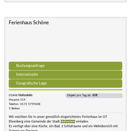
Ferienhaus Schöne
Buchungsanfrage
Internetseite
Geografische Lage
01848
Hohnstein
Objekt pro Tag ab:
65€
Hauptsr.114
Telefon: 0172 5759608
5 Betten
Wir möchten Sie in unser gemütlich eingerichtetes Ferienhaus im OT
Ehrenberg eine Gemeinde der Stadt
Hohnstein
einladen.
Es verfügt über eine Küche, ein Bad, 2 Schlafräume und ein Wohnbereich mit
Zugang zur Terrasse.