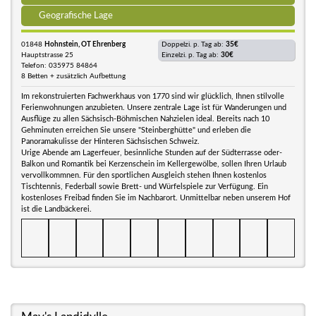
Geografische Lage
01848
Hohnstein, OT Ehrenberg
Doppelzi. p. Tag ab:
35€
Hauptstrasse 25
Einzelzi. p. Tag ab:
30€
Telefon: 035975 84864
8 Betten + zusätzlich Aufbettung
Im rekonstruierten Fachwerkhaus von 1770 sind wir glücklich, Ihnen stilvolle
Ferienwohnungen anzubieten. Unsere zentrale Lage ist für Wanderungen und
Ausflüge zu allen Sächsisch-Böhmischen Nahzielen ideal. Bereits nach 10
Gehminuten erreichen Sie unsere "Steinberghütte" und erleben die
Panoramakulisse der Hinteren Sächsischen Schweiz.
Urige Abende am Lagerfeuer, besinnliche Stunden auf der Südterrasse oder-
Balkon und Romantik bei Kerzenschein im Kellergewölbe, sollen Ihren Urlaub
vervollkommnen. Für den sportlichen Ausgleich stehen Ihnen kostenlos
Tischtennis, Federball sowie Brett- und Würfelspiele zur Verfügung. Ein
kostenloses Freibad finden Sie im Nachbarort. Unmittelbar neben unserem Hof
ist die Landbäckerei.