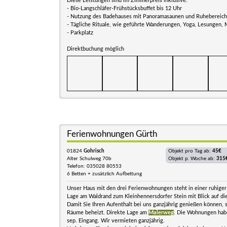
Diese Leistungen sind im Zimmerpreis inklusive:
- Bio-Langschläfer-Frühstücksbuffet bis 12 Uhr
- Nutzung des Badehauses mit Panoramasaunen und Ruhebereiche
- Tägliche Rituale, wie geführte Wanderungen, Yoga, Lesungen, 
- Parkplatz
Direktbuchung möglich
Ferienwohnungen Gürth
01824
Gohrisch
Objekt pro Tag ab:
45€
Alter Schulweg 70b
Objekt p. Woche ab:
315
Telefon: 035028 80553
6 Betten + zusätzlich Aufbettung
Unser Haus mit den drei Ferienwohnungen steht in einer ruhiger
Lage am Waldrand zum Kleinhennersdorfer Stein mit Blick auf d
Damit Sie Ihren Aufenthalt bei uns ganzjährig genießen können, si
Räume beheizt. Direkte Lage am
Malerweg
. Die Wohnungen hab
sep. Eingang. Wir vermieten ganzjährig.