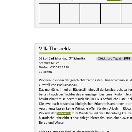
Villa Thusnelda
01814
Bad Schandau, OT Schmilka
Objekt pro Tag ab:
208€
Schmilka Nr. 24
Telefon: 035022 9130
13 Betten
Wohnen in einem der geschichtsträchtigsten Häuser Schmilkas,
Ortsteil von Bad Schandau.
Das mondäne, im edlen Bäderstil liebevoll denkmalgerecht sanie
benannt nach der Tochter des ehemaligen Besitzers, Rudolf Heri
bewirtschaftete seinerzeit auch das im Haus befindliche Cafe Ric
Die zwei nach besten baubiologischen Erkenntnissen renoviert
Apartments lassen keine Wünsche offen für den Urlaub im Elbsan
Wo sich der
Malerweg
zum Wandern und der Elberadweg kreuze
historische Fährschiff "Lena" anlegt, bietet das Haus einen 360° 
Berge und Wasser.