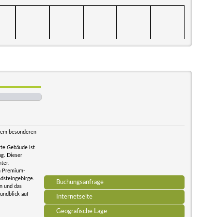
 dem besonderen
rte Gebäude ist
ng. Dieser
hter.
en Premium-
dsteingebirge.
Buchungsanfrage
n und das
Rundblick auf
Internetseite
Geografische Lage