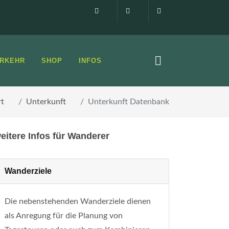
Impressum
0160 99873408
info@elbsandste
RKEHR
SHOP
INFOS
rt
Unterkunft
Unterkunft Datenbank
eitere Infos für Wanderer
Wanderziele
Die nebenstehenden Wanderziele dienen
als Anregung für die Planung von