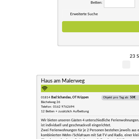
Betten:
Erweiterte Suche
23 S
Haus am Malerweg
01814
Bad Schandau, OT Krippen
Objekt pro Tag ab:
50€
Bächelweg 26
Telefon: 0162 9762694
12 Betten + zusätzlich Aufbettung
Wir bieten unseren Gästen 4 unterschiedliche Ferienwohnunge
ist individuell und geschmackvoll eingerichtet.
Zwei Ferienwohnungen für je 2 Personen bestehen jeweils aus 
kombinierten Wohn-/Schlafraum mit Sat-TV und Radio, einer kle