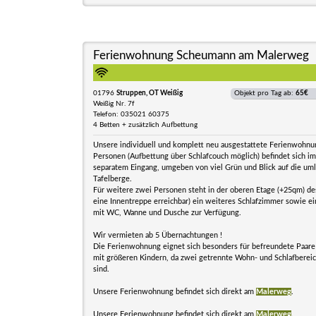
Ferienwohnung Scheumann am Malerweg
01796
Struppen, OT Weißig
Objekt pro Tag ab:
65€
Weißig Nr. 7f
Telefon: 035021 60375
4 Betten + zusätzlich Aufbettung
Unsere individuell und komplett neu ausgestattete Ferienwohnun
Personen (Aufbettung über Schlafcouch möglich) befindet sich i
separatem Eingang, umgeben von viel Grün und Blick auf die um
Tafelberge.
Für weitere zwei Personen steht in der oberen Etage (+25qm) de
eine Innentreppe erreichbar) ein weiteres Schlafzimmer sowie e
mit WC, Wanne und Dusche zur Verfügung.
Wir vermieten ab 5 Übernachtungen !
Die Ferienwohnung eignet sich besonders für befreundete Paare
mit größeren Kindern, da zwei getrennte Wohn- und Schlafberei
sind.
Unsere Ferienwohnung befindet sich direkt am
Malerweg
.
Unsere Ferienwohnung befindet sich direkt am
Malerweg
.