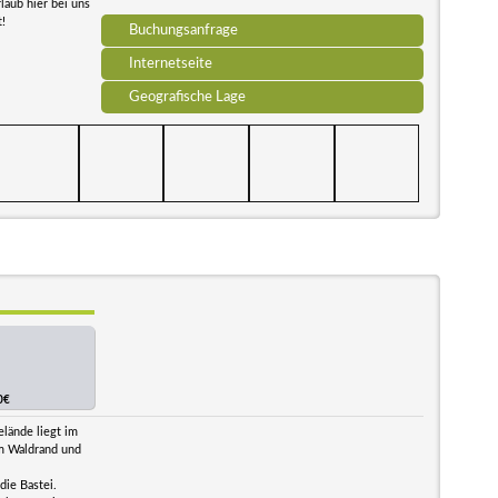
laub hier bei uns
!
Buchungsanfrage
Internetseite
Geografische Lage
0€
lände liegt im
am Waldrand und
die Bastei.