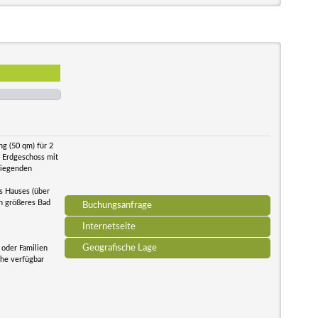
g (50 qm) für 2
m Erdgeschoss mit
liegenden
s Hauses (über
in größeres Bad
Buchungsanfrage
Internetseite
Geografische Lage
 oder Familien
che verfügbar