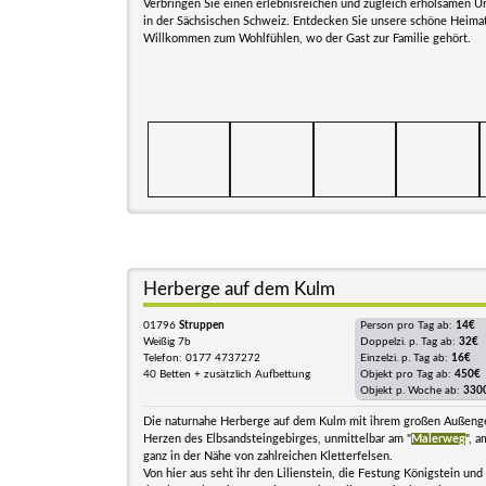
Verbringen Sie einen erlebnisreichen und zugleich erholsamen Ur
in der Sächsischen Schweiz. Entdecken Sie unsere schöne Heimat
Willkommen zum Wohlfühlen, wo der Gast zur Familie gehört.
Herberge auf dem Kulm
01796
Struppen
Person pro Tag ab:
14€
Weißig 7b
Doppelzi. p. Tag ab:
32€
Telefon: 0177 4737272
Einzelzi. p. Tag ab:
16€
40 Betten + zusätzlich Aufbettung
Objekt pro Tag ab:
450€
Objekt p. Woche ab:
330
Die naturnahe Herberge auf dem Kulm mit ihrem großen Außenge
Herzen des Elbsandsteingebirges, unmittelbar am "
Malerweg
", 
ganz in der Nähe von zahlreichen Kletterfelsen.
Von hier aus seht ihr den Lilienstein, die Festung Königstein und 