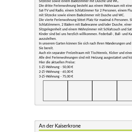
Sitzecke sowie einem Badezimmer mit Dusche und WC.
Die dritte Ferienwohnung besteht aus einem Wohnraum mit einer
Sat-TV und Radio, einem Schlafzimmer für 2 Personen, einem Flu
mit Sitzecke sowie einem Badezimmer mit Dusche und WC.
Die vierte Ferienwohnung bittet Platz für maximal 6 Personen. S
Schlafzimmern, 2 Bädern mit Badewanne und/oder Dusche, einer
Sitzgelegenheit und einem Wohnzimmer mit Schlafcouch und Sat
Kinder sind bei uns herzlich willkommen. Federball-, Ball- und Ka
auszuleihen.
In unserem Garten können Sie sich nach Ihren Wanderungen und 
Sie bereit.
Auch ein separater Freizeitraum mit Tischtennis, Kicker und eine
Alle drei Ferienwohnungen sind mit Heizung ausgestattet und 
Hier die aktuellen Preise:
1-Zi-Wohnung - 50,00 €
2-Zi-Wohnung - 65,00 €
3-Zi-Wohnung - 75,00 €
An der Kaiserkrone