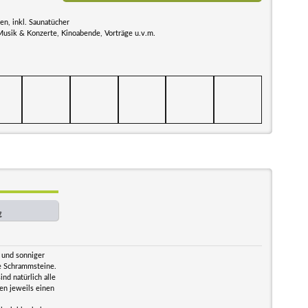
n, inkl. Saunatücher
Musik & Konzerte, Kinoabende, Vorträge u.v.m.
€
 und sonniger
ie Schrammsteine.
nd natürlich alle
en jeweils einen