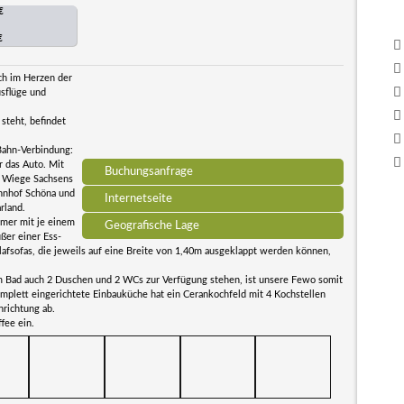
€
€
ch im Herzen der
usflüge und
steht, befindet
-Bahn-Verbindung:
 das Auto. Mit
Buchungsanfrage
e Wiege Sachsens
ahnhof Schöna und
Internetseite
rland.
mmer mit je einem
Geografische Lage
ßer einer Ess-
lafsofas, die jeweils auf eine Breite von 1,40m ausgeklappt werden können,
im Bad auch 2 Duschen und 2 WCs zur Verfügung stehen, ist unsere Fewo somit
omplett eingerichtete Einbauküche hat ein Cerankochfeld mit 4 Kochstellen
nrichtung ab.
fee ein.