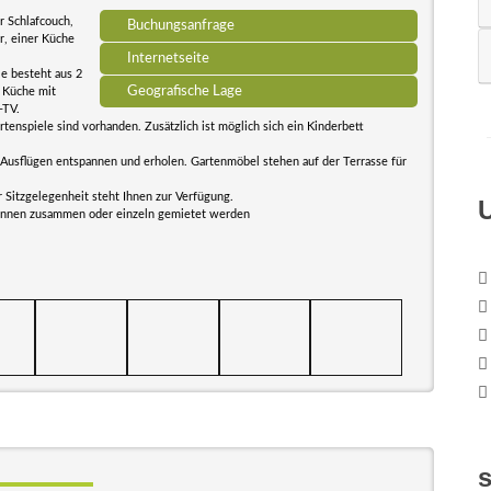
 Schlafcouch,
Buchungsanfrage
r, einer Küche
Internetseite
ie besteht aus 2
Geografische Lage
 Küche mit
-TV.
rtenspiele sind vorhanden. Zusätzlich ist möglich sich ein Kinderbett
Ausflügen entspannen und erholen. Gartenmöbel stehen auf der Terrasse für
r Sitzgelegenheit steht Ihnen zur Verfügung.
können zusammen oder einzeln gemietet werden