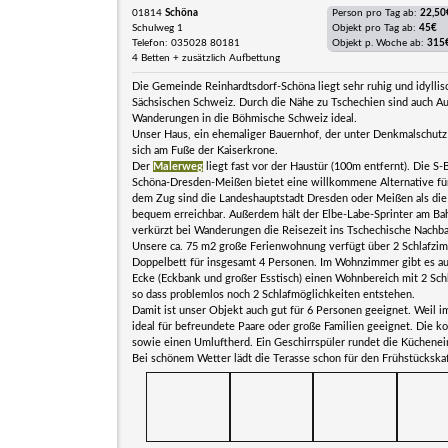
01814
Schöna
Person pro Tag ab:
22,50
Schulweg 1
Objekt pro Tag ab:
45€
Telefon: 035028 80181
Objekt p. Woche ab:
315
4 Betten + zusätzlich Aufbettung
Die Gemeinde Reinhardtsdorf-Schöna liegt sehr ruhig und idyllis
Sächsischen Schweiz. Durch die Nähe zu Tschechien sind auch A
Wanderungen in die Böhmische Schweiz ideal.
Unser Haus, ein ehemaliger Bauernhof, der unter Denkmalschutz 
sich am Fuße der Kaiserkrone.
Der
Malerweg
liegt fast vor der Haustür (100m entfernt). Die S
Schöna-Dresden-Meißen bietet eine willkommene Alternative für
dem Zug sind die Landeshauptstadt Dresden oder Meißen als di
bequem erreichbar. Außerdem hält der Elbe-Labe-Sprinter am B
verkürzt bei Wanderungen die Reisezeit ins Tschechische Nachba
Unsere ca. 75 m2 große Ferienwohnung verfügt über 2 Schlafzi
Doppelbett für insgesamt 4 Personen. Im Wohnzimmer gibt es au
Ecke (Eckbank und großer Esstisch) einen Wohnbereich mit 2 Sch
so dass problemlos noch 2 Schlafmöglichkeiten entstehen.
Damit ist unser Objekt auch gut für 6 Personen geeignet. Weil 
ideal für befreundete Paare oder große Familien geeignet. Die k
sowie einen Umluftherd. Ein Geschirrspüler rundet die Küchenei
Bei schönem Wetter lädt die Terasse schon für den Frühstückskaf