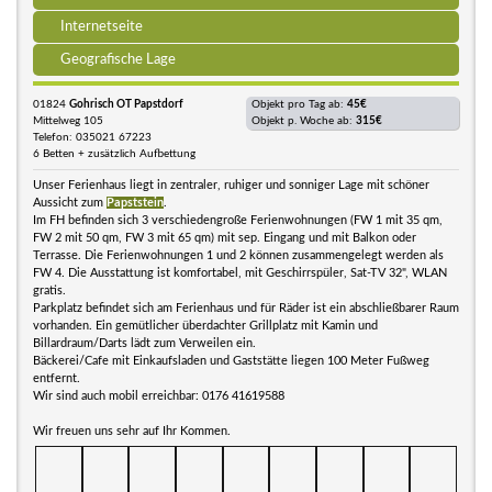
Internetseite
Geografische Lage
01824
Gohrisch OT Papstdorf
Objekt pro Tag ab:
45€
Mittelweg 105
Objekt p. Woche ab:
315€
Telefon: 035021 67223
6 Betten + zusätzlich Aufbettung
Unser Ferienhaus liegt in zentraler, ruhiger und sonniger Lage mit schöner
Aussicht zum
Papststein
.
Im FH befinden sich 3 verschiedengroße Ferienwohnungen (FW 1 mit 35 qm,
FW 2 mit 50 qm, FW 3 mit 65 qm) mit sep. Eingang und mit Balkon oder
Terrasse. Die Ferienwohnungen 1 und 2 können zusammengelegt werden als
FW 4. Die Ausstattung ist komfortabel, mit Geschirrspüler, Sat-TV 32", WLAN
gratis.
Parkplatz befindet sich am Ferienhaus und für Räder ist ein abschließbarer Raum
vorhanden. Ein gemütlicher überdachter Grillplatz mit Kamin und
Billardraum/Darts lädt zum Verweilen ein.
Bäckerei/Cafe mit Einkaufsladen und Gaststätte liegen 100 Meter Fußweg
entfernt.
Wir sind auch mobil erreichbar: 0176 41619588
Wir freuen uns sehr auf Ihr Kommen.