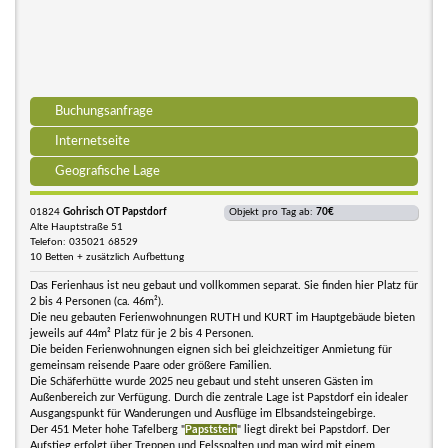
Buchungsanfrage
Internetseite
Geografische Lage
01824
Gohrisch OT Papstdorf
Objekt pro Tag ab:
70€
Alte Hauptstraße 51
Telefon: 035021 68529
10 Betten + zusätzlich Aufbettung
Das Ferienhaus ist neu gebaut und vollkommen separat. Sie finden hier Platz für
2 bis 4 Personen (ca. 46m²).
Die neu gebauten Ferienwohnungen RUTH und KURT im Hauptgebäude bieten
jeweils auf 44m² Platz für je 2 bis 4 Personen.
Die beiden Ferienwohnungen eignen sich bei gleichzeitiger Anmietung für
gemeinsam reisende Paare oder größere Familien.
Die Schäferhütte wurde 2025 neu gebaut und steht unseren Gästen im
Außenbereich zur Verfügung. Durch die zentrale Lage ist Papstdorf ein idealer
Ausgangspunkt für Wanderungen und Ausflüge im Elbsandsteingebirge.
Der 451 Meter hohe Tafelberg "
Papststein
" liegt direkt bei Papstdorf. Der
Aufstieg erfolgt über Treppen und Felsspalten und man wird mit einem