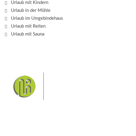
Urlaub mit Kindern
Urlaub in der Mühle
Urlaub im Umgebindehaus
Urlaub mit Reiten
Urlaub mit Sauna
Das Elbsandsteingebirge mit
seinem Nationalpark Sächsische
Schweiz und dem Nationalpark
Böhmische Schweiz sind ein
Eldorado für Wanderer und
Aktivurlauber. Hier finden Sie Informationen zum
Wandern, Klettern, Biken, Boofen, Wassersport und
vieles mehr.