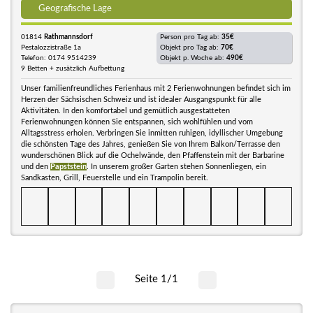
Geografische Lage
01814
Rathmannsdorf
Person pro Tag ab:
35€
Pestalozzistraße 1a
Objekt pro Tag ab:
70€
Telefon: 0174 9514239
Objekt p. Woche ab:
490€
9 Betten + zusätzlich Aufbettung
Unser familienfreundliches Ferienhaus mit 2 Ferienwohnungen befindet sich im
Herzen der Sächsischen Schweiz und ist idealer Ausgangspunkt für alle
Aktivitäten. In den komfortabel und gemütlich ausgestatteten
Ferienwohnungen können Sie entspannen, sich wohlfühlen und vom
Alltagsstress erholen. Verbringen Sie inmitten ruhigen, idyllischer Umgebung
die schönsten Tage des Jahres, genießen Sie von Ihrem Balkon/Terrasse den
wunderschönen Blick auf die Ochelwände, den Pfaffenstein mit der Barbarine
und den
Papststein
. In unserem großer Garten stehen Sonnenliegen, ein
Sandkasten, Grill, Feuerstelle und ein Trampolin bereit.
Seite 1/1