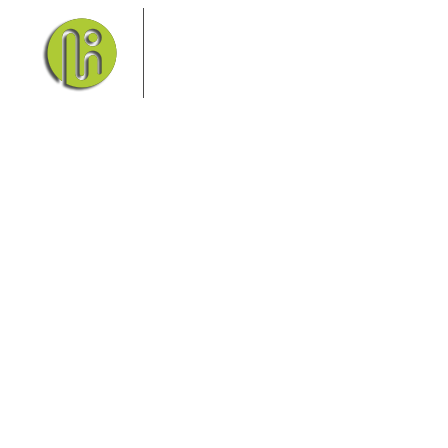
Das Elbsandsteingebirge mit
seinem Nationalpark Sächsische
Schweiz und dem Nationalpark
Böhmische Schweiz sind ein
Eldorado für Wanderer und
Aktivurlauber. Hier finden Sie Informationen zum
Wandern, Klettern, Biken, Boofen, Wassersport und
vieles mehr.
Sie finden bei uns auch die passende Unterkunft im
Hotel, einer Pension, einem Ferienhaus, einer
Ferienwohnung oder auf einem Campingplatz.
Fragen/Antworten
Hotel
Infos zur Region
Pension