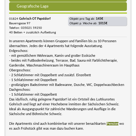
Geografische Lage
01824
Gohrisch OT Papstdorf
Objekt pro Tag ab:
145€
Bauerngasse 97
Objekt p. Woche ab:
1015€
Telefon: 035021 59250
40 Betten + zusätzlich Aufbettung
In unseren Apartments können Gruppen und Familien bis zu 10 Personen
übernachten. Jedes der 4 Apartments hat folgende Ausstattung.
Erdgeschoss:
- mit gemütlichem Wohnraum, Kamin und großer Essküche
- beides mit Fußbodenheizung, Terrasse, Bad, Sauna mit Farblichttherapie,
Garderobe, Waschmaschinenraum im Haupthaus
Obergeschoss:
- 2 Schlafzimmer mit Doppelbett und zusätzl. Einzelbett
- 1 Schlafzimmer mit Doppelbett
- großzügiges Badezimmer mit Badewanne, Dusche, WC, Doppelwaschbecken
Dachgeschoss:
- 1 Schlafzimmer mit Doppelbett
Das idyllisch, ruhig gelegene Papstdorf ist ein Ortsteil des Luftkurortes
Gohrisch und liegt auf einer Hochebene inmitten der Sächsischen Schweiz.
Ideal als Ausgangspunkt für zahlreiche Wanderungen und Ausflüge in die
Sächsische und Böhmische Schweiz.
Die Apartments sind auch kombinierbar mit unserer benachbarten
Pension
wo
es auch Frühstück gibt was man dazu buchen kann.