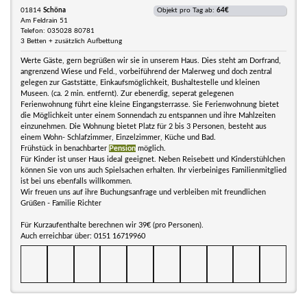
01814
Schöna
Objekt pro Tag ab:
64€
Am Feldrain 51
Telefon: 035028 80781
3 Betten + zusätzlich Aufbettung
Werte Gäste, gern begrüßen wir sie in unserem Haus. Dies steht am Dorfrand,
angrenzend Wiese und Feld., vorbeiführend der Malerweg und doch zentral
gelegen zur Gaststätte, Einkaufsmöglichkeit, Bushaltestelle und kleinen
Museen. (ca. 2 min. entfernt). Zur ebenerdig, seperat gelegenen
Ferienwohnung führt eine kleine Eingangsterrasse. Sie Ferienwohnung bietet
die Möglichkeit unter einem Sonnendach zu entspannen und ihre Mahlzeiten
einzunehmen. Die Wohnung bietet Platz für 2 bis 3 Personen, besteht aus
einem Wohn- Schlafzimmer, Einzelzimmer, Küche und Bad.
Frühstück in benachbarter
Pension
möglich.
Für Kinder ist unser Haus ideal geeignet. Neben Reisebett und Kinderstühlchen
können Sie von uns auch Spielsachen erhalten. Ihr vierbeiniges Familienmitglied
ist bei uns ebenfalls willkommen.
Wir freuen uns auf ihre Buchungsanfrage und verbleiben mit freundlichen
Grüßen - Familie Richter
Für Kurzaufenthalte berechnen wir 39€ (pro Personen).
Auch erreichbar über: 0151 16719960