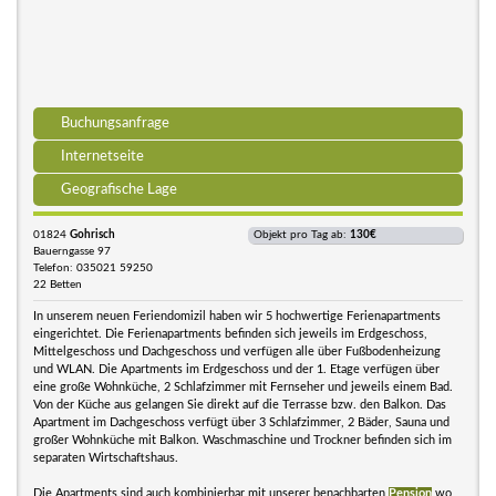
Buchungsanfrage
Internetseite
Geografische Lage
01824
Gohrisch
Objekt pro Tag ab:
130€
Bauerngasse 97
Telefon: 035021 59250
22 Betten
In unserem neuen Feriendomizil haben wir 5 hochwertige Ferienapartments
eingerichtet. Die Ferienapartments befinden sich jeweils im Erdgeschoss,
Mittelgeschoss und Dachgeschoss und verfügen alle über Fußbodenheizung
und WLAN. Die Apartments im Erdgeschoss und der 1. Etage verfügen über
eine große Wohnküche, 2 Schlafzimmer mit Fernseher und jeweils einem Bad.
Von der Küche aus gelangen Sie direkt auf die Terrasse bzw. den Balkon. Das
Apartment im Dachgeschoss verfügt über 3 Schlafzimmer, 2 Bäder, Sauna und
großer Wohnküche mit Balkon. Waschmaschine und Trockner befinden sich im
separaten Wirtschaftshaus.
Die Apartments sind auch kombinierbar mit unserer benachbarten
Pension
wo