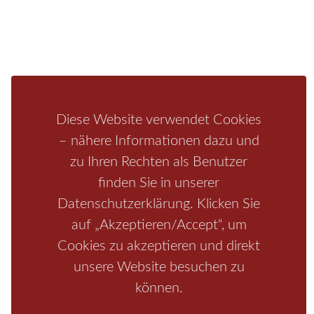
Mediathek
Ferienwohnung
Unterkunft
Ferienhaus
Aktivitäten
Camping
Bastei
Malerweg
Nationalpark
Affensteine
Schrammsteine
Weiße Flotte
Bad Schandau
Wehlen
Diese Website verwendet Cookies
Rathen
Hohnstein
Königstein
Kirnitzschtal
Wellness
– nähere Informationen dazu und
Boofen
Mediathek
zu Ihren Rechten als Benutzer
finden Sie in unserer
Datenschutzerklärung. Klicken Sie
auf „Akzeptieren/Accept“, um
Cookies zu akzeptieren und direkt
unsere Website besuchen zu
können.
Start
/
Region
/
Fragen+Antworten
/
Unterkunft
/
Aktivitäten