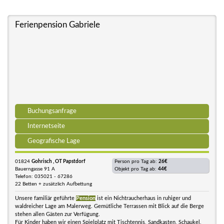
Ferienpension Gabriele
Buchungsanfrage
Internetseite
Geografische Lage
01824
Gohrisch , OT Papstdorf
Person pro Tag ab:
26€
Bauerngasse 91 A
Objekt pro Tag ab:
44€
Telefon: 035021 - 67286
22 Betten + zusätzlich Aufbettung
Unsere familiär geführte
Pension
ist ein Nichtraucherhaus in ruhiger und
waldreicher Lage am Malerweg. Gemütliche Terrassen mit Blick auf die Berge
stehen allen Gästen zur Verfügung.
Für Kinder haben wir einen Spielplatz mit Tischtennis, Sandkasten, Schaukel,