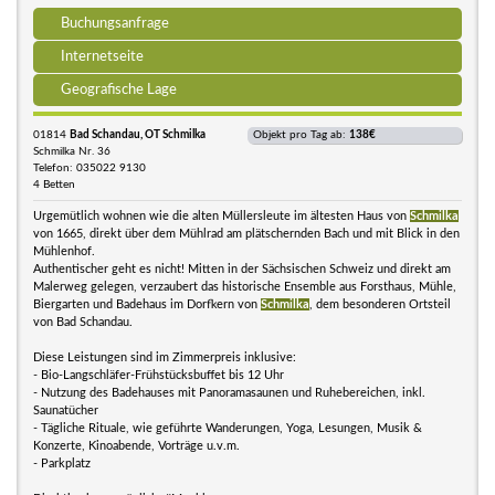
Buchungsanfrage
Internetseite
Geografische Lage
01814
Bad Schandau, OT Schmilka
Objekt pro Tag ab:
138€
Schmilka Nr. 36
Telefon: 035022 9130
4 Betten
Urgemütlich wohnen wie die alten Müllersleute im ältesten Haus von
Schmilka
von 1665, direkt über dem Mühlrad am plätschernden Bach und mit Blick in den
Mühlenhof.
Authentischer geht es nicht! Mitten in der Sächsischen Schweiz und direkt am
Malerweg gelegen, verzaubert das historische Ensemble aus Forsthaus, Mühle,
Biergarten und Badehaus im Dorfkern von
Schmilka
, dem besonderen Ortsteil
von Bad Schandau.
Diese Leistungen sind im Zimmerpreis inklusive:
- Bio-Langschläfer-Frühstücksbuffet bis 12 Uhr
- Nutzung des Badehauses mit Panoramasaunen und Ruhebereichen, inkl.
Saunatücher
- Tägliche Rituale, wie geführte Wanderungen, Yoga, Lesungen, Musik &
Konzerte, Kinoabende, Vorträge u.v.m.
- Parkplatz