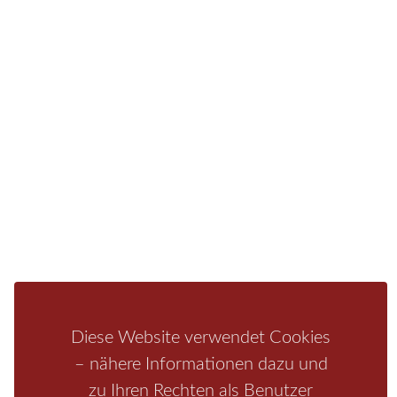
Sie finden bei uns auch die passende Unterkunft im
Hotel, einer Pension, einem Ferienhaus, einer
Ferienwohnung oder auf einem Campingplatz.
Fragen/Antworten
Hotel
Infos zur Region
Pension
Mediathek
Ferienwohnung
Unterkunft
Ferienhaus
Aktivitäten
Camping
Bastei
Malerweg
Nationalpark
Affensteine
Schrammsteine
Weiße Flotte
Bad Schandau
Wehlen
Rathen
Hohnstein
Königstein
Kirnitzschtal
Wellness
Diese Website verwendet Cookies
Boofen
Mediathek
– nähere Informationen dazu und
zu Ihren Rechten als Benutzer