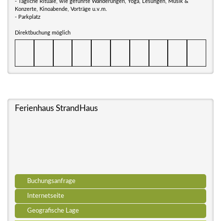
- Tägliche Rituale, wie geführte Wanderungen, Yoga, Lesungen, Musik &
Konzerte, Kinoabende, Vorträge u.v.m.
- Parkplatz
Direktbuchung möglich
Ferienhaus StrandHaus
Buchungsanfrage
Internetseite
Geografische Lage