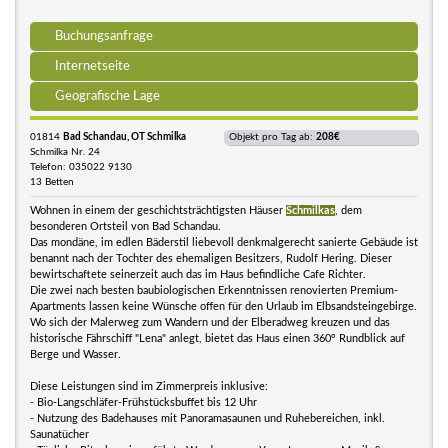
Buchungsanfrage
Internetseite
Geografische Lage
01814
Bad Schandau, OT Schmilka
Objekt pro Tag ab:
208€
Schmilka Nr. 24
Telefon: 035022 9130
13 Betten
Wohnen in einem der geschichtsträchtigsten Häuser
Schmilkas
, dem
besonderen Ortsteil von Bad Schandau.
Das mondäne, im edlen Bäderstil liebevoll denkmalgerecht sanierte Gebäude ist
benannt nach der Tochter des ehemaligen Besitzers, Rudolf Hering. Dieser
bewirtschaftete seinerzeit auch das im Haus befindliche Cafe Richter.
Die zwei nach besten baubiologischen Erkenntnissen renovierten Premium-
Apartments lassen keine Wünsche offen für den Urlaub im Elbsandsteingebirge.
Wo sich der Malerweg zum Wandern und der Elberadweg kreuzen und das
historische Fährschiff "Lena" anlegt, bietet das Haus einen 360° Rundblick auf
Berge und Wasser.
Diese Leistungen sind im Zimmerpreis inklusive:
- Bio-Langschläfer-Frühstücksbuffet bis 12 Uhr
- Nutzung des Badehauses mit Panoramasaunen und Ruhebereichen, inkl.
Saunatücher