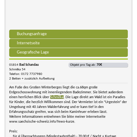
Buchungsanfrage
Internetseite
Geografische Lage
01814
Bad Schandau
Objekt pro Tag ab:
70€
Schmilka 54
Telefon: 0172 7737980
2 Betten + zusätzlich Aufbettung
Am Fuße des Großen Winterberges liegt die ca.68qm große
Erdgeschosswohnung mit innenliegendem Badezimmer. Sie bietet außerdem
einen herrlichen Blick über
Schmilka
. Die Lage direkt am Wald ist ein Paradies
für Kinder, die herzlich Willkommen sind. Der Vermieter ist ein "Urgestein" der
Umgebung mit 40 Jahren Walderfahrung und er kann tief in den
Erfahrungsschatz greifen, was sich beim Kaminfeuer erleben lässt.
Weitere Informationen entnehmen Sie bitte meiner Internetseite
www.saechsische-schweiz.info/fewo-kurze.
Preis:
... für 4 Übernachtungen (Mindestaufenthalt) - 70,00 € / Nacht + Kurtaxe