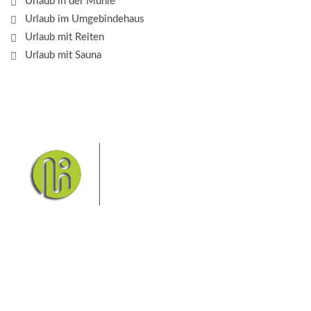
Urlaub in der Mühle
Urlaub im Umgebindehaus
Urlaub mit Reiten
Urlaub mit Sauna
Das Elbsandsteingebirge mit
seinem Nationalpark Sächsische
Schweiz und dem Nationalpark
Böhmische Schweiz sind ein
Eldorado für Wanderer und
Aktivurlauber. Hier finden Sie Informationen zum
Wandern, Klettern, Biken, Boofen, Wassersport und
vieles mehr.