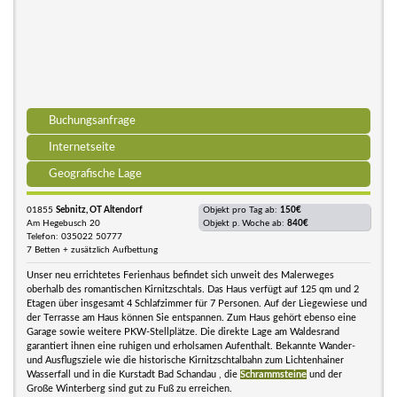
Buchungsanfrage
Internetseite
Geografische Lage
01855
Sebnitz, OT Altendorf
Objekt pro Tag ab:
150€
Am Hegebusch 20
Objekt p. Woche ab:
840€
Telefon: 035022 50777
7 Betten + zusätzlich Aufbettung
Unser neu errichtetes Ferienhaus befindet sich unweit des Malerweges
oberhalb des romantischen Kirnitzschtals. Das Haus verfügt auf 125 qm und 2
Etagen über insgesamt 4 Schlafzimmer für 7 Personen. Auf der Liegewiese und
der Terrasse am Haus können Sie entspannen. Zum Haus gehört ebenso eine
Garage sowie weitere PKW-Stellplätze. Die direkte Lage am Waldesrand
garantiert ihnen eine ruhigen und erholsamen Aufenthalt. Bekannte Wander-
und Ausflugsziele wie die historische Kirnitzschtalbahn zum Lichtenhainer
Wasserfall und in die Kurstadt Bad Schandau , die
Schrammsteine
und der
Große Winterberg sind gut zu Fuß zu erreichen.