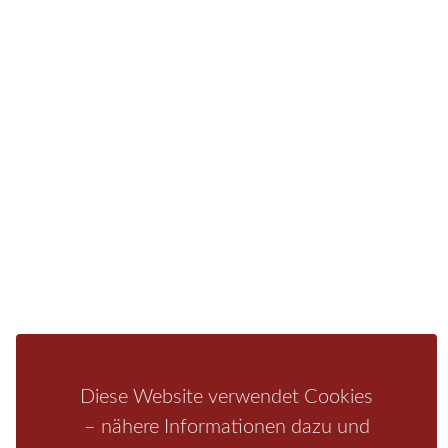
Sie finden bei uns auch die passende Unterkunft im
Hotel, einer Pension, einem Ferienhaus, einer
Ferienwohnung oder auf einem Campingplatz.
Fragen/Antworten
Hotel
Infos zur Region
Pension
Mediathek
Ferienwohnung
Unterkunft
Ferienhaus
Aktivitäten
Camping
Bastei
Malerweg
Nationalpark
Affensteine
Schrammsteine
Weiße Flotte
Bad Schandau
Wehlen
Rathen
Hohnstein
Königstein
Kirnitzschtal
Wellness
Diese Website verwendet Cookies
Boofen
Mediathek
– nähere Informationen dazu und