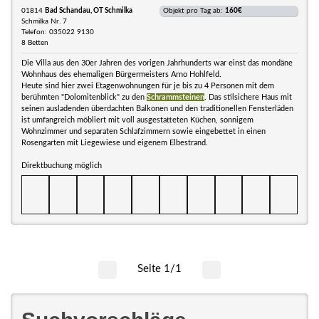
01814
Bad Schandau, OT Schmilka
Objekt pro Tag ab:
160€
Schmilka Nr. 7
Telefon: 035022 9130
8 Betten
Die Villa aus den 30er Jahren des vorigen Jahrhunderts war einst das mondäne
Wohnhaus des ehemaligen Bürgermeisters Arno Hohlfeld.
Heute sind hier zwei Etagenwohnungen für je bis zu 4 Personen mit dem
berühmten "Dolomitenblick" zu den
Schrammsteinen
. Das stilsichere Haus mit
seinen ausladenden überdachten Balkonen und den traditionellen Fensterläden
ist umfangreich möbliert mit voll ausgestatteten Küchen, sonnigem
Wohnzimmer und separaten Schlafzimmern sowie eingebettet in einen
Rosengarten mit Liegewiese und eigenem Elbestrand.
Direktbuchung möglich
Seite 1/1