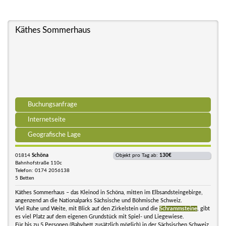
Käthes Sommerhaus
Buchungsanfrage
Internetseite
Geografische Lage
01814
Schöna
Objekt pro Tag ab:
130€
Bahnhofstraße 110c
Telefon: 0174 2056138
5 Betten
Käthes Sommerhaus – das Kleinod in Schöna, mitten im Elbsandsteingebirge,
angenzend an die Nationalparks Sächsische und Böhmische Schweiz.
Viel Ruhe und Weite, mit Blick auf den Zirkelstein und die
Schrammsteine
, gibt
es viel Platz auf dem eigenen Grundstück mit Spiel- und Liegewiese.
Für bis zu 5 Personen (Babybett zusätzlich möglich) in der Sächsischen Schweiz