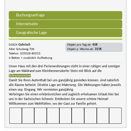
Buchungsanfrage
Internetseite
Geografische Lage
01824
Gohrisch
Objekt pro Tag ab:
45€
Alter Schulweg 70b
Objekt p. Woche ab:
315€
Telefon: 035028 80553
6 Betten + zusätzlich Aufbettung
Unser Haus mit den drei Ferienwohnungen steht in einer ruhiger und sonniger
Lage am Waldrand zum Kleinhennersdorfer Stein mit Blick auf die
Schrammsteine
.
Damit Sie Ihren Aufenthalt bei uns ganzjährig genießen können, sind natürlich
alle Räume beheizt. Direkte Lage am Malerweg. Die Wohnungen haben jeweils
einen sep. Eingang. Wir vermieten ganzjährig.
Verbringen Sie einen erlebnisreichen und zugleich erholsamen Urlaub hier bei
uns in der Sächsischen Schweiz. Entdecken Sie unsere schöne Heimat!
Willkommen zum Wohlfühlen, wo der Gast zur Familie gehört.