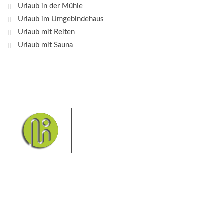
Urlaub in der Mühle
Urlaub im Umgebindehaus
Urlaub mit Reiten
Urlaub mit Sauna
Das Elbsandsteingebirge mit
seinem Nationalpark Sächsische
Schweiz und dem Nationalpark
Böhmische Schweiz sind ein
Eldorado für Wanderer und
Aktivurlauber. Hier finden Sie Informationen zum
Wandern, Klettern, Biken, Boofen, Wassersport und
vieles mehr.