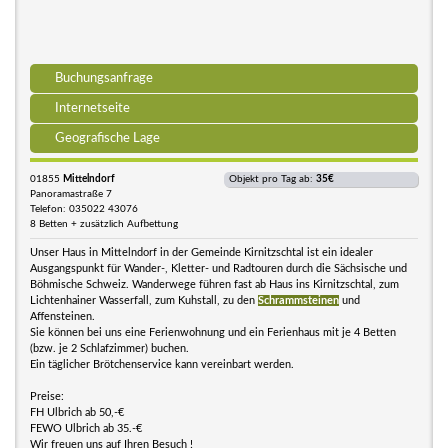
Buchungsanfrage
Internetseite
Geografische Lage
01855
Mittelndorf
Objekt pro Tag ab:
35€
Panoramastraße 7
Telefon: 035022 43076
8 Betten + zusätzlich Aufbettung
Unser Haus in Mittelndorf in der Gemeinde Kirnitzschtal ist ein idealer
Ausgangspunkt für Wander-, Kletter- und Radtouren durch die Sächsische und
Böhmische Schweiz. Wanderwege führen fast ab Haus ins Kirnitzschtal, zum
Lichtenhainer Wasserfall, zum Kuhstall, zu den
Schrammsteinen
und
Affensteinen.
Sie können bei uns eine Ferienwohnung und ein Ferienhaus mit je 4 Betten
(bzw. je 2 Schlafzimmer) buchen.
Ein täglicher Brötchenservice kann vereinbart werden.
Preise:
FH Ulbrich ab 50,-€
FEWO Ulbrich ab 35.-€
Wir freuen uns auf Ihren Besuch !