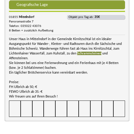
Geografische Lage
01855
Mittelndorf
Objekt pro Tag ab:
35€
Panoramastraße 7
Telefon: 035022 43076
8 Betten + zusätzlich Aufbettung
Unser Haus in Mittelndorf in der Gemeinde Kirnitzschtal ist ein idealer
Ausgangspunkt für Wander-, Kletter- und Radtouren durch die Sächsische und
Böhmische Schweiz. Wanderwege führen fast ab Haus ins Kirnitzschtal, zum
Lichtenhainer Wasserfall, zum Kuhstall, zu den
Schrammsteinen
und
Affensteinen.
Sie können bei uns eine Ferienwohnung und ein Ferienhaus mit je 4 Betten
(bzw. je 2 Schlafzimmer) buchen.
Ein täglicher Brötchenservice kann vereinbart werden.
Preise:
FH Ulbrich ab 50,-€
FEWO Ulbrich ab 35.-€
Wir freuen uns auf Ihren Besuch !