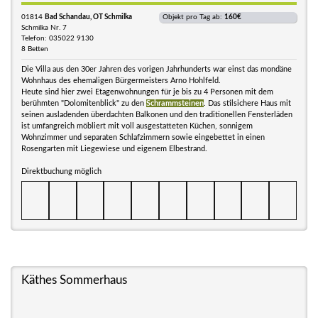
01814
Bad Schandau, OT Schmilka
Objekt pro Tag ab:
160€
Schmilka Nr. 7
Telefon: 035022 9130
8 Betten
Die Villa aus den 30er Jahren des vorigen Jahrhunderts war einst das mondäne
Wohnhaus des ehemaligen Bürgermeisters Arno Hohlfeld.
Heute sind hier zwei Etagenwohnungen für je bis zu 4 Personen mit dem
berühmten "Dolomitenblick" zu den
Schrammsteinen
. Das stilsichere Haus mit
seinen ausladenden überdachten Balkonen und den traditionellen Fensterläden
ist umfangreich möbliert mit voll ausgestatteten Küchen, sonnigem
Wohnzimmer und separaten Schlafzimmern sowie eingebettet in einen
Rosengarten mit Liegewiese und eigenem Elbestrand.
Direktbuchung möglich
Käthes Sommerhaus