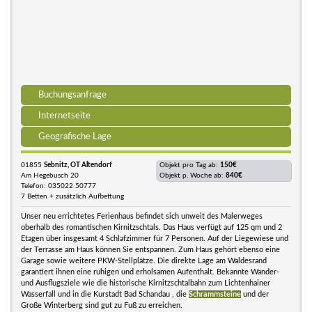
Buchungsanfrage
Internetseite
Geografische Lage
01855
Sebnitz, OT Altendorf
Objekt pro Tag ab:
150€
Am Hegebusch 20
Objekt p. Woche ab:
840€
Telefon: 035022 50777
7 Betten + zusätzlich Aufbettung
Unser neu errichtetes Ferienhaus befindet sich unweit des Malerweges
oberhalb des romantischen Kirnitzschtals. Das Haus verfügt auf 125 qm und 2
Etagen über insgesamt 4 Schlafzimmer für 7 Personen. Auf der Liegewiese und
der Terrasse am Haus können Sie entspannen. Zum Haus gehört ebenso eine
Garage sowie weitere PKW-Stellplätze. Die direkte Lage am Waldesrand
garantiert ihnen eine ruhigen und erholsamen Aufenthalt. Bekannte Wander-
und Ausflugsziele wie die historische Kirnitzschtalbahn zum Lichtenhainer
Wasserfall und in die Kurstadt Bad Schandau , die
Schrammsteine
und der
Große Winterberg sind gut zu Fuß zu erreichen.