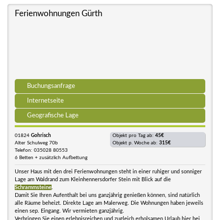
Ferienwohnungen Gürth
Buchungsanfrage
Internetseite
Geografische Lage
01824
Gohrisch
Objekt pro Tag ab:
45€
Alter Schulweg 70b
Objekt p. Woche ab:
315€
Telefon: 035028 80553
6 Betten + zusätzlich Aufbettung
Unser Haus mit den drei Ferienwohnungen steht in einer ruhiger und sonniger
Lage am Waldrand zum Kleinhennersdorfer Stein mit Blick auf die
Schrammsteine
.
Damit Sie Ihren Aufenthalt bei uns ganzjährig genießen können, sind natürlich
alle Räume beheizt. Direkte Lage am Malerweg. Die Wohnungen haben jeweils
einen sep. Eingang. Wir vermieten ganzjährig.
Verbringen Sie einen erlebnisreichen und zugleich erholsamen Urlaub hier bei