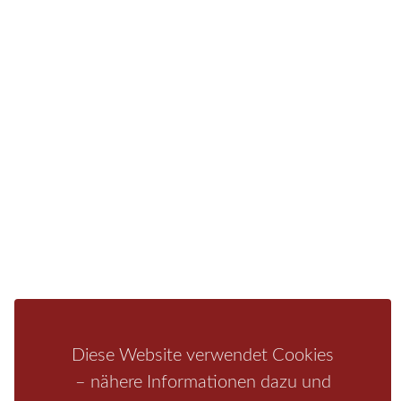
Sie finden bei uns auch die passende Unterkunft im
Hotel, einer Pension, einem Ferienhaus, einer
Ferienwohnung oder auf einem Campingplatz.
Fragen/Antworten
Hotel
Infos zur Region
Pension
Mediathek
Ferienwohnung
Unterkunft
Ferienhaus
Aktivitäten
Camping
Bastei
Malerweg
Nationalpark
Affensteine
Schrammsteine
Weiße Flotte
Bad Schandau
Wehlen
Rathen
Hohnstein
Königstein
Kirnitzschtal
Wellness
Diese Website verwendet Cookies
Boofen
Mediathek
– nähere Informationen dazu und