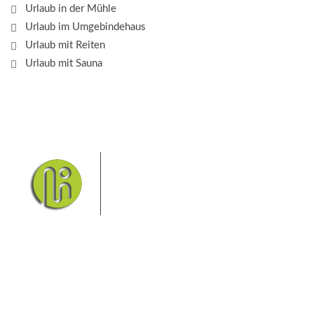
Urlaub in der Mühle
Urlaub im Umgebindehaus
Urlaub mit Reiten
Urlaub mit Sauna
Das Elbsandsteingebirge mit
seinem Nationalpark Sächsische
Schweiz und dem Nationalpark
Böhmische Schweiz sind ein
Eldorado für Wanderer und
Aktivurlauber. Hier finden Sie Informationen zum
Wandern, Klettern, Biken, Boofen, Wassersport und
vieles mehr.