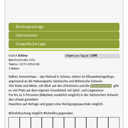
Buchungsanfrage
Internetseite
Geografische Lage
01814
Schöna
Objekt pro Tag ab:
130€
Bahnhofstraße 110c
Telefon: 0174 2056138
5 Betten
Käthes Sommerhaus – das Kleinod in Schöna, mitten im Elbsandsteingebirge,
angenzend an die Nationalparks Sächsische und Böhmische Schweiz.
Viel Ruhe und Weite, mit Blick auf den Zirkelstein und die
Schrammsteine
, gibt
es viel Platz auf dem eigenen Grundstück mit Spiel- und Liegewiese.
Für bis zu 5 Personen (Babybett zusätzlich möglich) in der Sächsischen Schweiz
den Urlaub genießen!
Haustiere auf Anfrage und gegen eine Reinigungspauschale möglich.
#Direktbuchung möglich #Schmilka gegenüber