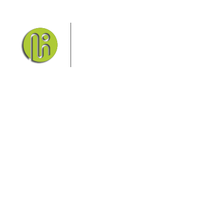
Das Elbsandsteingebirge mit
seinem Nationalpark Sächsische
Schweiz und dem Nationalpark
Böhmische Schweiz sind ein
Eldorado für Wanderer und
Aktivurlauber. Hier finden Sie Informationen zum
Wandern, Klettern, Biken, Boofen, Wassersport und
vieles mehr.
Sie finden bei uns auch die passende Unterkunft im
Hotel, einer Pension, einem Ferienhaus, einer
Ferienwohnung oder auf einem Campingplatz.
Fragen/Antworten
Hotel