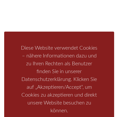
Infos zur Region
Pension
Mediathek
Ferienwohnung
Unterkunft
Ferienhaus
Aktivitäten
Camping
Bastei
Malerweg
Nationalpark
Affensteine
Schrammsteine
Weiße Flotte
Bad Schandau
Wehlen
Diese Website verwendet Cookies
Rathen
Hohnstein
Königstein
Kirnitzschtal
Wellness
– nähere Informationen dazu und
zu Ihren Rechten als Benutzer
Boofen
Mediathek
finden Sie in unserer
Datenschutzerklärung. Klicken Sie
auf „Akzeptieren/Accept“, um
Cookies zu akzeptieren und direkt
unsere Website besuchen zu
können.