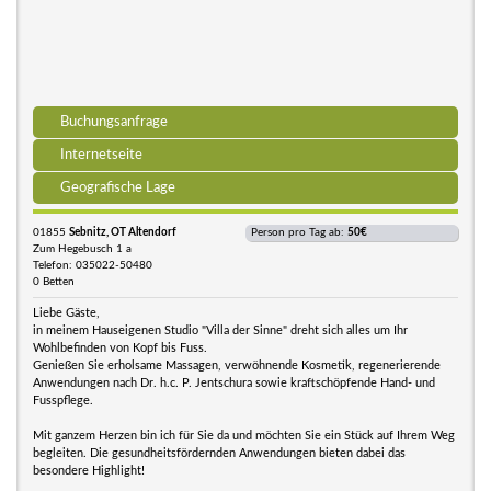
Buchungsanfrage
Internetseite
Geografische Lage
01855
Sebnitz, OT Altendorf
Person pro Tag ab:
50€
Zum Hegebusch 1 a
Telefon: 035022-50480
0 Betten
Liebe Gäste,
in meinem Hauseigenen Studio "Villa der Sinne" dreht sich alles um Ihr
Wohlbefinden von Kopf bis Fuss.
Genießen Sie erholsame Massagen, verwöhnende Kosmetik, regenerierende
Anwendungen nach Dr. h.c. P. Jentschura sowie kraftschöpfende Hand- und
Fusspflege.
Mit ganzem Herzen bin ich für Sie da und möchten Sie ein Stück auf Ihrem Weg
begleiten. Die gesundheitsfördernden Anwendungen bieten dabei das
besondere Highlight!