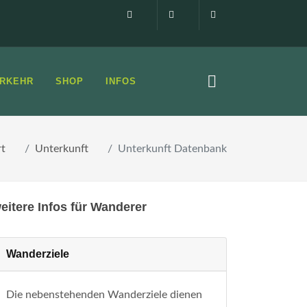
Impressum
0160 99873408
info@elbsandste
RKEHR
SHOP
INFOS
rt
Unterkunft
Unterkunft Datenbank
eitere Infos für Wanderer
Wanderziele
Die nebenstehenden Wanderziele dienen