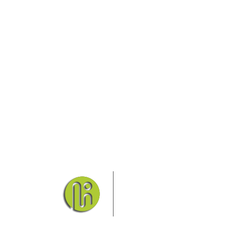
Das Elbsandsteingebirge
Nationalpark Böhmische Sch
Hier finden Sie Informatio