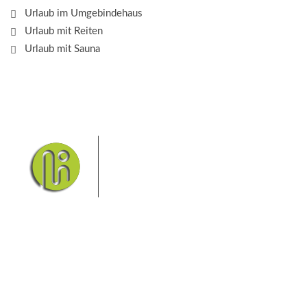
Urlaub im Umgebindehaus
Urlaub mit Reiten
Urlaub mit Sauna
Das Elbsandsteingebirge mit
seinem Nationalpark Sächsische
Schweiz und dem Nationalpark
Böhmische Schweiz sind ein
Eldorado für Wanderer und
Aktivurlauber. Hier finden Sie Informationen zum
Wandern, Klettern, Biken, Boofen, Wassersport und
vieles mehr.