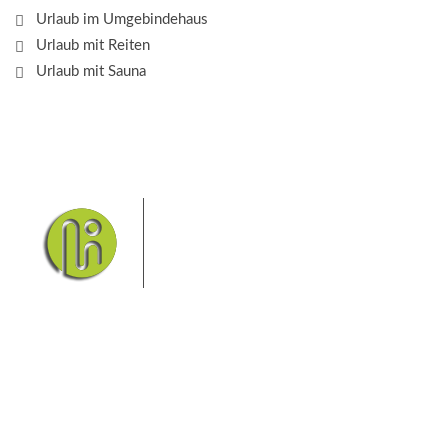
Urlaub im Umgebindehaus
Urlaub mit Reiten
Urlaub mit Sauna
Das Elbsandsteingebirge mit
seinem Nationalpark Sächsische
Schweiz und dem Nationalpark
Böhmische Schweiz sind ein
Eldorado für Wanderer und
Aktivurlauber. Hier finden Sie Informationen zum
Wandern, Klettern, Biken, Boofen, Wassersport und
vieles mehr.