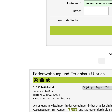
Unterkunft:
Betten:
Erweiterte Suche
1 S
Ferienwohnung und Ferienhaus Ulbrich
01855
Mittelndorf
Objekt pro Tag ab:
35€
Panoramastraße 7
Telefon: 035022 43076
8 Betten + zusätzlich Aufbettung
Unser Haus in Mittelndorf in der Gemeinde Kirnitzschtal ist ein i
Ausgangspunkt für Wander-,
Kletter
- und Radtouren durch die S