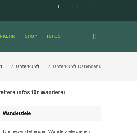
Impressum
0160 99873408
info@elbsandste
RKEHR
SHOP
INFOS
rt
Unterkunft
Unterkunft Datenbank
eitere Infos für Wanderer
Wanderziele
Die nebenstehenden Wanderziele dienen