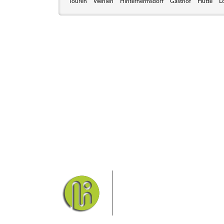
Touren
Wehlen
Hinterhermsdorf
Gasthof
Hütte
L
Das Elbsandsteingebirge
Nationalpark Böhmische Sch
Hier finden Sie Informatio