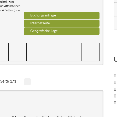
schtal, zum
und Affensteinen.
e 4 Betten (bzw.
Buchungsanfrage
Internetseite
Geografische Lage
Seite 1/1