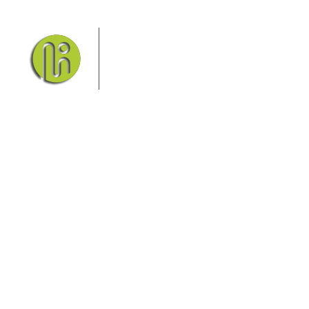
Das Elbsandsteingebirge mit
seinem Nationalpark Sächsische
Schweiz und dem Nationalpark
Böhmische Schweiz sind ein
Eldorado für Wanderer und
Aktivurlauber. Hier finden Sie Informationen zum
Wandern, Klettern, Biken, Boofen, Wassersport und
vieles mehr.
Sie finden bei uns auch die passende Unterkunft im
Hotel, einer Pension, einem Ferienhaus, einer
Ferienwohnung oder auf einem Campingplatz.
Fragen/Antworten
Hotel