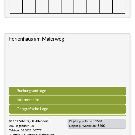
Ferienhaus am Malerweg
Buchungsanfrage
Internetseite
Geografische Lage
01855
Sebnitz, OT Altendorf
Objekt pro Tag ab:
150€
Am Hegebusch 20
Objekt p. Woche ab:
840€
Telefon: 035022 50777