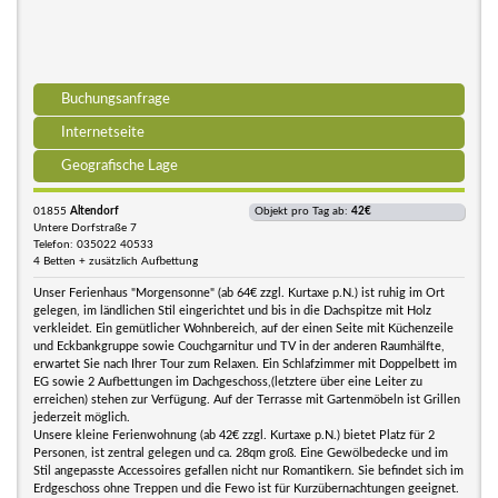
Buchungsanfrage
Internetseite
Geografische Lage
01855
Altendorf
Objekt pro Tag ab:
42€
Untere Dorfstraße 7
Telefon: 035022 40533
4 Betten + zusätzlich Aufbettung
Unser Ferienhaus "Morgensonne" (ab 64€ zzgl. Kurtaxe p.N.) ist ruhig im Ort
gelegen, im ländlichen Stil eingerichtet und bis in die Dachspitze mit Holz
verkleidet. Ein gemütlicher Wohnbereich, auf der einen Seite mit Küchenzeile
und Eckbankgruppe sowie Couchgarnitur und TV in der anderen Raumhälfte,
erwartet Sie nach Ihrer Tour zum Relaxen. Ein Schlafzimmer mit Doppelbett im
EG sowie 2 Aufbettungen im Dachgeschoss,(letztere über eine Leiter zu
erreichen) stehen zur Verfügung. Auf der Terrasse mit Gartenmöbeln ist Grillen
jederzeit möglich.
Unsere kleine Ferienwohnung (ab 42€ zzgl. Kurtaxe p.N.) bietet Platz für 2
Personen, ist zentral gelegen und ca. 28qm groß. Eine Gewölbedecke und im
Stil angepasste Accessoires gefallen nicht nur Romantikern. Sie befindet sich im
Erdgeschoss ohne Treppen und die Fewo ist für Kurzübernachtungen geeignet.