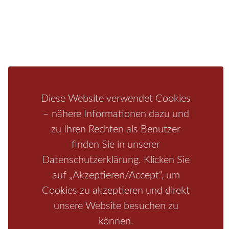
Infos zur Region
Pension
Mediathek
Ferienwohnung
Unterkunft
Ferienhaus
Aktivitäten
Camping
Bastei
Malerweg
Nationalpark
Affensteine
Schrammsteine
Weiße Flotte
Bad Schandau
Wehlen
Diese Website verwendet Cookies
Rathen
Hohnstein
Königstein
Kirnitzschtal
Wellness
– nähere Informationen dazu und
Boofen
Mediathek
zu Ihren Rechten als Benutzer
finden Sie in unserer
Datenschutzerklärung. Klicken Sie
auf „Akzeptieren/Accept“, um
Cookies zu akzeptieren und direkt
unsere Website besuchen zu
können.