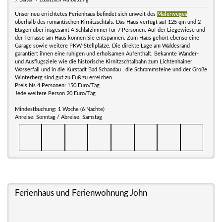
7 Betten + zusätzlich Aufbettung
Unser neu errichtetes Ferienhaus befindet sich unweit des
Malerweges
oberhalb des romantischen Kirnitzschtals. Das Haus verfügt auf 125 qm und 2
Etagen über insgesamt 4 Schlafzimmer für 7 Personen. Auf der Liegewiese und
der Terrasse am Haus können Sie entspannen. Zum Haus gehört ebenso eine
Garage sowie weitere PKW-Stellplätze. Die direkte Lage am Waldesrand
garantiert ihnen eine ruhigen und erholsamen Aufenthalt. Bekannte Wander-
und Ausflugsziele wie die historische Kirnitzschtalbahn zum Lichtenhainer
Wasserfall und in die Kurstadt Bad Schandau , die Schrammsteine und der Große
Winterberg sind gut zu Fuß zu erreichen.
Preis bis 4 Personen: 150 Euro/Tag
Jede weitere Person 20 Euro/Tag
Mindestbuchung: 1 Woche (6 Nächte)
Anreise: Sonntag / Abreise: Samstag
Ferienhaus und Ferienwohnung John