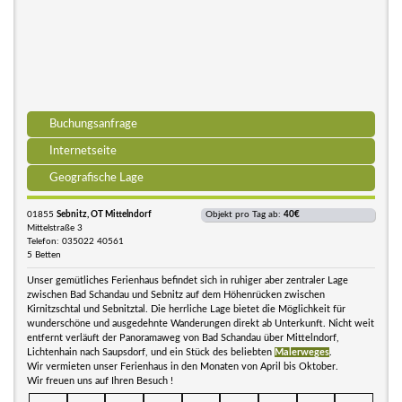
Buchungsanfrage
Internetseite
Geografische Lage
01855
Sebnitz, OT Mittelndorf
Objekt pro Tag ab:
40€
Mittelstraße 3
Telefon: 035022 40561
5 Betten
Unser gemütliches Ferienhaus befindet sich in ruhiger aber zentraler Lage
zwischen Bad Schandau und Sebnitz auf dem Höhenrücken zwischen
Kirnitzschtal und Sebnitztal. Die herrliche Lage bietet die Möglichkeit für
wunderschöne und ausgedehnte Wanderungen direkt ab Unterkunft. Nicht weit
entfernt verläuft der Panoramaweg von Bad Schandau über Mittelndorf,
Lichtenhain nach Saupsdorf, und ein Stück des beliebten
Malerweges
.
Wir vermieten unser Ferienhaus in den Monaten von April bis Oktober.
Wir freuen uns auf Ihren Besuch !