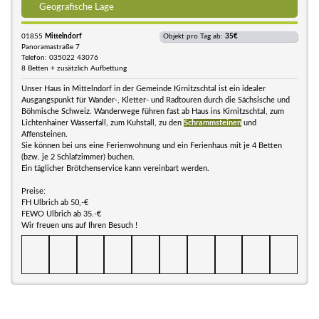
Geografische Lage
01855
Mittelndorf
Objekt pro Tag ab:
35€
Panoramastraße 7
Telefon: 035022 43076
8 Betten + zusätzlich Aufbettung
Unser Haus in Mittelndorf in der Gemeinde Kirnitzschtal ist ein idealer
Ausgangspunkt für Wander-, Kletter- und Radtouren durch die Sächsische und
Böhmische Schweiz. Wanderwege führen fast ab Haus ins Kirnitzschtal, zum
Lichtenhainer Wasserfall, zum Kuhstall, zu den
Schrammsteinen
und
Affensteinen.
Sie können bei uns eine Ferienwohnung und ein Ferienhaus mit je 4 Betten
(bzw. je 2 Schlafzimmer) buchen.
Ein täglicher Brötchenservice kann vereinbart werden.
Preise:
FH Ulbrich ab 50,-€
FEWO Ulbrich ab 35.-€
Wir freuen uns auf Ihren Besuch !