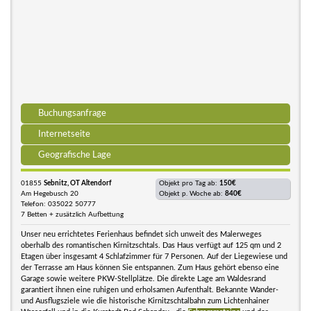
Buchungsanfrage
Internetseite
Geografische Lage
01855
Sebnitz, OT Altendorf
Objekt pro Tag ab:
150€
Am Hegebusch 20
Objekt p. Woche ab:
840€
Telefon: 035022 50777
7 Betten + zusätzlich Aufbettung
Unser neu errichtetes Ferienhaus befindet sich unweit des Malerweges
oberhalb des romantischen Kirnitzschtals. Das Haus verfügt auf 125 qm und 2
Etagen über insgesamt 4 Schlafzimmer für 7 Personen. Auf der Liegewiese und
der Terrasse am Haus können Sie entspannen. Zum Haus gehört ebenso eine
Garage sowie weitere PKW-Stellplätze. Die direkte Lage am Waldesrand
garantiert ihnen eine ruhigen und erholsamen Aufenthalt. Bekannte Wander-
und Ausflugsziele wie die historische Kirnitzschtalbahn zum Lichtenhainer