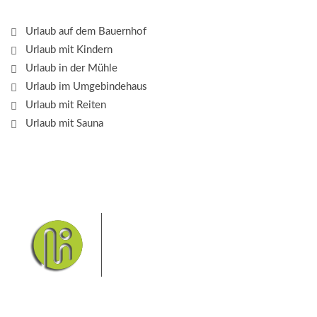
Urlaub auf dem Bauernhof
Urlaub mit Kindern
Urlaub in der Mühle
Urlaub im Umgebindehaus
Urlaub mit Reiten
Urlaub mit Sauna
Das Elbsandsteingebirge mit
seinem Nationalpark Sächsische
Schweiz und dem Nationalpark
Böhmische Schweiz sind ein
Eldorado für Wanderer und
Aktivurlauber. Hier finden Sie Informationen zum