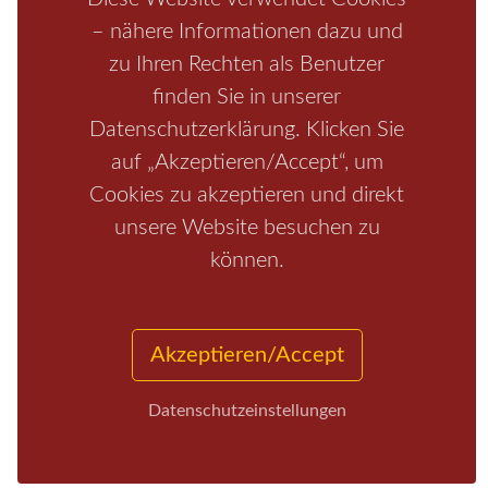
Rathen
Hohnstein
Königstein
Kirnitzschtal
Wellness
– nähere Informationen dazu und
Boofen
Mediathek
zu Ihren Rechten als Benutzer
finden Sie in unserer
Datenschutzerklärung. Klicken Sie
auf „Akzeptieren/Accept“, um
Cookies zu akzeptieren und direkt
unsere Website besuchen zu
können.
Start
/
Region
/
Fragen+Antworten
/
Unterkunft
/
Aktivitäten
/
Kontakt
/
Impressum
Akzeptieren/Accept
Copyrights © 2026 Elbsandsteingebirge Verlag
Datenschutzeinstellungen