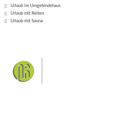
Urlaub im Umgebindehaus
Urlaub mit Reiten
Urlaub mit Sauna
Das Elbsandsteingebirge mit
seinem Nationalpark Sächsische
Schweiz und dem Nationalpark
Böhmische Schweiz sind ein
Eldorado für Wanderer und
Aktivurlauber. Hier finden Sie Informationen zum
Wandern, Klettern, Biken, Boofen, Wassersport und
vieles mehr.