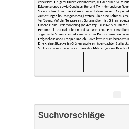
verkleidet. Ein gemütlicher Wohnbereich, auf der einen Seite mi
Eckbankgruppe sowie Couchgarnitur und TV in der anderen Raum
Sie nach Ihrer Tour zum Relaxen. Ein Schlafzimmer mit Doppelbe
Aufbettungen im Dachgeschoss,(letztere über eine Leiter zu erre
Verfügung. Auf der Terrasse mit Gartenmöbeln ist Grillen jederze
Unsere kleine Ferienwohnung (ab 42€ zzgl. Kurtaxe p.N.) bietet P
Personen, ist zentral gelegen und ca. 28qm groß. Eine Gewölbed
angepasste Accessoires gefallen nicht nur Romantikern. Sie befin
Erdgeschoss ohne Treppen und die Fewo ist für Kurzübernachtun
Eine kleine Sitzecke im Grünen sowie ein über-dachter Stellplat
Sie können direkt von hier entlang des Malerweges ins Kirnitz
Suchvorschläge