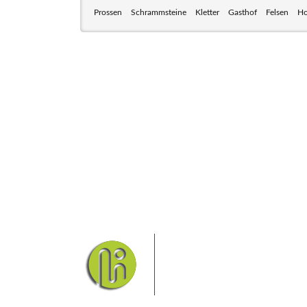
Prossen
Schrammsteine
Kletter
Gasthof
Felsen
Ho
Das Elbsandsteingebirge
Nationalpark Böhmische Sch
Hier finden Sie Informatio