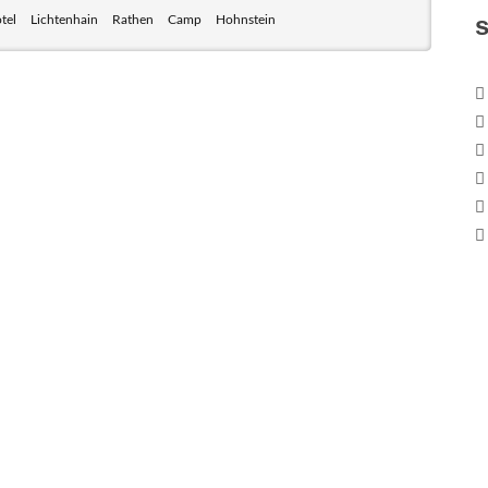
tel
Lichtenhain
Rathen
Camp
Hohnstein
 mit seinem Nationalpark Sächsische Schweiz und dem
weiz sind ein Eldorado für Wanderer und Aktivurlauber.
nen zum Wandern, Klettern, Biken, Boofen, Wassersport
und vieles mehr.