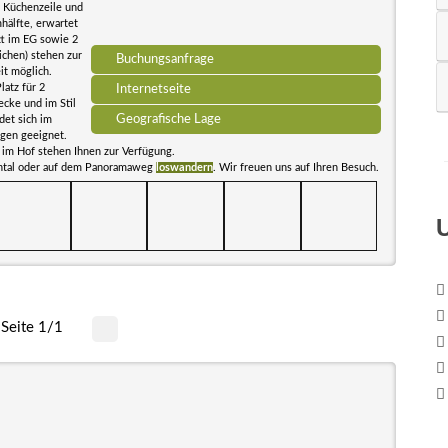
t Küchenzeile und
hälfte, erwartet
tt im EG sowie 2
ichen) stehen zur
Buchungsanfrage
it möglich.
latz für 2
Internetseite
ecke und im Stil
Geografische Lage
det sich im
gen geeignet.
z im Hof stehen Ihnen zur Verfügung.
schtal oder auf dem Panoramaweg
loswandern
. Wir freuen uns auf Ihren Besuch.
Seite 1/1