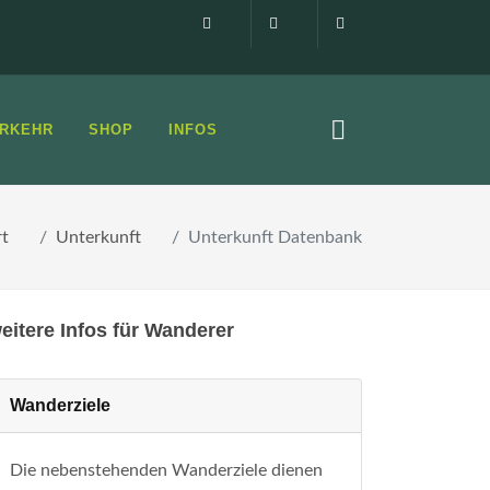
Impressum
0160 99873408
info@elbsandste
RKEHR
SHOP
INFOS
rt
Unterkunft
Unterkunft Datenbank
eitere Infos für Wanderer
Wanderziele
Die nebenstehenden Wanderziele dienen