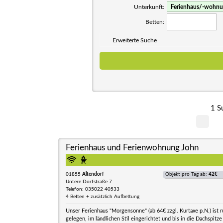
Unterkunft:
Betten:
Erweiterte Suche
1 S
Ferienhaus und Ferienwohnung John
01855
Altendorf
Objekt pro Tag ab:
42€
Untere Dorfstraße 7
Telefon: 035022 40533
4 Betten + zusätzlich Aufbettung
Unser Ferienhaus "Morgensonne" (ab 64€ zzgl. Kurtaxe p.N.) ist r
gelegen, im ländlichen Stil eingerichtet und bis in die Dachspitze