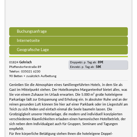
Buchungsanfrage
Internetseite
Geografische Lage
01824
Gohrisch
Doppelzi. p. Tag ab:
89€
Pfaffendorferstraße 89
Einzelzi. p. Tag ab:
58€
Telefon: 035021 6230
90 Betten + zusätzlich Aufbettung
Genießen Sie die Atmosphäre eines familiengeführten Hotels, in dem Sie als
Gast im Mittelpunkt stehen. Der Hotelkomplex Margaretenhof bietet alles, was
Sie von einem Zuhause im Urlaub erwarten. Die 5.000 m² große hoteleigene
Parkanlage lädt zur Entspannung und Erholung ein. In absoluter Ruhe und an der
reinen gesunden Luft können Sie hier auf einer Parkbank oder im Liegestuhl am
Teich zu sich finden und einfach einmal die Seele baumeln lassen. Die
Großzügigkeit unserer Hotelanlage, die modern und individuell konzipierten
verschiedenen Räumlichkeiten erlauben einen harmonischen Hotelbetrieb, der
sich neben dem Individualgast auch für Gruppen, Seminare und Tagungen
empfiehlt.
Für Ihre körperliche Betätigung stehen Ihnen die hoteleigene Doppel-