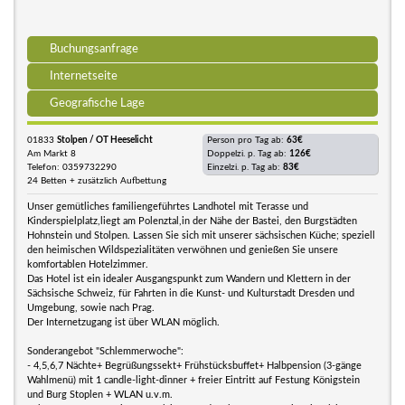
Buchungsanfrage
Internetseite
Geografische Lage
01833
Stolpen / OT Heeselicht
Person pro Tag ab:
63€
Am Markt 8
Doppelzi. p. Tag ab:
126€
Telefon: 0359732290
Einzelzi. p. Tag ab:
83€
24 Betten + zusätzlich Aufbettung
Unser gemütliches familiengeführtes Landhotel mit Terasse und
Kinderspielplatz,liegt am Polenztal,in der Nähe der Bastei, den Burgstädten
Hohnstein und Stolpen. Lassen Sie sich mit unserer sächsischen Küche; speziell
den heimischen Wildspezialitäten verwöhnen und genießen Sie unsere
komfortablen Hotelzimmer.
Das Hotel ist ein idealer Ausgangspunkt zum Wandern und Klettern in der
Sächsische Schweiz, für Fahrten in die Kunst- und Kulturstadt Dresden und
Umgebung, sowie nach Prag.
Der Internetzugang ist über WLAN möglich.
Sonderangebot "Schlemmerwoche":
- 4,5,6,7 Nächte+ Begrüßungssekt+ Frühstücksbuffet+ Halbpension (3-gänge
Wahlmenü) mit 1 candle-light-dinner + freier Eintritt auf Festung Königstein
und Burg Stoplen + WLAN u.v.m.