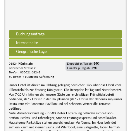
Buchungsanfrage
Internetseite
Geografische Lage
01824
Königstein
Doppelzi. p. Tag ab:
84€
Gohrischer Strasse 2
Einzelzi. p. Tag ab:
59€
Telefon: 035021 68243
60 Betten + zusätzlich Aufbettung
Unser Hotel ist direkt am Elbhang gelegen; herrlicher Blick über das Elbtal vom
Lilienstein bis zur Festung Königstein. Die Rezeption ist Tag und Nacht besetzt.
Von 7-10 Uhr können sich unsere Gäste am reichhaltigen Frühstücksbufett
bedienen, ab 12 Uhr ist in der Hauptsaison (ab 17 Uhr in der Nebensaison) unser
Restaurant mit Panorama-Pavillon und bei schönem Wetter die Terrasse
geöffnet.
Gute Verkehrsanbindung - in 500 Meter Entfernung befinden sich S-Bahn-
Station, Schiffs- und Fähranleger, Station Festungsexpress und Basteikraxler.
Hauseigene Parkplätze stehen ausreichend zur Verfügung. Im Haus befindet
sich ein Raum mit kleiner Sauna und Whirlpool, eine Salzgrotte, Jade-Thermal-