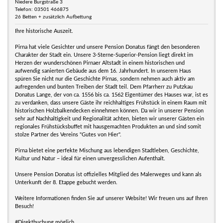
Niedere Burgstraße 3
Telefon: 03501 466875
26 Betten + zusätzlich Aufbettung
Ihre historische Auszeit.
Pirna hat viele Gesichter und unsere Pension Donatus fängt den besonderen
Charakter der Stadt ein. Unsere 3-Sterne-Superior-Pension liegt direkt im
Herzen der wunderschönen Pirnaer Altstadt in einem historischen und
aufwendig sanierten Gebäude aus dem 16. Jahrhundert. In unserem Haus
spüren Sie nicht nur die Geschichte Pirnas, sondern nehmen auch aktiv am
aufregenden und bunten Treiben der Stadt teil. Dem Pfarrherr zu Putzkau
Donatus Lange, der von ca. 1556 bis ca. 1562 Eigentümer des Hauses war, ist es
zu verdanken, dass unsere Gäste ihr reichhaltiges Frühstück in einem Raum mit
historischen Holzbalkendecken einnehmen können. Da wir in unserer Pension
sehr auf Nachhaltigkeit und Regionalität achten, bieten wir unserer Gästen ein
regionales Frühstücksbuffet mit hausgemachten Produkten an und sind somit
stolze Partner des Vereins "Gutes von Hier".
Pirna bietet eine perfekte Mischung aus lebendigen Stadtleben, Geschichte,
Kultur und Natur – ideal für einen unvergesslichen Aufenthalt.
Unsere Pension Donatus ist offizielles Mitglied des Malerweges und kann als
Unterkunft der 8. Etappe gebucht werden.
Weitere Informationen finden Sie auf unserer Website! Wir freuen uns auf Ihren
Besuch!
#Direktbuchung möglich