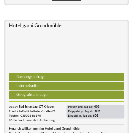
Hotel garni Grundmühle
Buchungsanfrage
Internetseite
Geografische Lage
01814
Bad Schandau, OT Krippen
Person pro Tag ab:
40€
Friedrich-Gottlob-Keller-Straße 69
Doppelzi. p. Tag ab:
80€
Telefon: 035028 86190
Einzelzi. p. Tag ab:
60€
86 Betten + zusätzlich Aufbettung
Herzlich willkommen im Hotel garni Grundmühle.