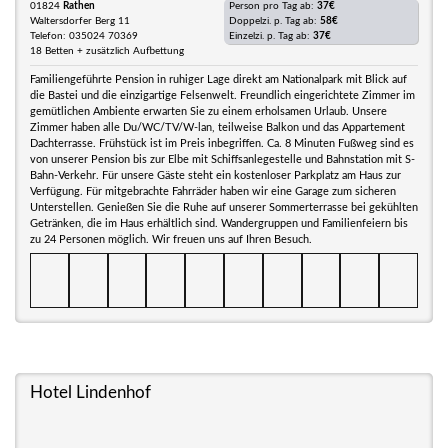
01824
Rathen
Person pro Tag ab:
37€
Waltersdorfer Berg 11
Doppelzi. p. Tag ab:
58€
Telefon: 035024 70369
Einzelzi. p. Tag ab:
37€
18 Betten + zusätzlich Aufbettung
Familiengeführte Pension in ruhiger Lage direkt am Nationalpark mit Blick auf
die Bastei und die einzigartige Felsenwelt. Freundlich eingerichtete Zimmer im
gemütlichen Ambiente erwarten Sie zu einem erholsamen Urlaub. Unsere
Zimmer haben alle Du/WC/TV/W-lan, teilweise Balkon und das Appartement
Dachterrasse. Frühstück ist im Preis inbegriffen. Ca. 8 Minuten Fußweg sind es
von unserer Pension bis zur Elbe mit Schiffsanlegestelle und Bahnstation mit S-
Bahn-Verkehr. Für unsere Gäste steht ein kostenloser Parkplatz am Haus zur
Verfügung. Für mitgebrachte Fahrräder haben wir eine Garage zum sicheren
Unterstellen. Genießen Sie die Ruhe auf unserer Sommerterrasse bei gekühlten
Getränken, die im Haus erhältlich sind. Wandergruppen und Familienfeiern bis
zu 24 Personen möglich. Wir freuen uns auf Ihren Besuch.
Hotel Lindenhof