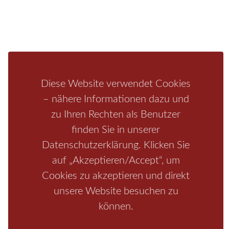
Aktivitäten
Camping
Bastei
Malerweg
Nationalpark
Affensteine
Schrammsteine
Weiße Flotte
Bad Schandau
Wehlen
Rathen
Hohnstein
Königstein
Kirnitzschtal
Wellness
Boofen
Mediathek
Diese Website verwendet Cookies
– nähere Informationen dazu und
zu Ihren Rechten als Benutzer
finden Sie in unserer
Datenschutzerklärung. Klicken Sie
auf „Akzeptieren/Accept“, um
Cookies zu akzeptieren und direkt
unsere Website besuchen zu
Start
/
Region
/
Fragen+Antworten
/
Unterkunft
/
Aktivitäten
/
Kontakt
können.
/
Impressum
Copyrights © 2026 Elbsandsteingebirge Verlag