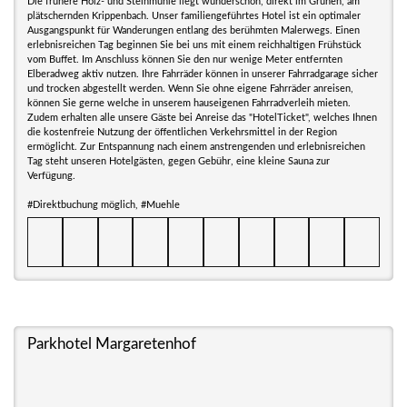
Die frühere Holz- und Steinmühle liegt wunderschön, direkt im Grünen, am
plätschernden Krippenbach. Unser familiengeführtes Hotel ist ein optimaler
Ausgangspunkt für Wanderungen entlang des berühmten Malerwegs. Einen
erlebnisreichen Tag beginnen Sie bei uns mit einem reichhaltigen Frühstück
vom Buffet. Im Anschluss können Sie den nur wenige Meter entfernten
Elberadweg aktiv nutzen. Ihre Fahrräder können in unserer Fahrradgarage sicher
und trocken abgestellt werden. Wenn Sie ohne eigene Fahrräder anreisen,
können Sie gerne welche in unserem hauseigenen Fahrradverleih mieten.
Zudem erhalten alle unsere Gäste bei Anreise das "HotelTicket", welches Ihnen
die kostenfreie Nutzung der öffentlichen Verkehrsmittel in der Region
ermöglicht. Zur Entspannung nach einem anstrengenden und erlebnisreichen
Tag steht unseren Hotelgästen, gegen Gebühr, eine kleine Sauna zur
Verfügung.
#Direktbuchung möglich, #Muehle
Parkhotel Margaretenhof