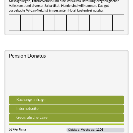
Massageliegen, Fahrradverleih und eine Verkaufsausstellung erzgebirgischer
Volkskunst und diverser Salzartikel. Hunde sind willkommen. Das gut
ausgebaute W-Lan-Netz ist im gesamten Hotel kostenfrei nutzbar.
Pension Donatus
Buchungsanfrage
Internetseite
Geografische Lage
01796
Pirna
Objekt p. Woche ab:
110€