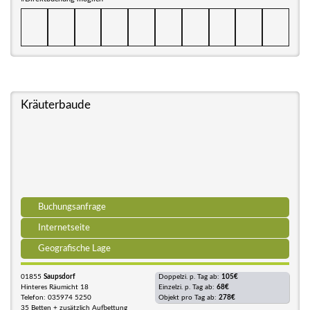
Kräuterbaude
Buchungsanfrage
Internetseite
Geografische Lage
01855
Saupsdorf
Doppelzi. p. Tag ab:
105€
Hinteres Räumicht 18
Einzelzi. p. Tag ab:
68€
Telefon: 035974 5250
Objekt pro Tag ab:
278€
35 Betten + zusätzlich Aufbettung