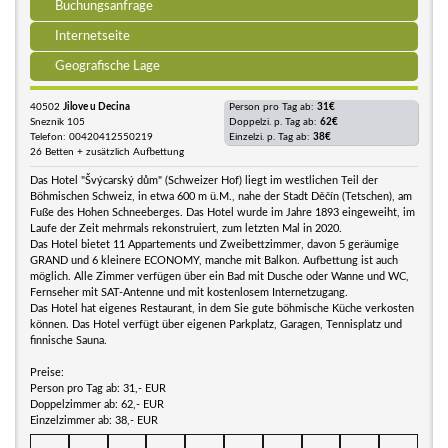
Buchungsanfrage
Internetseite
Geografische Lage
40502
Jilove u Decina
Person pro Tag ab:
31€
Sneznik 105
Doppelzi. p. Tag ab:
62€
Telefon: 00420412550219
Einzelzi. p. Tag ab:
38€
26 Betten + zusätzlich Aufbettung
Das Hotel "Švýcarský dům" (Schweizer Hof) liegt im westlichen Teil der
Böhmischen Schweiz, in etwa 600 m ü.M., nahe der Stadt Děčín (Tetschen), am
Fuße des Hohen Schneeberges. Das Hotel wurde im Jahre 1893 eingeweiht, im
Laufe der Zeit mehrmals rekonstruiert, zum letzten Mal in 2020.
Das Hotel bietet 11 Appartements und Zweibettzimmer, davon 5 geräumige
GRAND und 6 kleinere ECONOMY, manche mit Balkon. Aufbettung ist auch
möglich. Alle Zimmer verfügen über ein Bad mit Dusche oder Wanne und WC,
Fernseher mit SAT-Antenne und mit kostenlosem Internetzugang.
Das Hotel hat eigenes Restaurant, in dem Sie gute böhmische Küche verkosten
können. Das Hotel verfügt über eigenen Parkplatz, Garagen, Tennisplatz und
finnische Sauna.
Preise:
Person pro Tag ab: 31,- EUR
Doppelzimmer ab: 62,- EUR
Einzelzimmer ab: 38,- EUR