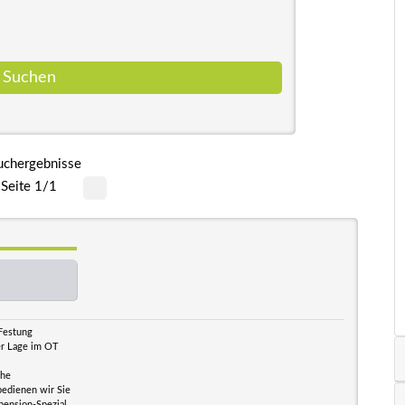
uchergebnisse
Seite 1/1
 Festung
her Lage im OT
che
bedienen wir Sie
pension-Spezial