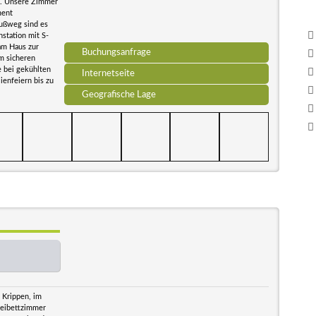
b. Unsere Zimmer
ment
Fußweg sind es
nstation mit S-
am Haus zur
Buchungsanfrage
m sicheren
e bei gekühlten
Internetseite
ienfeiern bis zu
Geografische Lage
 Krippen, im
weibettzimmer