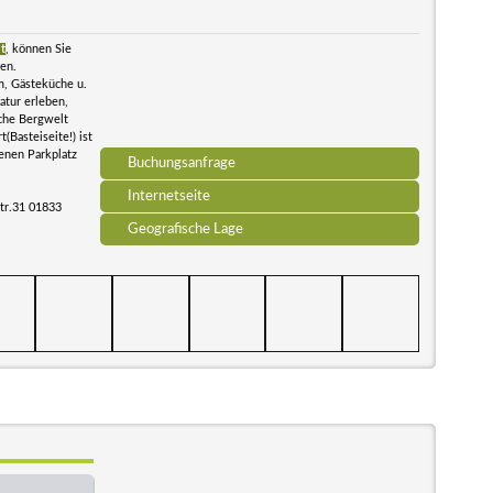
t
, können Sie
len.
m, Gästeküche u.
atur erleben,
che Bergwelt
(Basteiseite!) ist
enen Parkplatz
Buchungsanfrage
Internetseite
tr.31 01833
Geografische Lage