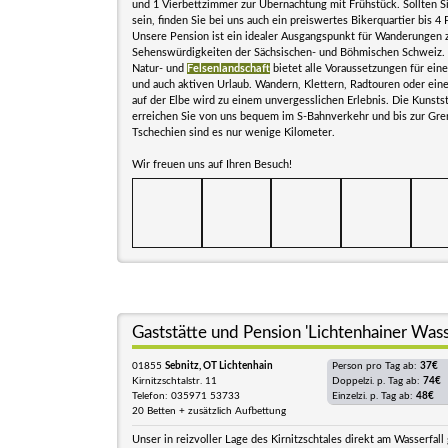
und 1 Vierbettzimmer zur Übernachtung mit Frühstück. Sollten Si
sein, finden Sie bei uns auch ein preiswertes Bikerquartier bis 4
Unsere Pension ist ein idealer Ausgangspunkt für Wanderungen z
Sehenswürdigkeiten der Sächsischen- und Böhmischen Schweiz. D
Natur- und
Felsenlandschaft
bietet alle Voraussetzungen für ein
und auch aktiven Urlaub. Wandern, Klettern, Radtouren oder ein
auf der Elbe wird zu einem unvergesslichen Erlebnis. Die Kunsts
erreichen Sie von uns bequem im S-Bahnverkehr und bis zur Gre
Tschechien sind es nur wenige Kilometer.
Wir freuen uns auf Ihren Besuch!
Gaststätte und Pension 'Lichtenhainer Wasse
01855
Sebnitz, OT Lichtenhain
Person pro Tag ab:
37€
Kirnitzschtalstr. 11
Doppelzi. p. Tag ab:
74€
Telefon: 035971 53733
Einzelzi. p. Tag ab:
48€
20 Betten + zusätzlich Aufbettung
Unser in reizvoller Lage des Kirnitzschtales direkt am Wasserfal