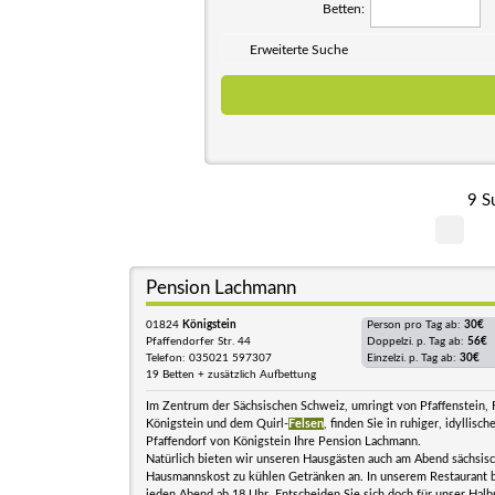
Betten:
Erweiterte Suche
9 S
Pension Lachmann
01824
Königstein
Person pro Tag ab:
30€
Pfaffendorfer Str. 44
Doppelzi. p. Tag ab:
56€
Telefon: 035021 597307
Einzelzi. p. Tag ab:
30€
19 Betten + zusätzlich Aufbettung
Im Zentrum der Sächsischen Schweiz, umringt von Pfaffenstein,
Königstein und dem Quirl-
Felsen
, finden Sie in ruhiger, idyllisc
Pfaffendorf von Königstein Ihre Pension Lachmann.
Natürlich bieten wir unseren Hausgästen auch am Abend sächsis
Hausmannskost zu kühlen Getränken an. In unserem Restaurant 
jeden Abend ab 18 Uhr. Entscheiden Sie sich doch für unser Halb