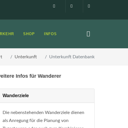
Impressum
0160 99873408
info@elbsandste
RKEHR
SHOP
INFOS
rt
Unterkunft
Unterkunft Datenbank
eitere Infos für Wanderer
Wanderziele
Die nebenstehenden Wanderziele dienen
als Anregung für die Planung von