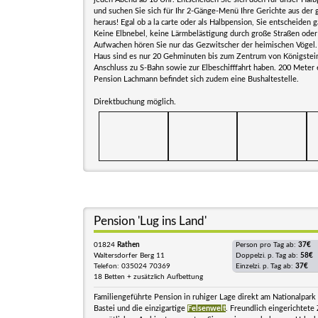
und suchen Sie sich für Ihr 2-Gänge-Menü Ihre Gerichte aus der
heraus! Egal ob a la carte oder als Halbpension, Sie entscheiden ga
Keine Elbnebel, keine Lärmbelästigung durch große Straßen oder
Aufwachen hören Sie nur das Gezwitscher der heimischen Vögel
Haus sind es nur 20 Gehminuten bis zum Zentrum von Königstei
Anschluss zu S-Bahn sowie zur Elbeschifffahrt haben. 200 Meter 
Pension Lachmann befindet sich zudem eine Bushaltestelle.
Direktbuchung möglich.
Pension 'Lug ins Land'
01824
Rathen
Person pro Tag ab:
37€
Waltersdorfer Berg 11
Doppelzi. p. Tag ab:
58€
Telefon: 035024 70369
Einzelzi. p. Tag ab:
37€
18 Betten + zusätzlich Aufbettung
Familiengeführte Pension in ruhiger Lage direkt am Nationalpark 
Bastei und die einzigartige
Felsenwelt
. Freundlich eingerichtet