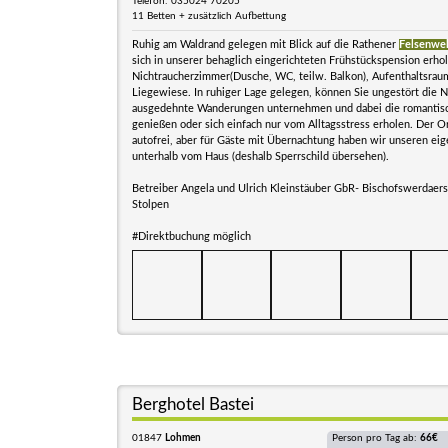
Telefon: 035024 70205
11 Betten + zusätzlich Aufbettung
Ruhig am Waldrand gelegen mit Blick auf die Rathener
Felsenwel
sich in unserer behaglich eingerichteten Frühstückspension erho
Nichtraucherzimmer(Dusche, WC, teilw. Balkon), Aufenthaltsrau
Liegewiese. In ruhiger Lage gelegen, können Sie ungestört die N
ausgedehnte Wanderungen unternehmen und dabei die romantis
genießen oder sich einfach nur vom Alltagsstress erholen. Der Ort
autofrei, aber für Gäste mit Übernachtung haben wir unseren eig
unterhalb vom Haus (deshalb Sperrschild übersehen).
Betreiber Angela und Ulrich Kleinstäuber GbR- Bischofswerdaers
Stolpen
#Direktbuchung möglich
Berghotel Bastei
01847
Lohmen
Person pro Tag ab:
66€