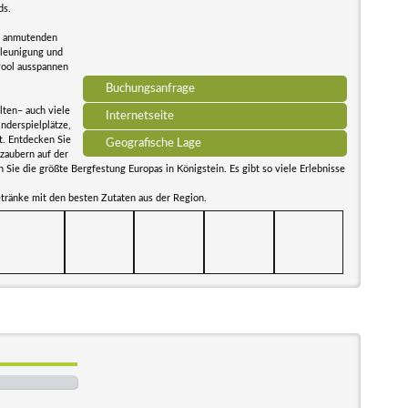
ds.
ch anmutenden
hleunigung und
Pool ausspannen
Buchungsanfrage
lten– auch viele
Internetseite
nderspielplätze,
t. Entdecken Sie
Geografische Lage
rzaubern auf der
Sie die größte Bergfestung Europas in Königstein. Es gibt so viele Erlebnisse
tränke mit den besten Zutaten aus der Region.