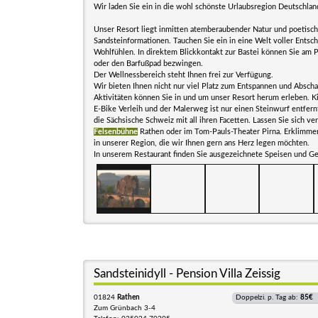
Wir laden Sie ein in die wohl schönste Urlaubsregion Deutschlan
Unser Resort liegt inmitten atemberaubender Natur und poetis
Sandsteinformationen. Tauchen Sie ein in eine Welt voller Entsc
Wohlfühlen. In direktem Blickkontakt zur Bastei können Sie am 
oder den Barfußpad bezwingen.
Der Wellnessbereich steht Ihnen frei zur Verfügung.
Wir bieten Ihnen nicht nur viel Platz zum Entspannen und Abscha
Aktivitäten können Sie in und um unser Resort herum erleben. Ki
E-Bike Verleih und der Malerweg ist nur einen Steinwurf entfern
die Sächsische Schweiz mit all ihren Facetten. Lassen Sie sich ve
Felsenbühne
Rathen oder im Tom-Pauls-Theater Pirna. Erklimmen 
in unserer Region, die wir Ihnen gern ans Herz legen möchten.
In unserem Restaurant finden Sie ausgezeichnete Speisen und Ge
Sandsteinidyll - Pension Villa Zeissig
01824
Rathen
Doppelzi. p. Tag ab:
85€
Zum Grünbach 3-4