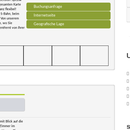
 gesamten Karte
Buchungsanfrage
nz flexibel!
 S-Bahn, beim
Internetseite
. Von unserem
n, wo Sie
Geografische Lage
entfernt von Ihrer
mit Blick auf die
e Zimmer im