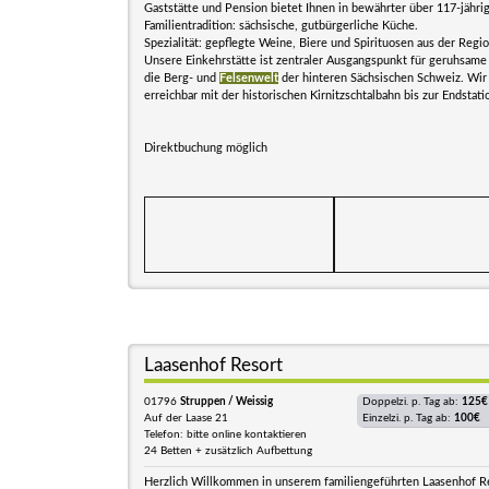
Gaststätte und Pension bietet Ihnen in bewährter über 117-jähri
Familientradition: sächsische, gutbürgerliche Küche.
Spezialität: gepflegte Weine, Biere und Spirituosen aus der Regio
Unsere Einkehrstätte ist zentraler Ausgangspunkt für geruhsam
die Berg- und
Felsenwelt
der hinteren Sächsischen Schweiz. Wir
erreichbar mit der historischen Kirnitzschtalbahn bis zur Endstati
Direktbuchung möglich
Laasenhof Resort
01796
Struppen / Weissig
Doppelzi. p. Tag ab:
125€
Auf der Laase 21
Einzelzi. p. Tag ab:
100€
Telefon: bitte online kontaktieren
24 Betten + zusätzlich Aufbettung
Herzlich Willkommen in unserem familiengeführten Laasenhof R