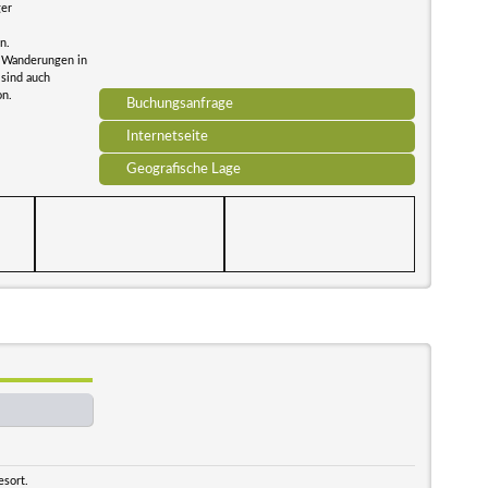
ger
n.
e Wanderungen in
 sind auch
on.
Buchungsanfrage
Internetseite
Geografische Lage
esort.