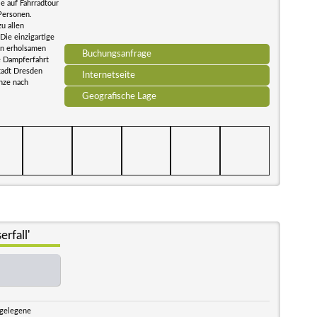
e auf Fahrradtour
 Personen.
u allen
ie einzigartige
en erholsamen
Buchungsanfrage
e Dampferfahrt
tadt Dresden
Internetseite
nze nach
Geografische Lage
rfall'
l gelegene