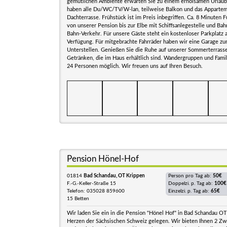
gemütlichen Ambiente erwarten Sie zu einem erholsamen Urlau
haben alle Du/WC/TV/W-lan, teilweise Balkon und das Apparte
Dachterrasse. Frühstück ist im Preis inbegriffen. Ca. 8 Minuten 
von unserer Pension bis zur Elbe mit Schiffsanlegestelle und Bah
Bahn-Verkehr. Für unsere Gäste steht ein kostenloser Parkplatz 
Verfügung. Für mitgebrachte Fahrräder haben wir eine Garage zu
Unterstellen. Genießen Sie die Ruhe auf unserer Sommerterrass
Getränken, die im Haus erhältlich sind. Wandergruppen und Famil
24 Personen möglich. Wir freuen uns auf Ihren Besuch.
Pension Hönel-Hof
01814
Bad Schandau, OT Krippen
Person pro Tag ab:
50€
F.-G.-Keller-Straße 15
Doppelzi. p. Tag ab:
100€
Telefon: 035028 859600
Einzelzi. p. Tag ab:
65€
15 Betten
Wir laden Sie ein in die Pension "Hönel Hof" in Bad Schandau OT
Herzen der Sächsischen Schweiz gelegen. Wir bieten Ihnen 2 Z