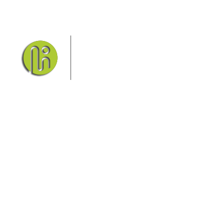
Das Elbsandsteingebirge mit
seinem Nationalpark Sächsische
Schweiz und dem Nationalpark
Böhmische Schweiz sind ein
Eldorado für Wanderer und
Aktivurlauber. Hier finden Sie Informationen zum
Wandern, Klettern, Biken, Boofen, Wassersport und
vieles mehr.
Sie finden bei uns auch die passende Unterkunft im
Hotel, einer Pension, einem Ferienhaus, einer
Ferienwohnung oder auf einem Campingplatz.