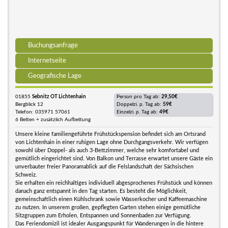
Buchungsanfrage
Internetseite
Geografische Lage
01855
Sebnitz OT Lichtenhain
Person pro Tag ab:
29,50€
Bergblick 12
Doppelzi. p. Tag ab:
59€
Telefon: 035971 57061
Einzelzi. p. Tag ab:
49€
6 Betten + zusätzlich Aufbettung
Unsere kleine familiengeführte Frühstückspension befindet sich am Ortsrand
von Lichtenhain in einer ruhigen Lage ohne Durchgangsverkehr. Wir verfügen
sowohl über Doppel- als auch 3-Bettzimmer, welche sehr komfortabel und
gemütlich eingerichtet sind. Von Balkon und Terrasse erwartet unsere Gäste ein
unverbauter freier Panoramablick auf die Felslandschaft der Sächsischen
Schweiz.
Sie erhalten ein reichhaltiges individuell abgesprochenes Frühstück und können
danach ganz entspannt in den Tag starten. Es besteht die Möglichkeit,
gemeinschaftlich einen Kühlschrank sowie Wasserkocher und Kaffeemaschine
zu nutzen. In unserem großen, gepflegten Garten stehen einige gemütliche
Sitzgruppen zum Erholen, Entspannen und Sonnenbaden zur Verfügung.
Das Feriendomizil ist idealer Ausgangspunkt für Wanderungen in die hintere