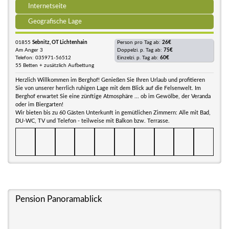
Internetseite
Geografische Lage
01855
Sebnitz, OT Lichtenhain
Person pro Tag ab:
26€
Am Anger 3
Doppelzi. p. Tag ab:
75€
Telefon: 035971-56512
Einzelzi. p. Tag ab:
60€
55 Betten + zusätzlich Aufbettung
Herzlich Willkommen im Berghof! Genießen Sie Ihren Urlaub und profitieren
Sie von unserer herrlich ruhigen Lage mit dem Blick auf die Felsenwelt. Im
Berghof erwartet Sie eine zünftige Atmosphäre ... ob im Gewölbe, der Veranda
oder im Biergarten!
Wir bieten bis zu 60 Gästen Unterkunft in gemütlichen Zimmern: Alle mit Bad,
DU-WC, TV und Telefon - teilweise mit Balkon bzw. Terrasse.
Pension Panoramablick