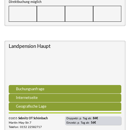
Direktbuchung möglich
Landpension Haupt
Buchungsanfrage
Internetseite
Geografische Lage
01855
Sebnitz OT Schönbach
Doppelzi. p. Tag ab:
84€
Martin-May-Str.7
Einzelzi. p. Tag ab:
56€
Telefon: 0152 22582717