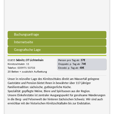
Buchungsanfrage
Internetseite
Geografische Lage
01855
Sebnitz, OT Lichtenhain
Person pro Tag ab:
37€
Kirnitzschtalstr. 11
Doppelzi. p. Tag ab:
74€
Telefon: 035971 53733
Einzelzi. p. Tag ab:
48€
20 Betten + zusätzlich Aufbettung
Unser in reizvoller Lage des Kirnitzschtales direkt am Wasserfall gelegene
Gaststätte und Pension bietet Ihnen in bewährter über 117-jähriger
Familientradition: sächsische, gutbürgerliche Küche.
Spezialität: gepflegte Weine, Biere und Spirituosen aus der Region.
Unsere Einkehrstätte ist zentraler Ausgangspunkt für geruhsame Wanderungen
in die Berg- und Felsenwelt der hinteren Sächsischen Schweiz. Wir sind auch
erreichbar mit der historischen Kirnitzschtalbahn bis zur Endstation.