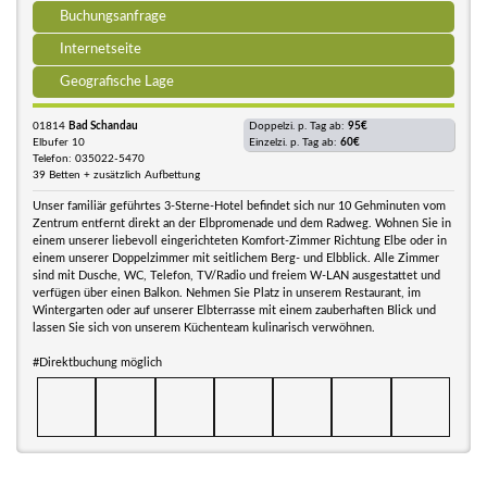
Buchungsanfrage
Internetseite
Geografische Lage
01814
Bad Schandau
Doppelzi. p. Tag ab:
95€
Elbufer 10
Einzelzi. p. Tag ab:
60€
Telefon: 035022-5470
39 Betten + zusätzlich Aufbettung
Unser familiär geführtes 3-Sterne-Hotel befindet sich nur 10 Gehminuten vom
Zentrum entfernt direkt an der Elbpromenade und dem Radweg. Wohnen Sie in
einem unserer liebevoll eingerichteten Komfort-Zimmer Richtung Elbe oder in
einem unserer Doppelzimmer mit seitlichem Berg- und Elbblick. Alle Zimmer
sind mit Dusche, WC, Telefon, TV/Radio und freiem W-LAN ausgestattet und
verfügen über einen Balkon. Nehmen Sie Platz in unserem Restaurant, im
Wintergarten oder auf unserer Elbterrasse mit einem zauberhaften Blick und
lassen Sie sich von unserem Küchenteam kulinarisch verwöhnen.
#Direktbuchung möglich