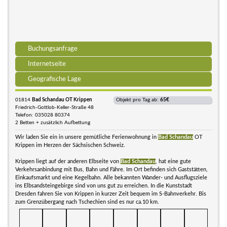
Buchungsanfrage
Internetseite
Geografische Lage
01814
Bad Schandau OT Krippen
Objekt pro Tag ab:
65€
Friedrich-Gottlob-Keller-Straße 48
Telefon: 035028 80374
2 Betten + zusätzlich Aufbettung
Wir laden Sie ein in unsere gemütliche Ferienwohnung in
Bad Schandau
OT
Krippen im Herzen der Sächsischen Schweiz.
Krippen liegt auf der anderen Elbseite von
Bad Schandau
, hat eine gute
Verkehrsanbindung mit Bus, Bahn und Fähre. Im Ort befinden sich Gaststätten,
Einkaufsmarkt und eine Kegelbahn. Alle bekannten Wander- und Ausflugsziele
ins Elbsandsteingebirge sind von uns gut zu erreichen. In die Kunststadt
Dresden fahren Sie von Krippen in kurzer Zeit bequem im S-Bahnverkehr. Bis
zum Grenzübergang nach Tschechien sind es nur ca.10 km.