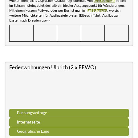
willkommen(nach Absprache). Ostrau liegt oberhalb von
Bad Schandau
mitten
im Schrammsteingebiet,deshalb ein idealer Ausgangspunkt für Wanderungen.
Mit einem kurzem Fußweg oder per Bus ist man in
Bad Schandau
, wo sich
weitere Möglichkeiten für Ausflugziele bieten (Elbeschiffahrt, Ausflug zur
Bastei, nach Dresden usw.)
Ferienwohnungen Ulbrich (2 x FEWO)
Buchungsanfrage
Internetseite
Geografische Lage