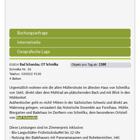
Buchungsanfrage
Internetseite
Geografische Lage
01814
Bad Schandau, OT Schmilka
Objekt pro Tag ab:
138€
Schmilka Nr. 36
Telefon: 035022 9130
4 Betten
Urgemütlich wohnen wie die alten Müllersleute im ältesten Haus von Schmilka
von 1665, direkt über dem Mühlrad am plätschernden Bach und mit Blick in den
Mühlenhof.
Authentischer geht es nicht! Mitten in der Sächsischen Schweiz und direkt am
Malerweg gelegen, verzaubert das historische Ensemble aus Forsthaus, Mühle,
Biergarten und Badehaus im Dorfkern von Schmilka, dem besonderen Ortsteil
von
Bad Schandau
.
Diese Leistungen sind im Zimmerpreis inklusive:
- Bio-Langschläfer-Frühstücksbuffet bis 12 Uhr
- Nutzung des Badehauses mit Panoramasaunen und Ruhebereichen, inkl.