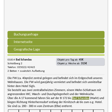
Buchungsanfrage
Internetseite
Geografische Lage
01814
Bad Schandau
Objekt pro Tag ab:
45€
Schloßberg 2
Objekt p. Woche ab:
315€
Telefon: 035022/42465
2 Betten + zusätzlich Aufbettung
Die FW (ca. 40qm)ist zentral gelegen und befindet sich im Erdgeschoß unseres
Wohnhauses. Die FW wird ganzjährig vermietet und befindet sich unmittelbar
hinter dem Hotel Sigls.
Sie besteht aus zwei zentralbeheizten Zimmern, einem Wohn-Schlafraum mit
angrenzendem WC, Wasch- und Duschgelegenheit und der Wohnküche.
Über die A 17 kommend fahren Sie auf der B 172 bis
Bad Schandau
(Markt) und
biegen Richtung Hinterhermsdorf entlang der Kirnitzsch ab bis zum o.g. Hotel.
Sie sind ca. 200 - 300 m vom Zentrum (Elbe) entfernt.