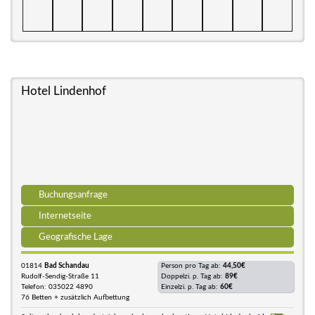
Hotel Lindenhof
Buchungsanfrage
Internetseite
Geografische Lage
01814
Bad Schandau
Person pro Tag ab:
44,50€
Rudolf-Sendig-Straße 11
Doppelzi. p. Tag ab:
89€
Telefon: 035022 4890
Einzelzi. p. Tag ab:
60€
76 Betten + zusätzlich Aufbettung