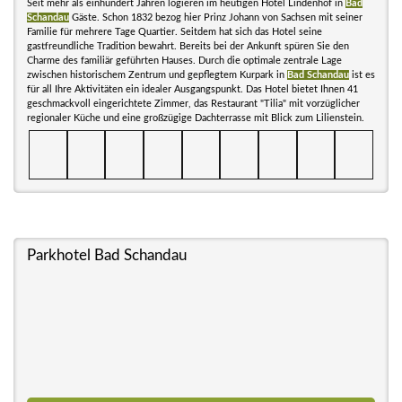
Seit mehr als einhundert Jahren logieren im heutigen Hotel Lindenhof in
Bad
Schandau
Gäste. Schon 1832 bezog hier Prinz Johann von Sachsen mit seiner
Familie für mehrere Tage Quartier. Seitdem hat sich das Hotel seine
gastfreundliche Tradition bewahrt. Bereits bei der Ankunft spüren Sie den
Charme des familiär geführten Hauses. Durch die optimale zentrale Lage
zwischen historischem Zentrum und gepflegtem Kurpark in
Bad Schandau
ist es
für all Ihre Aktivitäten ein idealer Ausgangspunkt. Das Hotel bietet Ihnen 41
geschmackvoll eingerichtete Zimmer, das Restaurant "Tilia" mit vorzüglicher
regionaler Küche und eine großzügige Dachterrasse mit Blick zum Lilienstein.
Parkhotel Bad Schandau