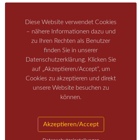
Schrammsteine
Weiße Flotte
Bad Schandau
Wehlen
Rathen
Hohnstein
Königstein
Kirnitzschtal
Wellness
Boofen
Mediathek
Diese Website verwendet Cookies
– nähere Informationen dazu und
zu Ihren Rechten als Benutzer
finden Sie in unserer
Datenschutzerklärung. Klicken Sie
auf „Akzeptieren/Accept“, um
Cookies zu akzeptieren und direkt
unsere Website besuchen zu
Start
/
Region
/
Fragen+Antworten
/
Unterkunft
/
Aktivitäten
können.
/
Kontakt
/
Impressum
Copyrights © 2026 Elbsandsteingebirge Verlag
Akzeptieren/Accept