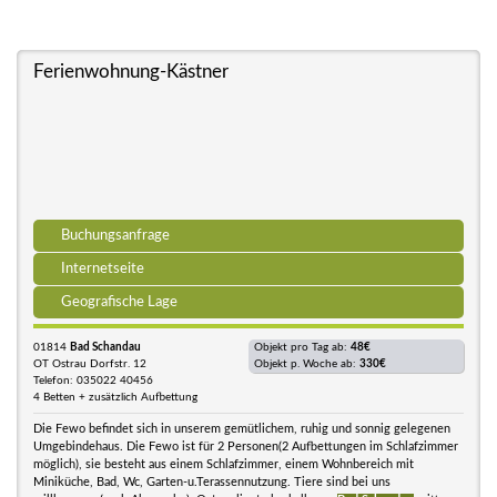
Ferienwohnung-Kästner
Buchungsanfrage
Internetseite
Geografische Lage
01814
Bad Schandau
Objekt pro Tag ab:
48€
OT Ostrau Dorfstr. 12
Objekt p. Woche ab:
330€
Telefon: 035022 40456
4 Betten + zusätzlich Aufbettung
Die Fewo befindet sich in unserem gemütlichem, ruhig und sonnig gelegenen
Umgebindehaus. Die Fewo ist für 2 Personen(2 Aufbettungen im Schlafzimmer
möglich), sie besteht aus einem Schlafzimmer, einem Wohnbereich mit
Miniküche, Bad, Wc, Garten-u.Terassennutzung. Tiere sind bei uns