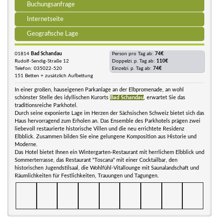
Buchungsanfrage
Internetseite
Geografische Lage
01814
Bad Schandau
Person pro Tag ab:
74€
Rudolf-Sendig-Straße 12
Doppelzi. p. Tag ab:
110€
Telefon: 035022-520
Einzelzi. p. Tag ab:
74€
151 Betten + zusätzlich Aufbettung
In einer großen, hauseigenen Parkanlage an der Elbpromenade, an wohl
schönster Stelle des idyllischen Kurorts
Bad Schandau
, erwartet Sie das
traditionsreiche Parkhotel.
Durch seine exponierte Lage im Herzen der Sächsischen Schweiz bietet sich das
Haus hervorragend zum Erholen an. Das Ensemble des Parkhotels prägen zwei
liebevoll restaurierte historische Villen und die neu errichtete Residenz
Elbblick. Zusammen bilden Sie eine gelungene Komposition aus Historie und
Moderne.
Das Hotel bietet Ihnen ein Wintergarten-Restaurant mit herrlichem Elbblick und
Sommerterrasse, das Restaurant "Toscana" mit einer Cocktailbar, den
historischen Jugendstilsaal, die Wohlfühl-Vitallounge mit Saunalandschaft und
Räumlichkeiten für Festlichkeiten, Trauungen und Tagungen.