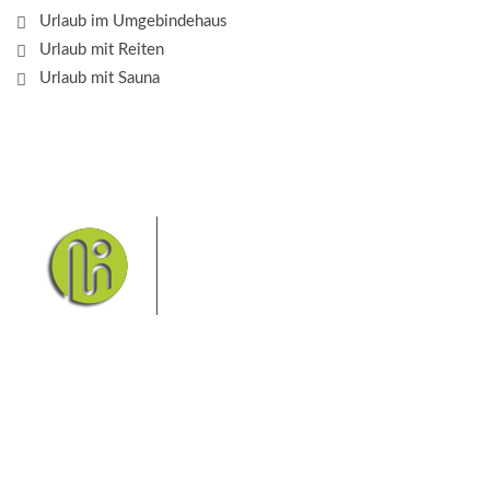
Urlaub im Umgebindehaus
Urlaub mit Reiten
Urlaub mit Sauna
Das Elbsandsteingebirge mit
seinem Nationalpark Sächsische
Schweiz und dem Nationalpark
Böhmische Schweiz sind ein
Eldorado für Wanderer und
Aktivurlauber. Hier finden Sie Informationen zum
Wandern, Klettern, Biken, Boofen, Wassersport und
vieles mehr.