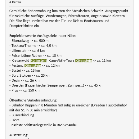
4 Betten
Gemütliche Ferienwohnung inmitten der Sächsischen Schweiz- Ausgangspunkt
für zahlreiche Ausflüge, Wanderungen, Fahrradtouren, Angeln sowie Klettern.
Die Elbe liegt unmittelbar vor der Tür und lädt zu Bootstouren und
Dampferfahrten ein.
Empfehlenswerte Ausflugsziele in der Nähe:
- Elberadweg -> ca. 500 m
- Toskana-Therme -> ca. 4,5 km
- Lilienstein -> ca. 6 km
- Felsenbühne Rathen -> ca. 10 km
- Kletterwald
Königstein
; Kanu-Aktiv-Tours
Königstein
-> ca. 11 km
- Festung
Königstein
-> ca. 12 km
- Bastei -> ca. 18 km
- Burg Stolpen -> ca. 25 km
- Decin -> ca. 26 km
- Dresden (Frauenkirche, Semperoper, Zwinger...) -> ca. 45 km
- Prag -> ca. 150 km
Öffentliche Verkehrsanbindung:
- Bahnhof Krippen in 8 Minuten fußläufig zu erreichen (Dresden Hauptbahnhof
mit der S1 in 50 min erreichbar)
- Busverbindung
- Fähre
- nächste Schiffsanlegestelle in Bad Schandau
Ausstattung: