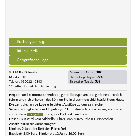
Buchungsanfrage
Internetseite
Geografische Lage
01814
Bad Schandau
Person pro Tag ab:
38€
Marktstr. 10
Doppelzi. p. Tag ab:
72€
Telefon: 035022 42343
Einzelzi. p. Tag ab:
38€
19 Betten + zusätzlich Aufbettung
Bequem und komfortabel wohnen, gemütlich speisen und genießen, fröhlich
feiern und sich erholen - das können Sie in diesem geschichtsträchtigen Haus.
Die zentrale, ruhige Lage erleichtert Ausflüge zu den zahlreichen
Sehenswürdigkeiten der Umgebung, Z.B. zu den Schrammsteinen, zur Bastei,
zur Festung
Königstein
... eigener Parkplatz am Haus.
Unser Haus wird vom Michelin Führer, von Marco Polo u.a. empfohlen.
Zusatzkosten für Aufbettungen:
Kind bis 2 Jahre im Bett der Eltern frei
Babybett 5,00 Euro; Kinder bis 12 Jahre 16,00 Euro