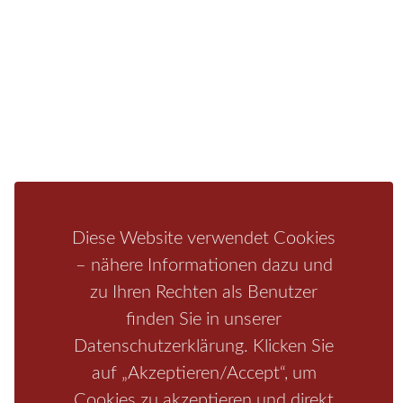
Fragen/Antworten
Hotel
Infos zur Region
Pension
Mediathek
Ferienwohnung
Unterkunft
Ferienhaus
Aktivitäten
Camping
Bastei
Malerweg
Nationalpark
Affensteine
Schrammsteine
Weiße Flotte
Bad Schandau
Wehlen
Diese Website verwendet Cookies
Rathen
Hohnstein
Königstein
Kirnitzschtal
Wellness
– nähere Informationen dazu und
Boofen
Mediathek
zu Ihren Rechten als Benutzer
finden Sie in unserer
Datenschutzerklärung. Klicken Sie
auf „Akzeptieren/Accept“, um
Cookies zu akzeptieren und direkt