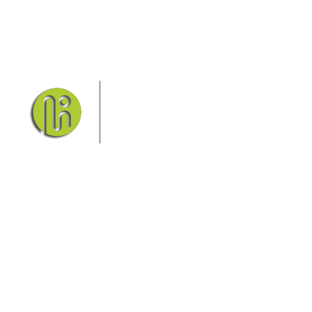
Das Elbsandsteingebirge mit
seinem Nationalpark Sächsische
Schweiz und dem Nationalpark
Böhmische Schweiz sind ein
Eldorado für Wanderer und
Aktivurlauber. Hier finden Sie Informationen zum
Wandern, Klettern, Biken, Boofen, Wassersport und
vieles mehr.
Sie finden bei uns auch die passende Unterkunft im
Hotel, einer Pension, einem Ferienhaus, einer
Ferienwohnung oder auf einem Campingplatz.