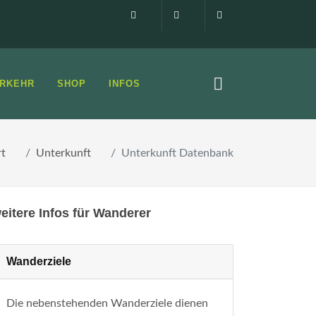
Impressum
0160 99873408
info@elbsandste
RKEHR
SHOP
INFOS
rt
Unterkunft
Unterkunft Datenbank
eitere Infos für Wanderer
Wanderziele
Die nebenstehenden Wanderziele dienen