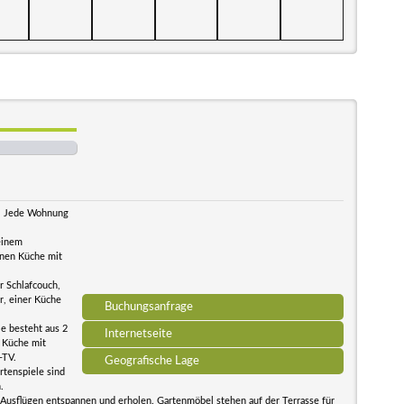
n. Jede Wohnung
einem
inen Küche mit
 Schlafcouch,
r, einer Küche
Buchungsanfrage
ie besteht aus 2
Internetseite
 Küche mit
-TV.
Geografische Lage
rtenspiele sind
.
Ausflügen entspannen und erholen. Gartenmöbel stehen auf der Terrasse für