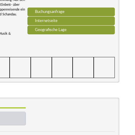
Einbett- über
uppenreisende ein
Buchungsanfrage
d Schandau.
Internetseite
Geografische Lage
 Musik &