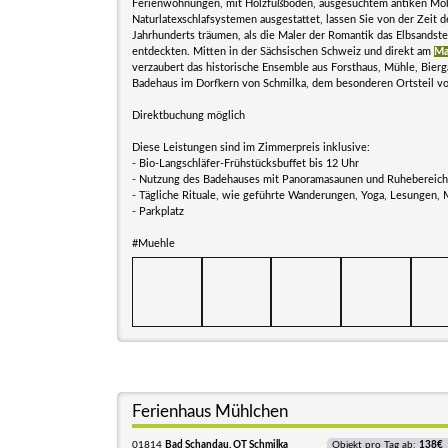
Ferienwohnungen, mit Holzfußböden, ausgesuchtem antiken Mob
Naturlatexschlafsystemen ausgestattet, lassen Sie von der Zeit d
Jahrhunderts träumen, als die Maler der Romantik das Elbsandste
entdeckten. Mitten in der Sächsischen Schweiz und direkt am
Ma
verzaubert das historische Ensemble aus Forsthaus, Mühle, Bierg
Badehaus im Dorfkern von Schmilka, dem besonderen Ortsteil v
Direktbuchung möglich
Diese Leistungen sind im Zimmerpreis inklusive:
- Bio-Langschläfer-Frühstücksbuffet bis 12 Uhr
- Nutzung des Badehauses mit Panoramasaunen und Ruhebereiche
- Tägliche Rituale, wie geführte Wanderungen, Yoga, Lesungen, 
- Parkplatz
#Muehle
Ferienhaus Mühlchen
01814
Bad Schandau, OT Schmilka
Objekt pro Tag ab:
138€