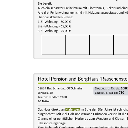
Sie bereit.
Auch ein separater Freizeitraum mit Tischtennis, Kicker und eine
Alle drei Ferienwohnungen sind mit Heizung ausgestattet und 
Hier die aktuellen Preise:
1-Zi-Wohnung - 50,00 €
2-Zi-Wohnung - 65,00 €
3-Zi-Wohnung - 75,00 €
Hotel Pension und BergHaus "Rauschenste
01814
Bad Schandau, OT Schmilka
Doppelzi. p. Tag ab:
108€
Schmilka 30
Einzelzi. p. Tag ab:
78€
Telefon: 035022 9130
20 Betten
Das Haus direkt am
Malerweg
im Stile der 30er Jahre ist schlicht
eingerichtet. Mit viel Holz und warmen Farbtönen versprüht die
Charme einer gemütlichen Herberge zum Wandern und Klettern 
Elbsandsteingebirge.
Eine Stube mit Kaminofen verbreitet zudem behagliche Baudens