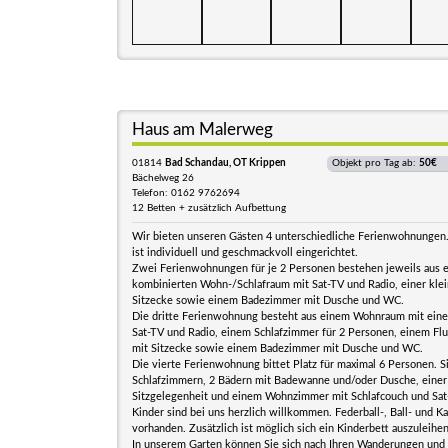
Haus am Malerweg
01814
Bad Schandau, OT Krippen
Objekt pro Tag ab:
50€
Bächelweg 26
Telefon: 0162 9762694
12 Betten + zusätzlich Aufbettung
Wir bieten unseren Gästen 4 unterschiedliche Ferienwohnunge
ist individuell und geschmackvoll eingerichtet.
Zwei Ferienwohnungen für je 2 Personen bestehen jeweils aus 
kombinierten Wohn-/Schlafraum mit Sat-TV und Radio, einer kle
Sitzecke sowie einem Badezimmer mit Dusche und WC.
Die dritte Ferienwohnung besteht aus einem Wohnraum mit einer
Sat-TV und Radio, einem Schlafzimmer für 2 Personen, einem Flu
mit Sitzecke sowie einem Badezimmer mit Dusche und WC.
Die vierte Ferienwohnung bittet Platz für maximal 6 Personen. S
Schlafzimmern, 2 Bädern mit Badewanne und/oder Dusche, einer
Sitzgelegenheit und einem Wohnzimmer mit Schlafcouch und Sat
Kinder sind bei uns herzlich willkommen. Federball-, Ball- und Ka
vorhanden. Zusätzlich ist möglich sich ein Kinderbett auszuleihen
In unserem Garten können Sie sich nach Ihren Wanderungen und 