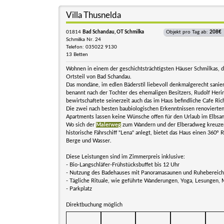
Villa Thusnelda
01814
Bad Schandau, OT Schmilka
Objekt pro Tag ab:
208€
Schmilka Nr. 24
Telefon: 035022 9130
13 Betten
Wohnen in einem der geschichtsträchtigsten Häuser Schmilkas,
Ortsteil von Bad Schandau.
Das mondäne, im edlen Bäderstil liebevoll denkmalgerecht sanie
benannt nach der Tochter des ehemaligen Besitzers, Rudolf Heri
bewirtschaftete seinerzeit auch das im Haus befindliche Cafe Ric
Die zwei nach besten baubiologischen Erkenntnissen renoviert
Apartments lassen keine Wünsche offen für den Urlaub im Elbsan
Wo sich der
Malerweg
zum Wandern und der Elberadweg kreuze
historische Fährschiff "Lena" anlegt, bietet das Haus einen 360° 
Berge und Wasser.
Diese Leistungen sind im Zimmerpreis inklusive:
- Bio-Langschläfer-Frühstücksbuffet bis 12 Uhr
- Nutzung des Badehauses mit Panoramasaunen und Ruhebereiche
- Tägliche Rituale, wie geführte Wanderungen, Yoga, Lesungen, 
- Parkplatz
Direktbuchung möglich