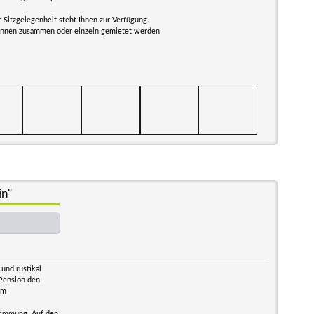
r Sitzgelegenheit steht Ihnen zur Verfügung.
können zusammen oder einzeln gemietet werden
in"
 und rustikal
 Pension den
im
timmung. Auf den