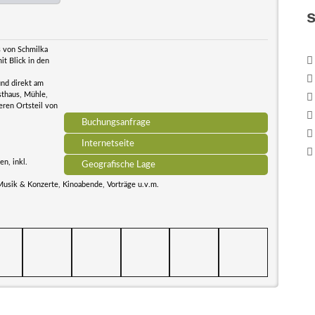
s von Schmilka
t Blick in den
und direkt am
sthaus, Mühle,
ren Ortsteil von
Buchungsanfrage
Internetseite
n, inkl.
Geografische Lage
Musik & Konzerte, Kinoabende, Vorträge u.v.m.