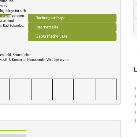
iliar und
es 19.
ingebirge für sich
lerweg
gelegen,
Buchungsanfrage
arten und
on Bad Schandau.
Internetseite
Geografische Lage
n, inkl. Saunatücher
Musik & Konzerte, Kinoabende, Vorträge u.v.m.