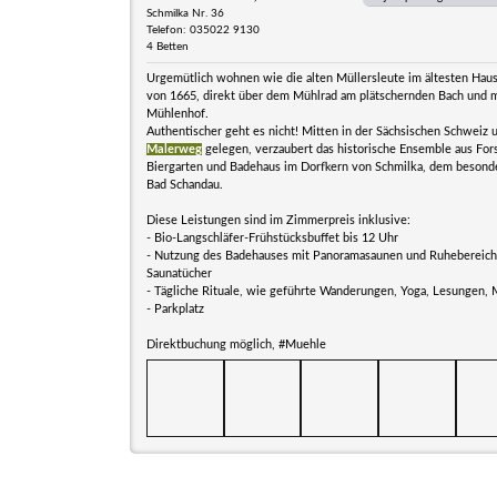
Schmilka Nr. 36
Telefon: 035022 9130
4 Betten
Urgemütlich wohnen wie die alten Müllersleute im ältesten Hau
von 1665, direkt über dem Mühlrad am plätschernden Bach und mi
Mühlenhof.
Authentischer geht es nicht! Mitten in der Sächsischen Schweiz 
Malerweg
gelegen, verzaubert das historische Ensemble aus For
Biergarten und Badehaus im Dorfkern von Schmilka, dem besonde
Bad Schandau.
Diese Leistungen sind im Zimmerpreis inklusive:
- Bio-Langschläfer-Frühstücksbuffet bis 12 Uhr
- Nutzung des Badehauses mit Panoramasaunen und Ruhebereiche
Saunatücher
- Tägliche Rituale, wie geführte Wanderungen, Yoga, Lesungen, 
- Parkplatz
Direktbuchung möglich, #Muehle