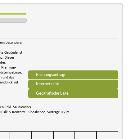
 dem besonderen
rte Gebäude ist
ng. Dieser
hter.
en Premium-
dsteingebirge.
Buchungsanfrage
n und das
Rundblick auf
Internetseite
Geografische Lage
n, inkl. Saunatücher
Musik & Konzerte, Kinoabende, Vorträge u.v.m.