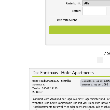
Unterkunft:
Betten:
Erweiterte Suche
7 S
Das Forsthaus - Hotel Apartments
01814
Bad Schandau, OT Schmilka
Doppelzi. p. Tag ab:
138€
Schmilka 37
Einzelzi. p. Tag ab:
108€
Telefon: 035022 9130
23 Betten
Inspiriert vom Wald und der Jagd, wo einst Jägermeister und För
wohnten, sind heute komfortable und mit viel Liebe zum Detail e
Hotelapartments für zwei, vier oder sechs Personen. Die frisch 