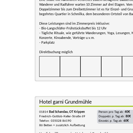
Wanderer und Radfahrer warten 10 Zimmer auf drei Etagen. Vom 
Doppelzimmer bis zum Dreibettzimmer ist es für Einzel- und Gr
begehrtes Quartier in Schmilka, dem besonderen Ortsteil von Ba
Diese Leistungen sind im Zimmerpreis inklusive:
- Bio-Langschläfer-Frühstücksbuffet bis 12 Uhr
- Tägliche Rituale, wie geführte Wanderungen, Yoga, Lesungen,
Konzerte, Kinoabende, Vorträge u.v.m.
- Parkplatz
Direktbuchung möglich
Hotel garni Grundmühle
01814
Bad Schandau, OT Krippen
Person pro Tag ab:
40€
Friedrich-Gottlob-Keller-Straße 69
Doppelzi. p. Tag ab:
80€
Telefon: 035028 86190
Einzelzi. p. Tag ab:
60€
86 Betten + zusätzlich Aufbettung