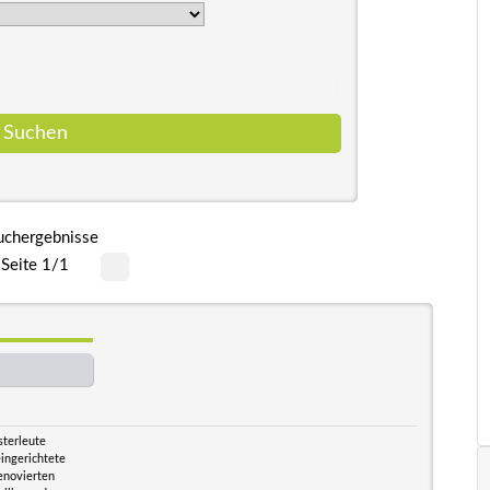
uchergebnisse
Seite 1/1
sterleute
ingerichtete
renovierten