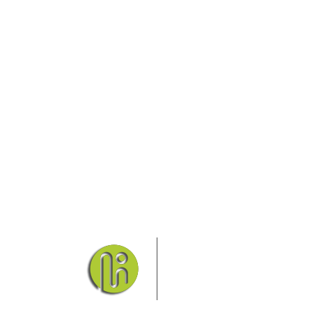
Das Elbsandsteingebirge
Nationalpark Böhmische Sch
Hier finden Sie Informatio