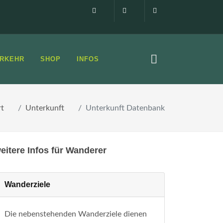
Impressum
0160 99873408
info@elbsandste
RKEHR
SHOP
INFOS
rt
Unterkunft
Unterkunft Datenbank
eitere Infos für Wanderer
Wanderziele
Die nebenstehenden Wanderziele dienen