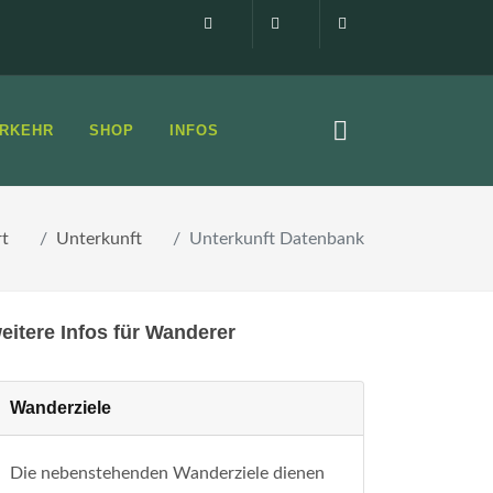
Impressum
0160 99873408
info@elbsandste
RKEHR
SHOP
INFOS
rt
Unterkunft
Unterkunft Datenbank
eitere Infos für Wanderer
Wanderziele
Die nebenstehenden Wanderziele dienen