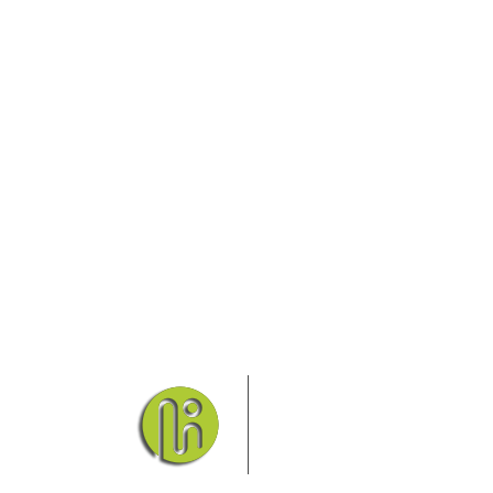
Das Elbsandsteingebirge
Nationalpark Böhmische Sch
Hier finden Sie Informatio