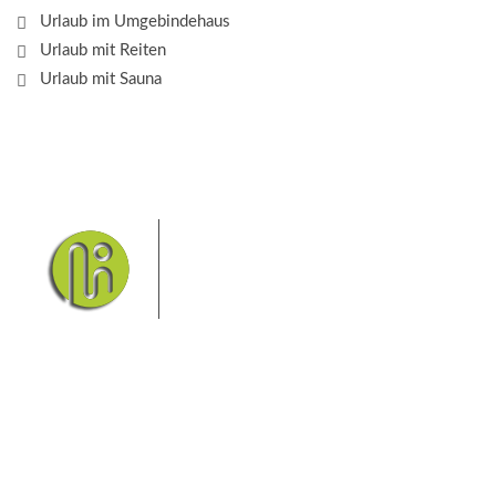
Urlaub im Umgebindehaus
Urlaub mit Reiten
Urlaub mit Sauna
Das Elbsandsteingebirge mit
seinem Nationalpark Sächsische
Schweiz und dem Nationalpark
Böhmische Schweiz sind ein
Eldorado für Wanderer und
Aktivurlauber. Hier finden Sie Informationen zum
Wandern, Klettern, Biken, Boofen, Wassersport und
vieles mehr.