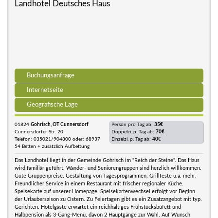
Landhotel Deutsches Haus
Buchungsanfrage
Internetseite
Geografische Lage
01824
Gohrisch, OT Cunnersdorf
Person pro Tag ab:
35€
Cunnersdorfer Str. 20
Doppelzi. p. Tag ab:
70€
Telefon: 035021/904800 oder: 68937
Einzelzi. p. Tag ab:
40€
54 Betten + zusätzlich Aufbettung
Das Landhotel liegt in der Gemeinde Gohrisch im "Reich der Steine". Das Haus
wird familiär geführt. Wander- und Seniorengruppen sind herzlich willkommen.
Gute Gruppenpreise. Gestaltung von Tagesprogrammen, Grillfeste u.a. mehr.
Freundlicher Service in einem Restaurant mit frischer regionaler Küche.
Speisekarte auf unserer Homepage. Speisekartenwechsel erfolgt vor Beginn
der Urlaubersaison zu Ostern. Zu Feiertagen gibt es ein Zusatzangebot mit typ.
Gerichten. Hotelgäste erwartet ein reichhaltiges Frühstücksbüfett und
Halbpension als 3-Gang-Menü, davon 2 Hauptgänge zur Wahl. Auf Wunsch