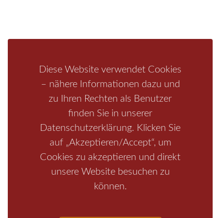
Bastei
Malerweg
Nationalpark
Affensteine
Schrammsteine
Weiße Flotte
Bad Schandau
Wehlen
Rathen
Hohnstein
Königstein
Kirnitzschtal
Wellness
Boofen
Mediathek
Diese Website verwendet Cookies
– nähere Informationen dazu und
zu Ihren Rechten als Benutzer
finden Sie in unserer
Datenschutzerklärung. Klicken Sie
auf „Akzeptieren/Accept“, um
Cookies zu akzeptieren und direkt
unsere Website besuchen zu
Start
/
Region
/
Fragen+Antworten
/
Unterkunft
/
Aktivitäten
können.
/
Kontakt
/
Impressum
Copyrights © 2026 Elbsandsteingebirge Verlag