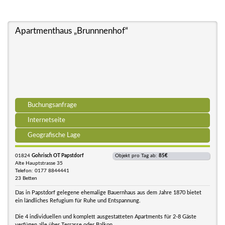
Apartmenthaus „Brunnnenhof“
Buchungsanfrage
Internetseite
Geografische Lage
01824
Gohrisch OT Papstdorf
Objekt pro Tag ab:
85€
Alte Hauptstrasse 35
Telefon: 0177 8844441
23 Betten
Das in Papstdorf gelegene ehemalige Bauernhaus aus dem Jahre 1870 bietet
ein ländliches Refugium für Ruhe und Entspannung.
Die 4 individuellen und komplett ausgestatteten Apartments für 2-8 Gäste
verfügen alle über Terrasse oder Balkon.