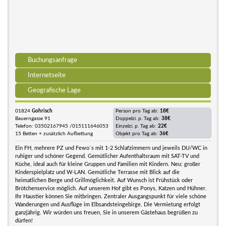
Buchungsanfrage
Internetseite
Geografische Lage
01824
Gohrisch
Person pro Tag ab:
18€
Bauerngasse 91
Doppelzi. p. Tag ab:
38€
Telefon: 03502167945 /015111646053
Einzelzi. p. Tag ab:
22€
15 Betten + zusätzlich Aufbettung
Objekt pro Tag ab:
36€
Ein FH, mehrere PZ und Fewo`s mit 1-2 Schlafzimmern und jeweils DU/WC in
ruhiger und schöner Gegend. Gemütlicher Aufenthaltsraum mit SAT-TV und
Küche, ideal auch für kleine Gruppen und Familien mit Kindern. Neu: großer
Kinderspielplatz und W-LAN. Gemütliche Terrasse mit Blick auf die
heimatlichen Berge und Grillmöglichkeit. Auf Wunsch ist Frühstück oder
Brötchenservice möglich. Auf unserem Hof gibt es Ponys, Katzen und Hühner.
Ihr Haustier können Sie mitbringen. Zentraler Ausgangspunkt für viele schöne
Wanderungen und Ausflüge im Elbsandsteingebirge. Die Vermietung erfolgt
ganzjährig. Wir würden uns freuen, Sie in unserem Gästehaus begrüßen zu
dürfen!