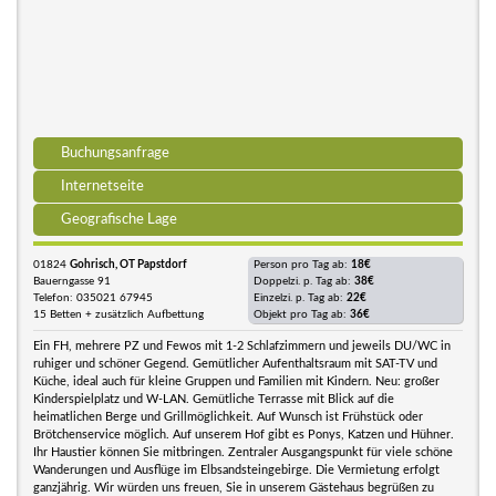
Buchungsanfrage
Internetseite
Geografische Lage
01824
Gohrisch, OT Papstdorf
Person pro Tag ab:
18€
Bauerngasse 91
Doppelzi. p. Tag ab:
38€
Telefon: 035021 67945
Einzelzi. p. Tag ab:
22€
15 Betten + zusätzlich Aufbettung
Objekt pro Tag ab:
36€
Ein FH, mehrere PZ und Fewos mit 1-2 Schlafzimmern und jeweils DU/WC in
ruhiger und schöner Gegend. Gemütlicher Aufenthaltsraum mit SAT-TV und
Küche, ideal auch für kleine Gruppen und Familien mit Kindern. Neu: großer
Kinderspielplatz und W-LAN. Gemütliche Terrasse mit Blick auf die
heimatlichen Berge und Grillmöglichkeit. Auf Wunsch ist Frühstück oder
Brötchenservice möglich. Auf unserem Hof gibt es Ponys, Katzen und Hühner.
Ihr Haustier können Sie mitbringen. Zentraler Ausgangspunkt für viele schöne
Wanderungen und Ausflüge im Elbsandsteingebirge. Die Vermietung erfolgt
ganzjährig. Wir würden uns freuen, Sie in unserem Gästehaus begrüßen zu