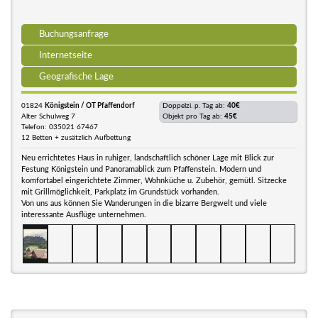
Buchungsanfrage
Internetseite
Geografische Lage
01824
Königstein / OT Pfaffendorf
Doppelzi. p. Tag ab:
40€
Alter Schulweg 7
Objekt pro Tag ab:
45€
Telefon: 035021 67467
12 Betten + zusätzlich Aufbettung
Neu errichtetes Haus in ruhiger, landschaftlich schöner Lage mit Blick zur
Festung Königstein und Panoramablick zum Pfaffenstein. Modern und
komfortabel eingerichtete Zimmer, Wohnküche u. Zubehör, gemütl. Sitzecke
mit Grillmöglichkeit, Parkplatz im Grundstück vorhanden.
Von uns aus können Sie Wanderungen in die bizarre Bergwelt und viele
interessante Ausflüge unternehmen.