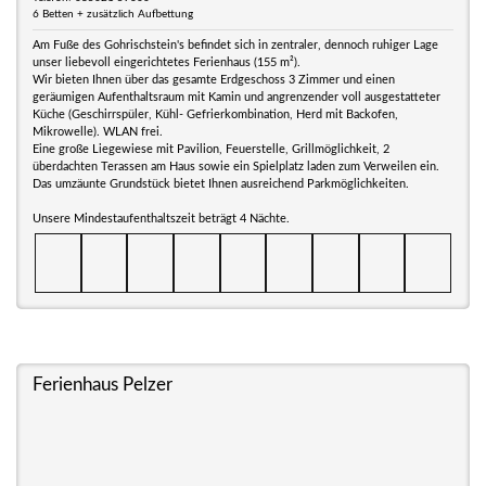
6 Betten + zusätzlich Aufbettung
Am Fuße des Gohrischstein's befindet sich in zentraler, dennoch ruhiger Lage
unser liebevoll eingerichtetes Ferienhaus (155 m²).
Wir bieten Ihnen über das gesamte Erdgeschoss 3 Zimmer und einen
geräumigen Aufenthaltsraum mit Kamin und angrenzender voll ausgestatteter
Küche (Geschirrspüler, Kühl- Gefrierkombination, Herd mit Backofen,
Mikrowelle). WLAN frei.
Eine große Liegewiese mit Pavilion, Feuerstelle, Grillmöglichkeit, 2
überdachten Terassen am Haus sowie ein Spielplatz laden zum Verweilen ein.
Das umzäunte Grundstück bietet Ihnen ausreichend Parkmöglichkeiten.
Unsere Mindestaufenthaltszeit beträgt 4 Nächte.
Ferienhaus Pelzer