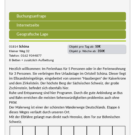
Buchungsanfrage
Internetseite
Geografische Lage
01814
Schöna
Objekt pro Tag ab:
50€
Kleiner Weg 32
Objekt p. Woche ab:
350€
Telefon: 0162 9344877
8 Betten + zusätzlich Aufbettung
Herzlich willkommen: Im Ferienhaus für 5 Personen oder in der Ferienwohnung
für 3 Personen. Sie verbringen Ihre Urlaubstage im Ortsteil Schöna. Dieser liegt
im Elbsandsteingebirge, eingebettet von unseren "Hausbergen" der Kaiserkrone
und dem Zirkelstein. Der höchste Berg der Sächsischen Schweiz, der große
Zschirnstein, befindet sich ebenfalls hier.
Ruhe und Entspannung sind hier Programm. Durch die gute Anbindung an Bus
und Bahn erreichen die meisten Sehenswürdigkeiten problemlos auch ohne
PKW.
Der Malerweg ist einer der schönsten Wanderwege Deutschlands. Etappe 6
dieses Weges verläuft durch unseren Ort.
Mit der Elbfähre gelangt man direkt nach Hrensko, dem Tor zur Böhmischen
Schweiz.