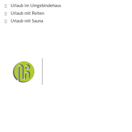
Urlaub im Umgebindehaus
Urlaub mit Reiten
Urlaub mit Sauna
Das Elbsandsteingebirge mit
seinem Nationalpark Sächsische
Schweiz und dem Nationalpark
Böhmische Schweiz sind ein
Eldorado für Wanderer und
Aktivurlauber. Hier finden Sie Informationen zum
Wandern, Klettern, Biken, Boofen, Wassersport und
vieles mehr.