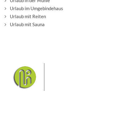
Urlaub in der Mühle
Urlaub im Umgebindehaus
Urlaub mit Reiten
Urlaub mit Sauna
Das Elbsandsteingebirge mit seinem
Nationalpark Sächsische Schweiz
und dem Nationalpark Böhmische
Schweiz sind ein Eldorado für
Wanderer und Aktivurlauber. Hier
finden Sie Informationen zum Wandern, Klettern,
Biken, Boofen, Wassersport und vieles mehr.
Sie finden bei uns auch die passende Unterkunft im