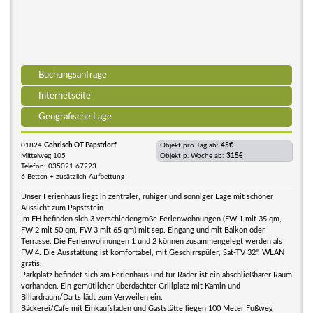
Buchungsanfrage
Internetseite
Geografische Lage
01824
Gohrisch OT Papstdorf
Objekt pro Tag ab:
45€
Mittelweg 105
Objekt p. Woche ab:
315€
Telefon: 035021 67223
6 Betten + zusätzlich Aufbettung
Unser Ferienhaus liegt in zentraler, ruhiger und sonniger Lage mit schöner
Aussicht zum Papststein.
Im FH befinden sich 3 verschiedengroße Ferienwohnungen (FW 1 mit 35 qm,
FW 2 mit 50 qm, FW 3 mit 65 qm) mit sep. Eingang und mit Balkon oder
Terrasse. Die Ferienwohnungen 1 und 2 können zusammengelegt werden als
FW 4. Die Ausstattung ist komfortabel, mit Geschirrspüler, Sat-TV 32", WLAN
gratis.
Parkplatz befindet sich am Ferienhaus und für Räder ist ein abschließbarer Raum
vorhanden. Ein gemütlicher überdachter Grillplatz mit Kamin und
Billardraum/Darts lädt zum Verweilen ein.
Bäckerei/Cafe mit Einkaufsladen und Gaststätte liegen 100 Meter Fußweg