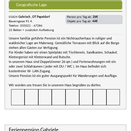
Geografische Lage
01824
Gohrisch , OT Papstdorf
Person pro Tag ab:
26€
Bauerngasse 91 A
Objekt pro Tag ab:
44€
Telefon: 035021 - 67286
22 Betten + zusätzlich Aufbettung
Unsere familiär geführte Pension ist ein Nichtraucherhaus in ruhiger und
waldreicher Lage am Malerweg. Gemütliche Terrassen mit Blick auf die Berge
stehen allen Gästen zur Verfügung.
Für Kinder haben wir einen Spielplatz mit Tischtennis, Sandkasten, Schaukel,
Klettergerüst mit Kletterwand und Rutsche.
In unserem Haus sind Doppelzimmer 26 qm ) und Ferienwohnungen mit ein
oder zwei Schlafräumen ( jeder mit DU / WC ). Im Haus befindet sich
kostenfreier W- LAN Zugang.
Unsere Pension ist ein guter Ausgangspunkt für Wanderungen und Ausflüge.
Wir würden uns freuen Sie in unserem Haus begrüßen zu dürfen.
Ferienpension Gabriele