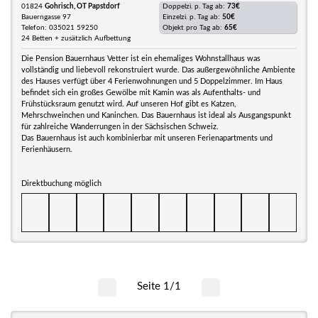
01824
Gohrisch, OT Papstdorf
Doppelzi. p. Tag ab:
73€
Bauerngasse 97
Einzelzi. p. Tag ab:
50€
Telefon: 035021 59250
Objekt pro Tag ab:
65€
24 Betten + zusätzlich Aufbettung
Die Pension Bauernhaus Vetter ist ein ehemaliges Wohnstallhaus was
vollständig und liebevoll rekonstruiert wurde. Das außergewöhnliche Ambiente
des Hauses verfügt über 4 Ferienwohnungen und 5 Doppelzimmer. Im Haus
befindet sich ein großes Gewölbe mit Kamin was als Aufenthalts- und
Frühstücksraum genutzt wird. Auf unseren Hof gibt es Katzen,
Mehrschweinchen und Kaninchen. Das Bauernhaus ist ideal als Ausgangspunkt
für zahlreiche Wanderrungen in der Sächsischen Schweiz.
Das Bauernhaus ist auch kombinierbar mit unseren Ferienapartments und
Ferienhäusern.
Direktbuchung möglich
Seite 1/1