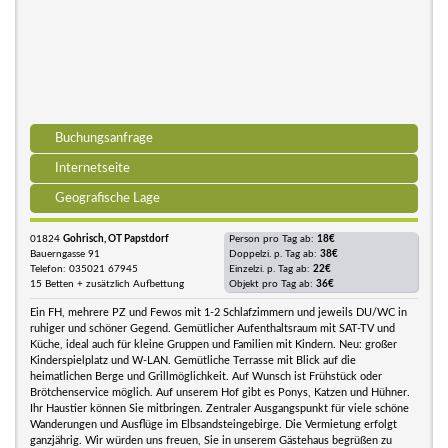
Buchungsanfrage
Internetseite
Geografische Lage
01824
Gohrisch, OT Papstdorf
Person pro Tag ab:
18€
Bauerngasse 91
Doppelzi. p. Tag ab:
38€
Telefon: 035021 67945
Einzelzi. p. Tag ab:
22€
15 Betten + zusätzlich Aufbettung
Objekt pro Tag ab:
36€
Ein FH, mehrere PZ und Fewos mit 1-2 Schlafzimmern und jeweils DU/WC in
ruhiger und schöner Gegend. Gemütlicher Aufenthaltsraum mit SAT-TV und
Küche, ideal auch für kleine Gruppen und Familien mit Kindern. Neu: großer
Kinderspielplatz und W-LAN. Gemütliche Terrasse mit Blick auf die
heimatlichen Berge und Grillmöglichkeit. Auf Wunsch ist Frühstück oder
Brötchenservice möglich. Auf unserem Hof gibt es Ponys, Katzen und Hühner.
Ihr Haustier können Sie mitbringen. Zentraler Ausgangspunkt für viele schöne
Wanderungen und Ausflüge im Elbsandsteingebirge. Die Vermietung erfolgt
ganzjährig. Wir würden uns freuen, Sie in unserem Gästehaus begrüßen zu