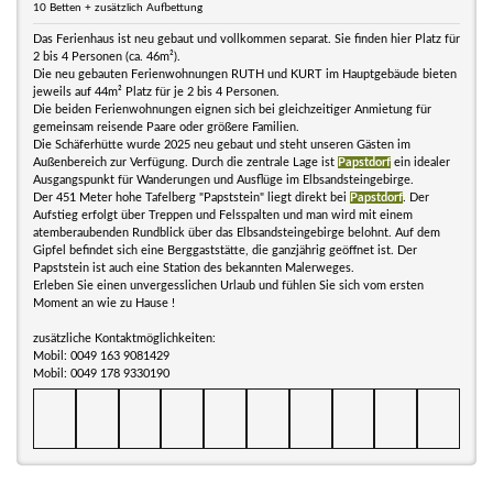
10 Betten + zusätzlich Aufbettung
Das Ferienhaus ist neu gebaut und vollkommen separat. Sie finden hier Platz für
2 bis 4 Personen (ca. 46m²).
Die neu gebauten Ferienwohnungen RUTH und KURT im Hauptgebäude bieten
jeweils auf 44m² Platz für je 2 bis 4 Personen.
Die beiden Ferienwohnungen eignen sich bei gleichzeitiger Anmietung für
gemeinsam reisende Paare oder größere Familien.
Die Schäferhütte wurde 2025 neu gebaut und steht unseren Gästen im
Außenbereich zur Verfügung. Durch die zentrale Lage ist
Papstdorf
ein idealer
Ausgangspunkt für Wanderungen und Ausflüge im Elbsandsteingebirge.
Der 451 Meter hohe Tafelberg "Papststein" liegt direkt bei
Papstdorf
. Der
Aufstieg erfolgt über Treppen und Felsspalten und man wird mit einem
atemberaubenden Rundblick über das Elbsandsteingebirge belohnt. Auf dem
Gipfel befindet sich eine Berggaststätte, die ganzjährig geöffnet ist. Der
Papststein ist auch eine Station des bekannten Malerweges.
Erleben Sie einen unvergesslichen Urlaub und fühlen Sie sich vom ersten
Moment an wie zu Hause !
zusätzliche Kontaktmöglichkeiten:
Mobil: 0049 163 9081429
Mobil: 0049 178 9330190