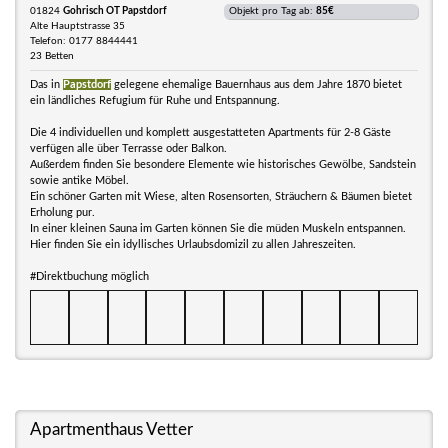
01824
Gohrisch OT Papstdorf
Objekt pro Tag ab:
85€
Alte Hauptstrasse 35
Telefon: 0177 8844441
23 Betten
Das in
Papstdorf
gelegene ehemalige Bauernhaus aus dem Jahre 1870 bietet
ein ländliches Refugium für Ruhe und Entspannung.
Die 4 individuellen und komplett ausgestatteten Apartments für 2-8 Gäste
verfügen alle über Terrasse oder Balkon.
Außerdem finden Sie besondere Elemente wie historisches Gewölbe, Sandstein
sowie antike Möbel.
Ein schöner Garten mit Wiese, alten Rosensorten, Sträuchern & Bäumen bietet
Erholung pur.
In einer kleinen Sauna im Garten können Sie die müden Muskeln entspannen.
Hier finden Sie ein idyllisches Urlaubsdomizil zu allen Jahreszeiten.
#Direktbuchung möglich
Apartmenthaus Vetter