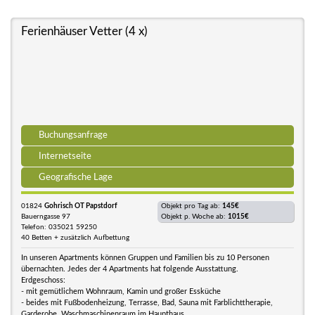
Ferienhäuser Vetter (4 x)
Buchungsanfrage
Internetseite
Geografische Lage
01824
Gohrisch OT Papstdorf
Objekt pro Tag ab:
145€
Bauerngasse 97
Objekt p. Woche ab:
1015€
Telefon: 035021 59250
40 Betten + zusätzlich Aufbettung
In unseren Apartments können Gruppen und Familien bis zu 10 Personen
übernachten. Jedes der 4 Apartments hat folgende Ausstattung.
Erdgeschoss:
- mit gemütlichem Wohnraum, Kamin und großer Essküche
- beides mit Fußbodenheizung, Terrasse, Bad, Sauna mit Farblichttherapie,
Garderobe, Waschmaschinenraum im Haupthaus