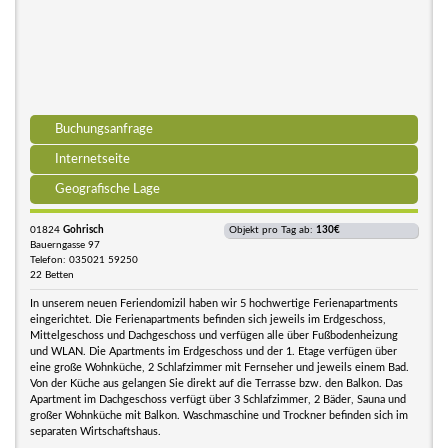
Buchungsanfrage
Internetseite
Geografische Lage
01824
Gohrisch
Objekt pro Tag ab:
130€
Bauerngasse 97
Telefon: 035021 59250
22 Betten
In unserem neuen Feriendomizil haben wir 5 hochwertige Ferienapartments
eingerichtet. Die Ferienapartments befinden sich jeweils im Erdgeschoss,
Mittelgeschoss und Dachgeschoss und verfügen alle über Fußbodenheizung
und WLAN. Die Apartments im Erdgeschoss und der 1. Etage verfügen über
eine große Wohnküche, 2 Schlafzimmer mit Fernseher und jeweils einem Bad.
Von der Küche aus gelangen Sie direkt auf die Terrasse bzw. den Balkon. Das
Apartment im Dachgeschoss verfügt über 3 Schlafzimmer, 2 Bäder, Sauna und
großer Wohnküche mit Balkon. Waschmaschine und Trockner befinden sich im
separaten Wirtschaftshaus.