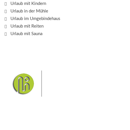
Urlaub mit Kindern
Urlaub in der Mühle
Urlaub im Umgebindehaus
Urlaub mit Reiten
Urlaub mit Sauna
Das Elbsandsteingebirge mit
seinem Nationalpark Sächsische
Schweiz und dem Nationalpark
Böhmische Schweiz sind ein
Eldorado für Wanderer und
Aktivurlauber. Hier finden Sie Informationen zum
Wandern, Klettern, Biken, Boofen, Wassersport und
vieles mehr.