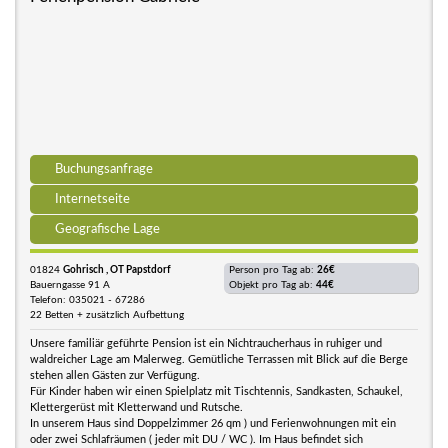
Buchungsanfrage
Internetseite
Geografische Lage
01824
Gohrisch , OT Papstdorf
Person pro Tag ab:
26€
Bauerngasse 91 A
Objekt pro Tag ab:
44€
Telefon: 035021 - 67286
22 Betten + zusätzlich Aufbettung
Unsere familiär geführte Pension ist ein Nichtraucherhaus in ruhiger und
waldreicher Lage am Malerweg. Gemütliche Terrassen mit Blick auf die Berge
stehen allen Gästen zur Verfügung.
Für Kinder haben wir einen Spielplatz mit Tischtennis, Sandkasten, Schaukel,
Klettergerüst mit Kletterwand und Rutsche.
In unserem Haus sind Doppelzimmer 26 qm ) und Ferienwohnungen mit ein
oder zwei Schlafräumen ( jeder mit DU / WC ). Im Haus befindet sich