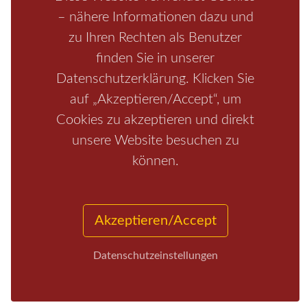
– nähere Informationen dazu und
zu Ihren Rechten als Benutzer
finden Sie in unserer
Datenschutzerklärung. Klicken Sie
auf „Akzeptieren/Accept“, um
Cookies zu akzeptieren und direkt
unsere Website besuchen zu
Start
/
Region
/
Fragen+Antworten
/
Unterkunft
/
Aktivitäten
können.
/
Kontakt
/
Impressum
Copyrights © 2026 Elbsandsteingebirge Verlag
Akzeptieren/Accept
Datenschutzeinstellungen