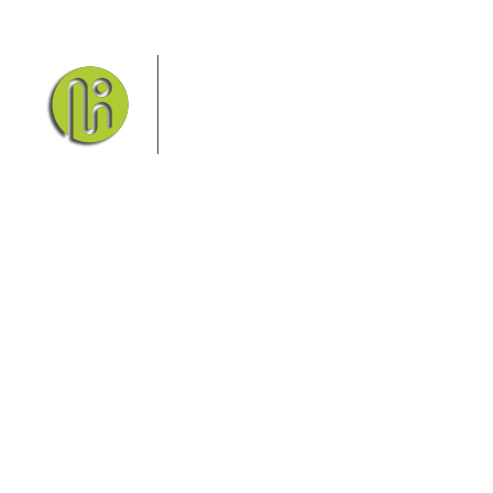
Das Elbsandsteingebirge mit
seinem Nationalpark Sächsische
Schweiz und dem Nationalpark
Böhmische Schweiz sind ein
Eldorado für Wanderer und
Aktivurlauber. Hier finden Sie Informationen zum
Wandern, Klettern, Biken, Boofen, Wassersport und
vieles mehr.
Sie finden bei uns auch die passende Unterkunft im
Hotel, einer Pension, einem Ferienhaus, einer
Ferienwohnung oder auf einem Campingplatz.
Fragen/Antworten
Hotel