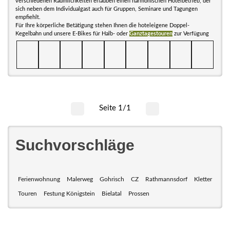
verschiedenen Räumlichkeiten erlauben einen harmonischen Hotelbetrieb, der
sich neben dem Individualgast auch für Gruppen, Seminare und Tagungen
empfiehlt.
Für Ihre körperliche Betätigung stehen Ihnen die hoteleigene Doppel-
Kegelbahn und unsere E-Bikes für Halb- oder
Ganztagestouren
zur Verfügung
Seite 1/1
Suchvorschläge
Ferienwohnung
Malerweg
Gohrisch
CZ
Rathmannsdorf
Kletter
Touren
Festung Königstein
Bielatal
Prossen